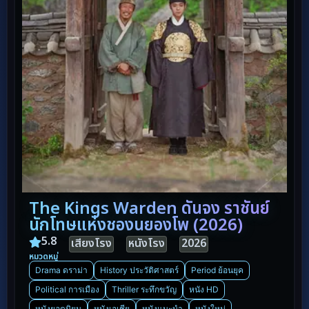
The Kings Warden ดันจง ราชันย์
นักโทษแห่งชองนยองโพ (2026)
5.8
เสียงโรง
หนังโรง
2026
หมวดหมู่
Drama ดราม่า
History ประวัติศาสตร์
Period ย้อนยุค
Political การเมือง
Thriller ระทึกขวัญ
หนัง HD
หนังยอดนิยม
หนังเอเชีย
หนังแนะนำ
หนังใหม่