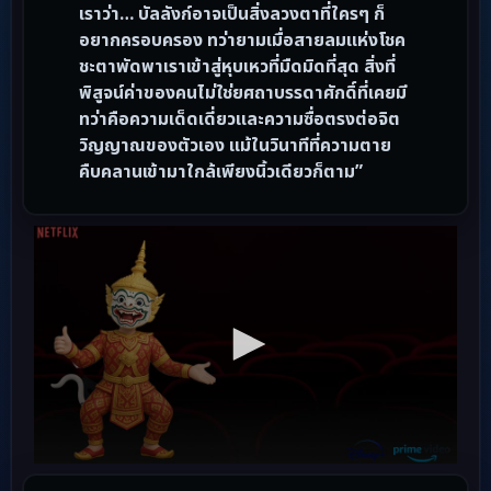
เราว่า… บัลลังก์อาจเป็นสิ่งลวงตาที่ใครๆ ก็
อยากครอบครอง ทว่ายามเมื่อสายลมแห่งโชค
ชะตาพัดพาเราเข้าสู่หุบเหวที่มืดมิดที่สุด สิ่งที่
พิสูจน์ค่าของคนไม่ใช่ยศถาบรรดาศักดิ์ที่เคยมี
ทว่าคือความเด็ดเดี่ยวและความซื่อตรงต่อจิต
วิญญาณของตัวเอง แม้ในวินาทีที่ความตาย
คืบคลานเข้ามาใกล้เพียงนิ้วเดียวก็ตาม”