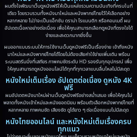
Disney+
(5)
ผมตั้งใจพัฒนาเว็บดูหนังฟรีให้เป็นแหล่งรวมความบันเทิงที่ครบในที่
เดียว โดยรวบรวมทั้งหนังมาใหม่และหนังพากย์ไทยไว้ให้เลือกอย่าง
Documentary สารคดี
(19)
หลากหลาย ไม่ว่าจะเป็นแอ็กชัน ดราม่า โรแมนติก หรือคอมเมดี้ ผม
อัปเดตเนื้อหาอย่างต่อเนื่อง เพื่อให้คุณสามารถเลือกดูหนังที่ตรงใจได้
Drama ดราม่า
(10)
ง่ายและสะดวกมากยิ่งขึ้น
Drama ดราม่า
(348)
ผมออกแบบระบบให้การใช้งานเว็บดูหนังฟรีเป็นเรื่องง่าย เข้าถึงหนัง
มาใหม่และหนังพากย์ไทยได้โดยไม่ต้องเสียค่าใช้จ่ายเพิ่มเติม พร้อม
Dystopian
(13)
ระบบสตรีมมิ่งที่เสถียร ภาพคมชัดระดับ HD รองรับทุกอุปกรณ์ เพื่อ
ให้คุณสามารถดูหนังออนไลน์ได้ทุกที่ทุกเวลาแบบลื่นไหลไม่มีสะดุด
Emotional
(59)
หนังใหม่เต็มเรื่อง อัปเดตต่อเนื่อง ดูหนัง 4K
Erotic
(6)
ฟรี
ผมอัปเดตหนังมาใหม่ผ่านเว็บดูหนังฟรีอย่างสม่ำเสมอ เพื่อให้คุณไม่
Family ครอบครัว
(94)
พลาดทั้งหนังเข้าใหม่และหนังยอดนิยม พร้อมตัวเลือกหนังพากย์ไทยที่
หลากหลาย ภาพคมชัด เสียงชัด ดูได้ยาว ๆ ต่อเนื่องแบบไม่มีสะดุด
Fantasy จินตนาการ
(89)
หนังไทยออนไลน์ และหนังใหม่เต็มเรื่องครบ
ทุกแนว
Fantasy จินตนาการ
(5)
ไม่ว่าคุณจะชื่นชอบหนังแนวไหน ผมก็รวบรวมหนังมาใหม่และหนัง