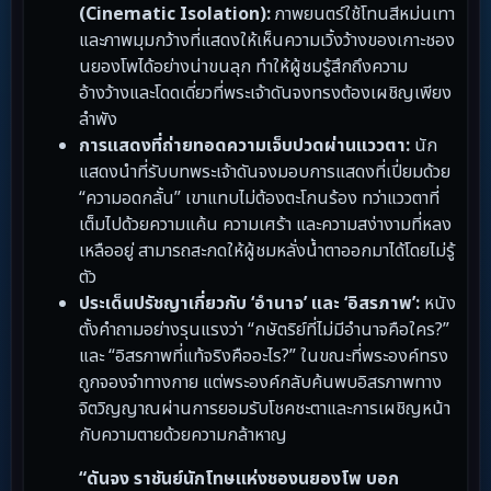
(Cinematic Isolation):
ภาพยนตร์ใช้โทนสีหม่นเทา
และภาพมุมกว้างที่แสดงให้เห็นความเวิ้งว้างของเกาะชอง
นยองโพได้อย่างน่าขนลุก ทำให้ผู้ชมรู้สึกถึงความ
อ้างว้างและโดดเดี่ยวที่พระเจ้าดันจงทรงต้องเผชิญเพียง
ลำพัง
การแสดงที่ถ่ายทอดความเจ็บปวดผ่านแววตา:
นัก
แสดงนำที่รับบทพระเจ้าดันจงมอบการแสดงที่เปี่ยมด้วย
“ความอดกลั้น” เขาแทบไม่ต้องตะโกนร้อง ทว่าแววตาที่
เต็มไปด้วยความแค้น ความเศร้า และความสง่างามที่หลง
เหลืออยู่ สามารถสะกดให้ผู้ชมหลั่งน้ำตาออกมาได้โดยไม่รู้
ตัว
ประเด็นปรัชญาเกี่ยวกับ ‘อำนาจ’ และ ‘อิสรภาพ’:
หนัง
ตั้งคำถามอย่างรุนแรงว่า “กษัตริย์ที่ไม่มีอำนาจคือใคร?”
และ “อิสรภาพที่แท้จริงคืออะไร?” ในขณะที่พระองค์ทรง
ถูกจองจำทางกาย แต่พระองค์กลับค้นพบอิสรภาพทาง
จิตวิญญาณผ่านการยอมรับโชคชะตาและการเผชิญหน้า
กับความตายด้วยความกล้าหาญ
“ดันจง ราชันย์นักโทษแห่งชองนยองโพ บอก