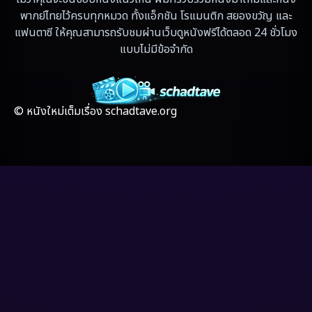
Fantasy แฟนตาซี
(4)
พากย์ไทยไว้ครบทุกหมวด ทั้งแอ็กชัน โรแมนติก สยองขวัญ และ
แฟนตาซี ให้คุณสามารถรับชมผ่านเว็บดูหนังฟรีได้ตลอด 24 ชั่วโมง
Fiction
(17)
แบบไม่มีข้อจำกัด
Film
(59)
Gothic
(4)
© หนังใหม่เต็มเรื่อง schadtave.org
Grief
(8)
HBO GO
(7)
HBO Max
(3)
Healing
(17)
Heist
(6)
Historical
(2)