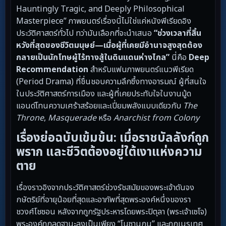
Hauntingly Tragic, and Deeply Philosophical
Masterpiece” ภาพยนตร์เรื่องนี้ไม่ใช่แค่หนังพีเรียดอิง
ประวัติศาสตร์ทั่วไป ทว่ามันเลือกที่จะนำเสนอ
“ช่วงเวลาที่สิ้น
หวังที่สุดของชีวิตมนุษย์—เมื่อผู้ที่เคยมีอำนาจสูงสุดต้อง
กลายเป็นนักโทษผู้ไร้ทางสู้ในดินแดนห่างไกล”
นี่คือ
Deep
Recommendation
สำหรับแฟนภาพยนตร์แนวพีเรียด
(Period Drama) ที่ชื่นชอบความลึกซึ้งทางอารมณ์ ผู้ที่สนใจ
ในประวัติศาสตร์การเมือง และผู้ที่เคยประทับใจในงานมู้ด
แอนด์โทนความเศร้าสร้อยและเปี่ยมพลังแบบเดียวกับ
The
Throne
,
Masquerade
หรือ
Anarchist from Colony
เรื่องย่อฉบับเข้มข้น: เมื่อราชบัลลังก์ถูก
พราก และชีวิตต้องอยู่ใต้เงาแห่งความ
ตาย
เรื่องราวอิงจากประวัติศาสตร์ช่วงรัชสมัยของพระเจ้าดันจง
กษัตริย์ที่อายุน้อยที่สุดและอาภัพที่สุดพระองค์หนึ่งของรา
ชวงศ์โชซอน หลังจากถูกรัฐประหารโดยพระปิตุลา (พระเจ้าเซโจ)
พระองค์ถูกลดฐานะลงเป็นเพียง “โนซานกุน” และถูกเนรเทศ