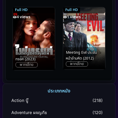
Full HD
Full HD
6.4
6.4
5.3
5.3
4 views
1 views
Meeting Evil ประจัน
Burning Betrayal ไฟ
หน้าอำมหิต (2012)
ทรยศ (2023)
พากย์ไทย
พากย์ไทย
ประเภทหนัง
Action บู๊
(218)
Adventure ผจญภัย
(120)