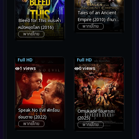
Tales of an Ancient
Empire (2010) ตำนาน
Bleed for This คนระห่ำ
พากย์ไทย
พิทักษ์อาณาจักรโบราณ
หมัดหยุดโลก (2016)
พากย์ไทย
Full HD
Full HD
5.9
5.9
5.2
5.2
1 views
0 views
Speak No Evil พักร้อน
Omukade โอมุคาเดะ
ซ่อนตาย (2022)
(2025)
พากย์ไทย
พากย์ไทย