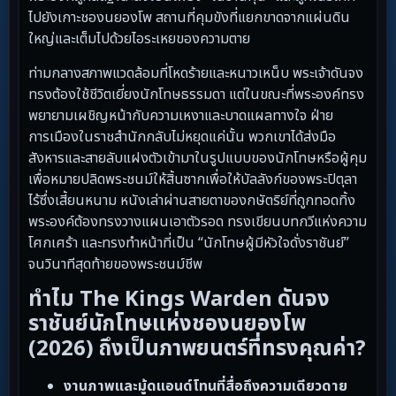
ไปยังเกาะชองนยองโพ สถานที่คุมขังที่แยกขาดจากแผ่นดิน
ใหญ่และเต็มไปด้วยไอระเหยของความตาย
ท่ามกลางสภาพแวดล้อมที่โหดร้ายและหนาวเหน็บ พระเจ้าดันจง
ทรงต้องใช้ชีวิตเยี่ยงนักโทษธรรมดา แต่ในขณะที่พระองค์ทรง
พยายามเผชิญหน้ากับความเหงาและบาดแผลทางใจ ฝ่าย
การเมืองในราชสำนักกลับไม่หยุดแค่นั้น พวกเขาได้ส่งมือ
สังหารและสายลับแฝงตัวเข้ามาในรูปแบบของนักโทษหรือผู้คุม
เพื่อหมายปลิดพระชนม์ให้สิ้นซากเพื่อให้บัลลังก์ของพระปิตุลา
ไร้ซึ่งเสี้ยนหนาม หนังเล่าผ่านสายตาของกษัตริย์ที่ถูกทอดทิ้ง
พระองค์ต้องทรงวางแผนเอาตัวรอด ทรงเขียนบทกวีแห่งความ
โศกเศร้า และทรงทำหน้าที่เป็น “นักโทษผู้มีหัวใจดั่งราชันย์”
จนวินาทีสุดท้ายของพระชนม์ชีพ
ทำไม The Kings Warden ดันจง
ราชันย์นักโทษแห่งชองนยองโพ
(2026) ถึงเป็นภาพยนตร์ที่ทรงคุณค่า?
งานภาพและมู้ดแอนด์โทนที่สื่อถึงความเดียวดาย