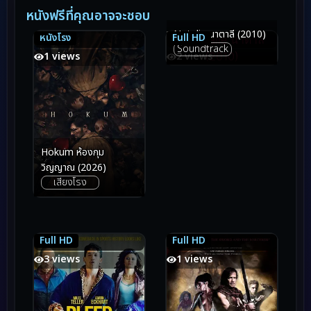
หนังฟรีที่คุณอาจจะชอบ
Natalie นาตาลี (2010)
หนังโรง
Full HD
6.0
6.0
6.1
6.1
Soundtrack
1 views
2 views
Hokum ห้องกุม
วิญญาณ (2026)
เสียงโรง
Full HD
Full HD
7.1
7.1
5.0
5.0
3 views
1 views