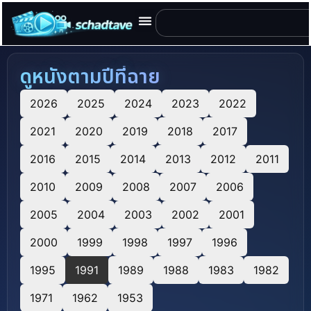
ดูหนังตามปีที่ฉาย
2026
2025
2024
2023
2022
2021
2020
2019
2018
2017
2016
2015
2014
2013
2012
2011
2010
2009
2008
2007
2006
2005
2004
2003
2002
2001
2000
1999
1998
1997
1996
1995
1991
1989
1988
1983
1982
1971
1962
1953