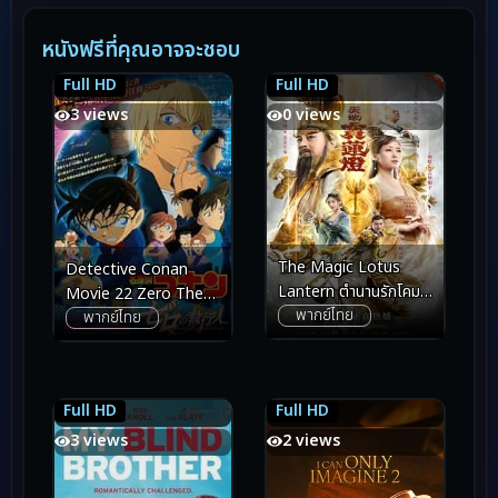
หนังฟรีที่คุณอาจจะชอบ
Full HD
Full HD
6.2
6.2
5.0
5.0
3 views
0 views
The Magic Lotus
Detective Conan
Lantern ตำนานรักโคม
Movie 22 Zero The
พากย์ไทย
สวรรค์ (2021)
พากย์ไทย
Enforcer ยอดนักสืบจิ๋ว
โคนัน ปฏิบัติการสายลับ
เดอะซีโร่ (2018)
Full HD
Full HD
5.9
5.9
6.5
6.5
3 views
2 views