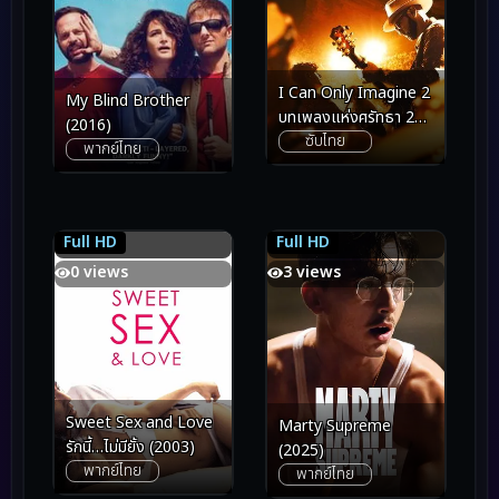
I Can Only Imagine 2
My Blind Brother
บทเพลงแห่งศรัทธา 2
(2016)
ซับไทย
(2026)
พากย์ไทย
Full HD
Full HD
7.9
7.9
4.7
4.7
0 views
3 views
Sweet Sex and Love
Marty Supreme
รักนี้…ไม่มียั้ง (2003)
(2025)
พากย์ไทย
พากย์ไทย