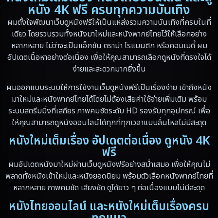
หนัง 4K ฟรี ครบทุกความบันเทิง
Disney+
(5)
ผมตั้งใจพัฒนาเว็บดูหนังฟรีให้เป็นแหล่งรวมความบันเทิงที่ครบในที่
เดียว โดยรวบรวมทั้งหนังมาใหม่และหนังพากย์ไทยไว้ให้เลือกอย่าง
Documentary สารคดี
(19)
หลากหลาย ไม่ว่าจะเป็นแอ็กชัน ดราม่า โรแมนติก หรือคอมเมดี้ ผม
อัปเดตเนื้อหาอย่างต่อเนื่อง เพื่อให้คุณสามารถเลือกดูหนังที่ตรงใจได้
Drama ดราม่า
(10)
ง่ายและสะดวกมากยิ่งขึ้น
Drama ดราม่า
(348)
ผมออกแบบระบบให้การใช้งานเว็บดูหนังฟรีเป็นเรื่องง่าย เข้าถึงหนัง
มาใหม่และหนังพากย์ไทยได้โดยไม่ต้องเสียค่าใช้จ่ายเพิ่มเติม พร้อม
Dystopian
(13)
ระบบสตรีมมิ่งที่เสถียร ภาพคมชัดระดับ HD รองรับทุกอุปกรณ์ เพื่อ
ให้คุณสามารถดูหนังออนไลน์ได้ทุกที่ทุกเวลาแบบลื่นไหลไม่มีสะดุด
Emotional
(59)
หนังใหม่เต็มเรื่อง อัปเดตต่อเนื่อง ดูหนัง 4K
Erotic
(6)
ฟรี
ผมอัปเดตหนังมาใหม่ผ่านเว็บดูหนังฟรีอย่างสม่ำเสมอ เพื่อให้คุณไม่
Family ครอบครัว
(94)
พลาดทั้งหนังเข้าใหม่และหนังยอดนิยม พร้อมตัวเลือกหนังพากย์ไทยที่
หลากหลาย ภาพคมชัด เสียงชัด ดูได้ยาว ๆ ต่อเนื่องแบบไม่มีสะดุด
Fantasy จินตนาการ
(89)
หนังไทยออนไลน์ และหนังใหม่เต็มเรื่องครบ
Fantasy จินตนาการ
(5)