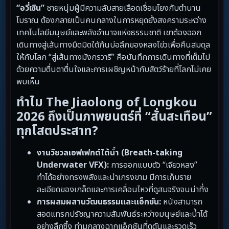
“อวี่เซิน”
ชายหนุ่มผู้มีความลับสายเลือดเชื่อมโยงกับตำนาน
โบราณ ต้องกลายเป็นคนกลางในการหยุดยั้งสงครามระหว่าง
เทคโนโลยีมนุษย์และพลังอำนาจแห่งธรรมชาติ เขาต้องออก
เดินทางสู่เส้นทางมืดมิดใต้ก้นบ่อลึกของหลงโข่วเพื่อคืนสมดุล
ให้กับโลก “สู่เส้นทางมังกรวารี” คือบันทึกการเดินทางที่เต็มไป
ด้วยความตื่นตาตื่นใจและการเผชิญหน้ากับสัตว์ร้ายที่โลกไม่เคย
พบเห็น
ทำไม The Jiaolong of Longkou
2026 ถึงเป็นภาพยนตร์ที่ “สั่นสะเทือน”
ทุกโสตประสาท?
งานวิชวลเอฟเฟกต์ใต้น้ำ (Breath-taking
Underwater VFX):
การออกแบบตัว “เจียวหลง”
ทำได้อย่างทรงพลังและน่าเกรงขาม มีการเก็บราย
ละเอียดของเกล็ดและการเคลื่อนไหวที่ดูสมจริงจนน่าทึ่ง
การผสมผสานวัฒนธรรมและแอ็กชัน:
หนังสามารถ
สอดแทรกปรัชญาความสัมพันธ์ระหว่างมนุษย์และน้ำได้
อย่างลึกซึ้ง ท่ามกลางฉากแอ็กชันที่ดุดันและรวดเร็ว