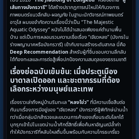
เส้นทางมังกรวารี”
ได้สร้างปรากฏการณ์ใหม่ให้กับวงการ
ภาพยนตร์แนวลึกลับ-ผจญภัย ในฐานะนักวิจารณ์ภาพยนตร์
อาวุโส ผมขอจำกัดความเรื่องนี้ว่าเป็น “The Majestic
Aquatic Odyssey” หนังไม่ได้นำเสนอเพียงแค่ตำนานพื้น
บ้าน แต่เป็นการหลอมรวมความเชื่อเรื่อง “เจียวหลง” (มังกรใน
ร่างพญานาคหรือมังกรวารี) เข้ากับงานสร้างระดับสากล นี่คือ
Deep Recommendation
สำหรับผู้ที่ชื่นชอบความลึกลับ
ใต้ท้องทะเลและการต่อสู้เพื่อปกป้องความสมดุลของธรรมชาติ
เรื่องย่อฉบับเข้มข้น: เมื่อประตูเมือง
บาดาลเปิดออก และชะตากรรมที่ต้อง
เลือกระหว่างมนุษย์และเทพ
เรื่องราวเล่าถึงหมู่บ้านริมทะเล
“หลงโข่ว”
ที่มีความเชื่อสืบต่อ
กันมาเรื่องการมีอยู่ของ “เจียวหลง” มังกรวารีผู้พิทักษ์น่านน้ำ
ทว่าเมื่อกลุ่มนักสำรวจและขบวนการค้าของเถื่อนระดับโลกได้
บุกรุกเข้าไปในเขตน่านน้ำศักดิ์สิทธิ์เพื่อค้นหาอัญมณีล้ำค่า
ทำให้มังกรวารีที่หลับใหลตื่นขึ้นพร้อมกับความโกรธเกรี้ยว