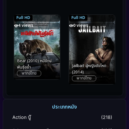
Full HD
Full HD
4.6
4.6
4.7
4.7
4 views
0 views
Bear (2010) หมียักษ์
Jailbait ผู้หญิงขังโหด
พันธุ์ขย้ำ
(2014)
พากย์ไทย
พากย์ไทย
ประเภทหนัง
Action บู๊
(218)