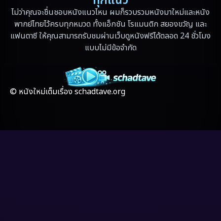
ทุกแนว
ไม่ว่าคุณจะชื่นชอบหนังแนวไหน ผมก็รวบรวมหนังมาใหม่และหนัง
Fantasy แฟนตาซี
(4)
พากย์ไทยไว้ครบทุกหมวด ทั้งแอ็กชัน โรแมนติก สยองขวัญ และ
แฟนตาซี ให้คุณสามารถรับชมผ่านเว็บดูหนังฟรีได้ตลอด 24 ชั่วโมง
Fiction
(17)
แบบไม่มีข้อจำกัด
Film
(59)
Gothic
(4)
© หนังใหม่เต็มเรื่อง schadtave.org
Grief
(8)
HBO GO
(7)
HBO Max
(3)
Healing
(17)
Heist
(6)