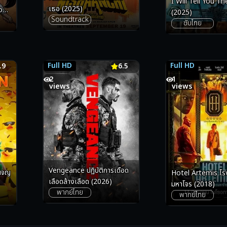
I Will Tell You Th
เธอ (2025)
on
(2025)
Soundtrack
ลึก
ซับไทย
Full HD
Full HD
.9
6.5
6.5
6.1
2
1
views
views
Vengeance ปฏิบัติการเดือด
ดผจญ
Hotel Artemis โรงแรมโคตร
เลือดล้างเลือด (2026)
มหาโจร (2018)
พากย์ไทย
พากย์ไทย