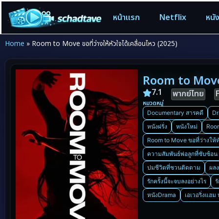
หน้าแรก
Netflix
หนั
Home
»
Room to Move ขอที่ว่างให้หัวใจได้เคลื่อนไหว (2025)
Room to Move ข
7.1
พากย์ไทย
หมวดหมู่
Documentary สารคดี
Dr
หนังฝรั่ง
หนังใหม่
Room
Room to Move ขอที่ว่างให้หั
ความสัมพันธ์พ่อลูกที่ซับซ้อน
ปมชีวิตที่ชวนติดตาม
ผลง
รักครั้งนี้จะจบลงอย่างไร
ร
หนังDrama
เอเวอริ่งแฮ