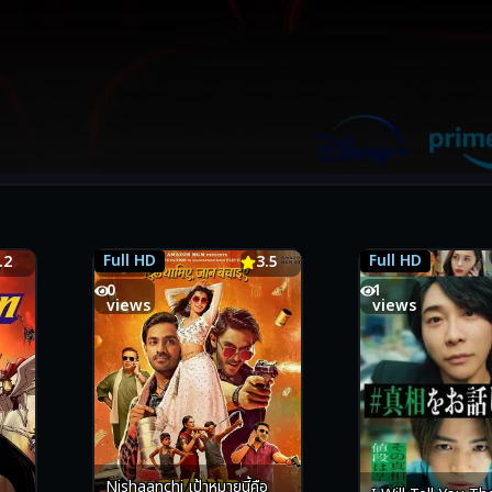
Full HD
Full HD
.2
3.5
3.5
6.1
0
1
views
views
Nishaanchi เป้าหมายนี้คือ