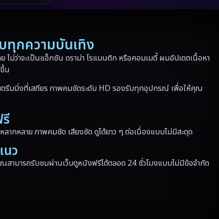
Netflix
(43)
Parody
(3)
รบทุกความบันเทิง
Period ย้อนยุค
(41)
 ไม่ว่าจะเป็นแอ็กชัน ดราม่า โรแมนติก หรือคอมเมดี้ ผมอัปเดตเนื้อหา
ขึ้น
Political การเมือง
(10)
ตรีมมิ่งที่เสถียร ภาพคมชัดระดับ HD รองรับทุกอุปกรณ์ เพื่อให้คุณ
Political การเมือง
(17)
รี
Prime Video
(24)
หลากหลาย ภาพคมชัด เสียงชัด ดูได้ยาว ๆ ต่อเนื่องแบบไม่มีสะดุด
Psychological จิตวิทยา
(186)
กแนว
สามารถรับชมผ่านเว็บดูหนังฟรีได้ตลอด 24 ชั่วโมงแบบไม่มีข้อจำกัด
Revenge
(36)
Road Trip
(3)
Romance โรแมนติก
(165)