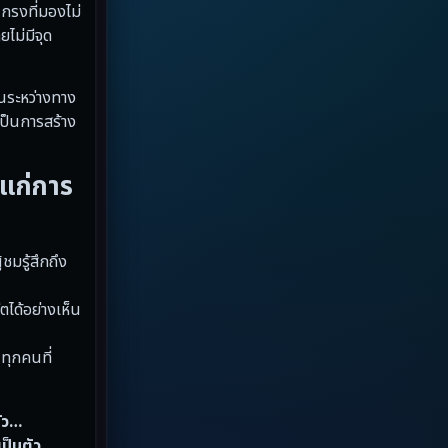
นกรงที่มองไม่
Dystopian
(13)
ยไม่มีจุด
Emotional
(59)
ในระหว่างทาง
Erotic
(6)
เป็นการสร้าง
Family ครอบครัว
(94)
าแก่การ
Fantasy จินตนาการ
(89)
Fantasy จินตนาการ
(5)
มรู้สึกถึง
Fantasy แฟนตาซี
(4)
ได้อย่างเห็น
Fiction
(17)
นทุกคนที่
Film
(59)
ลัว…
Gothic
(4)
ป็นตัว