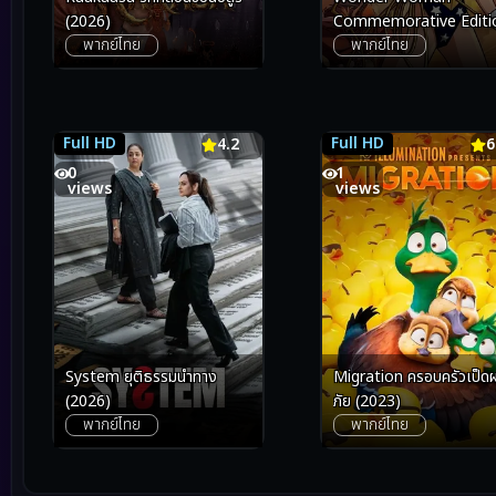
Commemorative Editi
(2026)
พากย์ไทย
พากย์ไทย
วันเดอร์ วูแมน ฉบับย้อนรำ
สาวน้อยมหัศจรรย์ (2009)
Full HD
Full HD
4.2
4.2
6.9
6
0
1
views
views
Migration ครอบครัวเป็
System ยุติธรรมนำทาง
ภัย (2023)
(2026)
พากย์ไทย
พากย์ไทย