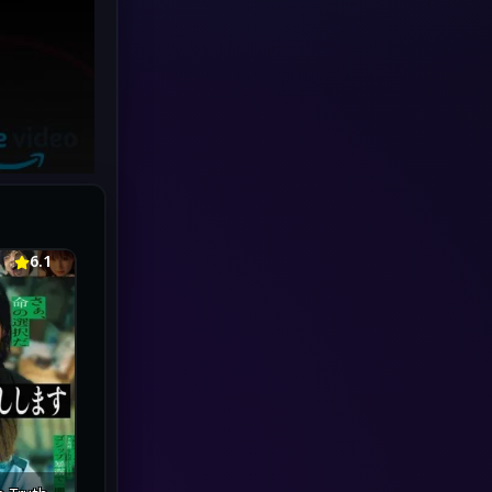
Human
(49)
Inspirational แรงบันดาลใจ
(70)
Investigation
(34)
iQIYI
(19)
Kids
(17)
6.1
LGBTQ
(5)
Love
(26)
Martial
(6)
Martial Arts
(32)