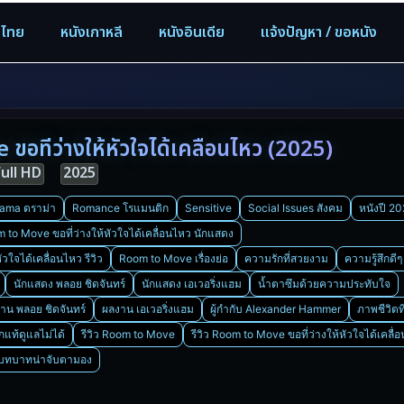
งไทย
หนังเกาหลี
หนังอินเดีย
แจ้งปัญหา / ขอหนัง
อที่ว่างให้หัวใจได้เคลื่อนไหว (2025)
Full HD
2025
ama ดราม่า
Romance โรแมนติก
Sensitive
Social Issues สังคม
หนังปี 2
 to Move ขอที่ว่างให้หัวใจได้เคลื่อนไหว นักแสดง
วใจได้เคลื่อนไหว รีวิว
Room to Move เรื่องย่อ
ความรักที่สวยงาม
ความรู้สึกดีๆ 
นักแสดง พลอย ชิดจันทร์
นักแสดง เอเวอริ่งแฮม
น้ำตาซึมด้วยความประทับใจ
าน พลอย ชิดจันทร์
ผลงาน เอเวอริ่งแฮม
ผู้กำกับ Alexander Hammer
ภาพชีวิตท
ักแท้ดูแลไม่ได้
รีวิว Room to Move
รีวิว Room to Move ขอที่ว่างให้หัวใจได้เคลื่
ม บทบาทน่าจับตามอง