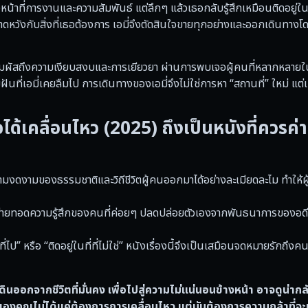
้งหน้าที่การงานและความสัมพันธ์ แต่ลึกๆ แล้วเธอกลับรู้สึกเหมือนติดอยู่ใ
นคาดหวังกับสิ่งที่เธอต้องการ เอมี่จึงตัดสินใจขายทุกอย่างและออกเดินทางโด
ู้ชมสัมผัสถึงความเงียบสงบและการเยียวยา ผ่านการพบเจอผู้คนที่หลากหลาย
ที่เอมี่เคยลืมไป การเดินทางของเอมี่จึงไม่ใช่การหา “สถานที่” ใหม่ แต่
ด้เคลื่อนไหว (2025) ถึงเป็นหนังที่ควรค่
งดงามของธรรมชาติและวิถีชีวิตผู้คนออกมาได้อย่างละเมียดละไม ทำให้ผู้ช
ยทอดความรู้สึกของคนที่ค่อยๆ ปลดปล่อยตัวเองจากพันธนาการของอดีต
ี่ไป” หรือ “ติดอยู่ในที่ที่ไม่ใช่” หนังเรื่องนี้จึงเป็นเสมือนจดหมายรักถึงค
ดินออกจากชีวิตที่มั่นคง เพื่อไปสู่ความไม่แน่นอนข้างหน้า อาจดูน่าก
จของคุณไม่ได้แค่ต้องการการเคลื่อนไหว แต่มันต้องการความกล้าที่จะเ