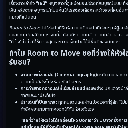
เรื่องราวเล่าถึง
“เอมี่”
หญิงสาวที่ดูเหมือนจะมีชีวิตที่สมบูรณ์แบบ ทั
เห็น หลังจากเหตุการณ์ที่บีบคั้นให้เธอต้องเลือกระหว่างสิ่งที่คนอื่
หมายที่แน่นอน
Room to Move
ไม่ใช่หนังที่รีบร้อน แต่เป็นหนังที่ค่อยๆ ให้ผ
แต่ละคนเป็นเสมือนกระจกที่สะท้อนถึงความกลัว ความกล้า และความฝัน
“ที่ว่าง” ในใจที่ให้ความสุขและความเจ็บปวดได้มีพื้นที่ของมันเอง
ทำไม Room to Move ขอที่ว่างให้หัวใจไ
รับชม?
งานภาพที่ชวนฝัน (Cinematography):
หนังถ่ายทอดความ
ความเป็นอิสระไปพร้อมกับตัวละคร
การถ่ายทอดอารมณ์ที่เรียบง่ายแต่ทรงพลัง:
นักแสดงนำถ่า
ภาพและน่าประทับใจ
ประเด็นที่เป็นสากล:
ทุกคนล้วนเคยผ่านช่วงเวลาที่รู้สึก “ไม่มีท
กำลังพยายามหาทางออกให้กับหัวใจตัวเอง
“ขอที่ว่างให้หัวใจได้เคลื่อนไหว บอกเราว่า… บางครั้งการเ
แต่เมื่อคุณให้ที่ว่างกับตัวเองได้มากพอ คุณจะพบว่าหัวใ