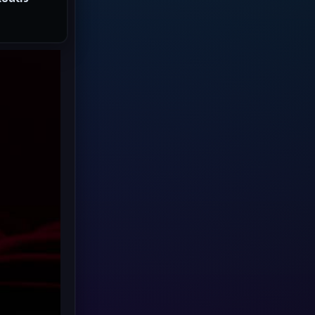
Grief
(8)
HBO GO
(7)
HBO Max
(3)
Healing
(17)
Heist
(6)
Historical
(2)
History ประวัติศาสตร์
(20)
Holiday
(2)
Horror สยองขวัญ
(4)
Horror สยองขวัญ
(89)