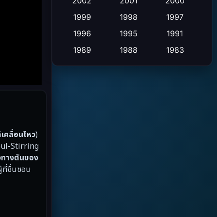
Crime อาชญากรรม
2002
2001
2000
(2)
1999
1998
1997
Cult Film
(4)
1996
1995
1991
Culture
(9)
1989
1988
1983
1982
1971
1962
Dance เต้น
(6)
1953
Detective สืบสวน
(20)
Disaster
(13)
ด้เคลื่อนไหว
)
Disney+
(5)
ul-Stirring
Documentary สารคดี
(19)
ึงทางตันของ
้ที่ชื่นชอบ
Drama ดราม่า
(10)
Drama ดราม่า
(348)