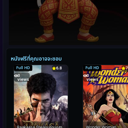
Volume
90%
หนังฟรีที่คุณอาจจะชอบ
Full HD
Full HD
6.8
6.8
7.2
7
3
0
views
views
Wonder Woman
Raakaasa รักหลอนซ่อนอสูร