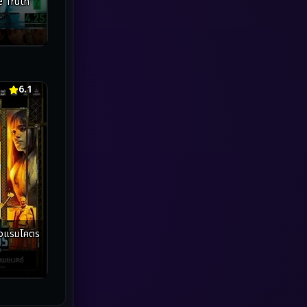
e Truth
marvel
(1)
Melodrama
(5)
Military
(8)
6.1
MONOMAX
(2)
Monster
(27)
Movie Collection
(3)
Musical เพลง
(20)
Mystery ลึกลับ
(2)
Mystery ลึกลับ
(119)
nature
(4)