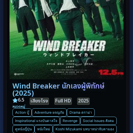
Wind Breaker นักเลงผู้พิทักษ์
(2025)
6.5
เสียงโรง
Full HD
2025
หมวดหมู่
Action บู๊
Adventure ผจญภัย
Drama ดราม่า
Inspirational แรงบันดาลใจ
Revenge
Social Issues สังคม
ดูหนังญี่ปุ่น
หนังใหม่
Koshi Mizukami บทบาทน่าจับตามอง