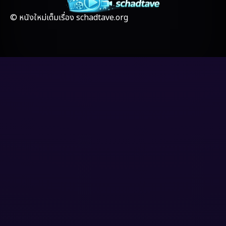
Gothic
(4)
© หนังใหม่เต็มเรื่อง schadtave.org
Grief
(8)
HBO GO
(7)
HBO Max
(3)
Healing
(17)
Heist
(6)
Historical
(2)
History ประวัติศาสตร์
(20)
Holiday
(2)
Horror สยองขวัญ
(4)