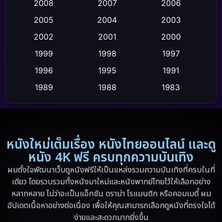
Crime อาชญากรรม
(111)
2008
2007
2006
2005
2004
2003
Crime อาชญากรรม
(2)
2002
2001
2000
Cult Film
(4)
1999
1998
1997
Culture
1996
1995
1991
(9)
1989
1988
1983
Dance เต้น
(6)
1982
1971
1962
Detective สืบสวน
(20)
1953
Disaster
(13)
หนังใหม่เต็มเรื่อง หนังไทยออนไลน์ และดู
หนัง 4K ฟรี ครบทุกความบันเทิง
Disney+
(5)
ผมตั้งใจพัฒนาเว็บดูหนังฟรีให้เป็นแหล่งรวมความบันเทิงที่ครบในที่
เดียว โดยรวบรวมทั้งหนังมาใหม่และหนังพากย์ไทยไว้ให้เลือกอย่าง
Documentary สารคดี
(19)
หลากหลาย ไม่ว่าจะเป็นแอ็กชัน ดราม่า โรแมนติก หรือคอมเมดี้ ผม
อัปเดตเนื้อหาอย่างต่อเนื่อง เพื่อให้คุณสามารถเลือกดูหนังที่ตรงใจได้
Drama ดราม่า
(10)
ง่ายและสะดวกมากยิ่งขึ้น