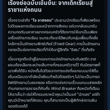
เรื่องย่อฉบับเข้มข้น: จากเด็กเรียนสู่
ราชาแห่งถนน
เรื่องราวเล่าถึง
“โจ จาฮยอน”
ประธานนักเรียนที่เพียบพร้อม
ไปด้วยผลการเรียนและหน้าตาทางสังคม แต่เขากลับแบกรับ
ความกดดันมหาศาลจากครอบครัวที่ต้องการให้เขาเป็นเพียง
เครื่องจักรการเรียน จนกระทั่งเขาได้พบกับกลุ่มเพื่อนที่คลั่ง
ไคล้การปั่นจักรยานฟิกซ์เกียร์ (Fixed Gear) การปั่นจักรยาน
กลายเป็นช่องทางเดียวที่ทำให้เขารู้สึกถึง “อิสระ” ที่แท้จริง
เมื่อเขาถูกดึงเข้าสู่โลกของการแข่งจักรยานระดับสตรีท จาฮ
ยอนต้องเลือกระหว่างเส้นทางที่ครอบครัววางไว้ กับมิตรภาพที่
เขาเพิ่งได้รับ หนังเต็มไปด้วยฉากการแข่งที่ออกแบบมาให้ตื่น
เต้นเหมือนเรากำลังนั่งซ้อนท้ายไปด้วยจริงๆ ไม่ว่าจะเป็นการด
ริฟต์จักรยานในซอกซอย หรือการเร่งความเร็วบนถนนสายหลัก
ท่ามกลางการจราจรที่คับคั่ง
Wind Breaker
คือหนังที่เตือน
ให้เราเห็นว่า ต่อให้ใครจะตราหน้าคุณว่าเป็นแค่ “นักเลง” แต่ถ้า
คุณมีเป้าหมายที่ชัดเจน คุณก็สามารถเป็นผู้พิทักษ์ความฝัน
ของตัวเองได้