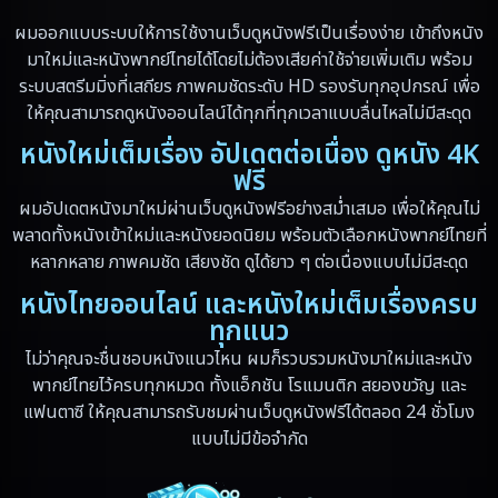
Drama ดราม่า
(348)
ผมออกแบบระบบให้การใช้งานเว็บดูหนังฟรีเป็นเรื่องง่าย เข้าถึงหนัง
มาใหม่และหนังพากย์ไทยได้โดยไม่ต้องเสียค่าใช้จ่ายเพิ่มเติม พร้อม
Dystopian
(13)
ระบบสตรีมมิ่งที่เสถียร ภาพคมชัดระดับ HD รองรับทุกอุปกรณ์ เพื่อ
ให้คุณสามารถดูหนังออนไลน์ได้ทุกที่ทุกเวลาแบบลื่นไหลไม่มีสะดุด
Emotional
(59)
หนังใหม่เต็มเรื่อง อัปเดตต่อเนื่อง ดูหนัง 4K
Erotic
(6)
ฟรี
ผมอัปเดตหนังมาใหม่ผ่านเว็บดูหนังฟรีอย่างสม่ำเสมอ เพื่อให้คุณไม่
Family ครอบครัว
(94)
พลาดทั้งหนังเข้าใหม่และหนังยอดนิยม พร้อมตัวเลือกหนังพากย์ไทยที่
หลากหลาย ภาพคมชัด เสียงชัด ดูได้ยาว ๆ ต่อเนื่องแบบไม่มีสะดุด
Fantasy จินตนาการ
(89)
หนังไทยออนไลน์ และหนังใหม่เต็มเรื่องครบ
ทุกแนว
Fantasy จินตนาการ
(5)
ไม่ว่าคุณจะชื่นชอบหนังแนวไหน ผมก็รวบรวมหนังมาใหม่และหนัง
Fantasy แฟนตาซี
(4)
พากย์ไทยไว้ครบทุกหมวด ทั้งแอ็กชัน โรแมนติก สยองขวัญ และ
แฟนตาซี ให้คุณสามารถรับชมผ่านเว็บดูหนังฟรีได้ตลอด 24 ชั่วโมง
Fiction
(17)
แบบไม่มีข้อจำกัด
Film
(59)