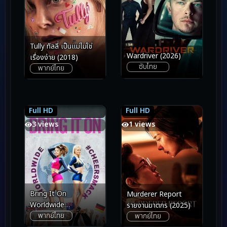
Tully ทัลลี่ เป็นแม่ไม่ใช่
Wardriver (2026)
เรื่องง่าย (2018)
ซับไทย
พากย์ไทย
Full HD
Full HD
6.2
6.2
7.7
7.7
3 views
1 views
Bring It On
Murderer Report
Worldwide
รายงานฆาตกร (2025)
พากย์ไทย
#Cheersmack สาว
พากย์ไทย