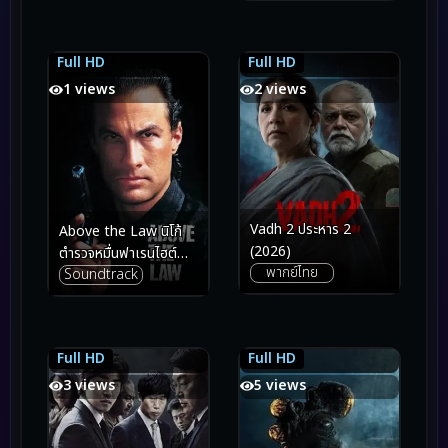
เชียร์เท้าไฟ หัวใจวี้ดบึ้ม
ภาค 7 ซับไทย (2017)
Full HD
Full HD
6.5
6.5
5.0
5.0
1 views
2 views
Vadh 2 ประหาร 2
Above the Law นิโก้
(2026)
ตำรวจหมื่นฟาเรนไฮต์
พากย์ไทย
Soundtrack
(1988)
Full HD
Full HD
7.8
7.8
6.0
6.0
3 views
5 views