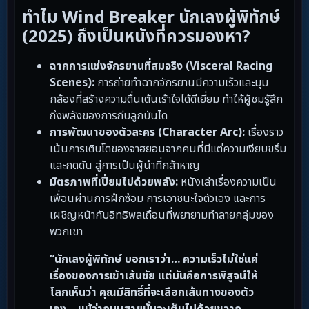
ทำไม Wind Breaker นักเลงผู้พิทักษ์
(2025) ถึงเป็นหนังที่ควรมองหา?
ฉากการแข่งจักรยานที่สมจริง (Visceral Racing
Scenes):
การถ่ายทำฉากจักรยานมีความเร็วและมุม
กล้องที่สร้างความตื่นเต้นเร้าใจได้ดีเยี่ยม ทำให้ผู้ชมรู้สึก
ถึงพลังของการถีบลูกบันได
การพัฒนาของตัวละคร (Character Arc):
เรื่องราว
เน้นการเติบโตของจาฮยอนจากคนที่มีแต่ความเงียบขรึม
และกดดัน สู่การเป็นผู้นำที่กล้าหาญ
มิตรภาพที่เปี่ยมไปด้วยพลัง:
หนังเล่าเรื่องความเป็น
เพื่อนผ่านการฝึกซ้อม การเอาชนะใจตัวเอง และการ
เผชิญหน้ากับอิทธิพลเถื่อนที่พยายามทำลายกลุ่มของ
พวกเขา
“นักเลงผู้พิทักษ์ บอกเราว่า… ความเร็วไม่ใช่แค่
เรื่องของการเข้าเส้นชัย แต่มันคือการพิสูจน์ให้
โลกเห็นว่า คุณมีสิทธิ์ที่จะเลือกเส้นทางของตัว
เอง… แม้ว่าถนนสายนั้นจะเต็มไปด้วยขวาก