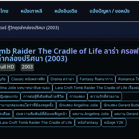
งไทย
หนังเกาหลี
หนังอินเดีย
แจ้งปัญหา / ขอหนัง
ร์ กู้วิกฤตล่ากล่องปริศนา (2003)
mb Raider The Cradle of Life ลาร่า ครอฟท
ตล่ากล่องปริศนา (2003)
Full HD
2003
ภัย
Classic หนังคลาสสิก
Drama ดราม่า
Fantasy จินตนาการ
Romance โร
lina Jolie บทบาทน่าจับตามอง
Lara Croft Tomb Raider The Cradle of Life เรื่องย่
ญิงสุดแกร่ง
การต่อสู้ที่เดิมพันด้วยชีวิต
การแสดง
ความรักที่สวยงาม
ำนานกล่องแพนโดร่าที่ต้องหยุดยั้ง
นักแสดง Angelina Jolie
นักแสดง Gerard Butl
ุดเดือด
ปมความสัมพันธ์ที่ต้องเผชิญหน้า
ผลงาน Angelina Jolie
ผลงาน Gerard 
ว Lara Croft Tomb Raider The Cradle of Life
หนังFantasy
หนังยุค Y2K