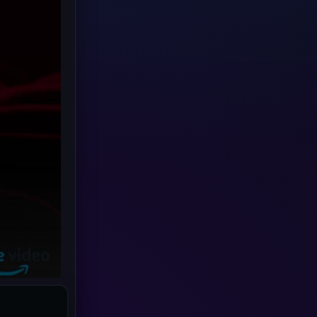
Human
(49)
Inspirational แรงบันดาลใจ
(70)
Investigation
(34)
iQIYI
(19)
Kids
(17)
LGBTQ
(5)
Love
(26)
Martial
(6)
Martial Arts
(32)