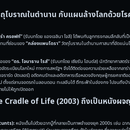
วัตถุโบราณในตำนาน กับแผนล้างโลกด้วยโร
ร่า ครอฟท์”
(รับบทโดย แองเจลินา โจลี) ได้พบกับลูกทรงกลมลึกลับที่เป
สถานที่ซ่อนของ
“กล่องแพนโดรา”
วัตถุโบราณในตำนานศาสนาที่อัดแน่นไป
ซื้อของ
“ดร. โจนาธาน ไรส์”
(รับบทโดย เซียรัน ไฮนด์ส) นักวิทยาศาสตร์ร
พื่อจัดระเบียบโลกใหม่ ทางการสหรัฐฯ จึงได้ติดต่อขอความช่วยเหลือจากลาร
เจราร์ด บัตเลอร์) อดีตคนรักและอดีตทหารเรือหลวงอังกฤษผู้ทรยศชาติ
ทวีป ตั้งแต่ลานจอดรถในลอนดอน ทะเลจีนใต้ ตึกระฟ้าในฮ่องกง ไปจนถึงป่
ยไม่ให้ถูกเปิดออก
Cradle of Life (2003) ถึงเป็นหนังผจ
tunts):
หนังเต็มไปด้วยฉากบู๊ที่กลายเป็นภาพจำของยุค 2000s เช่น ฉาก