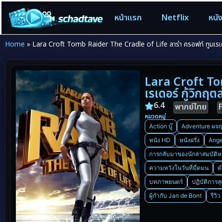
หน้าแรก
Netflix
หนั
Home
»
Lara Croft Tomb Raider The Cradle of Life ลาร่า ครอฟท์ ทูมเรเดอ
Lara Croft To
เรเดอร์ กู้วิกฤ
6.4
พากย์ไทย
หมวดหมู่
Action บู๊
Adventure ผจญ
หนัง HD
หนังฝรั่ง
Ange
การกลับมาของนักล่าสมบัติห
ความหวังในวันที่มืดมน
ต
บทภาพยนตร์
ปฏิบัติการส
ผู้กำกับ Jan de Bont
รีวิ