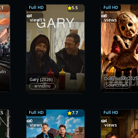
Full HD
Full HD
.1
5.5
5.5
6.1
1
8
views
views
คัต
Dolly ดอลลี่ (2025
Gary (2026)
Soundtrack
พากย์ไทย
Full HD
Full HD
.5
7.7
7.7
5.5
0
4
views
views