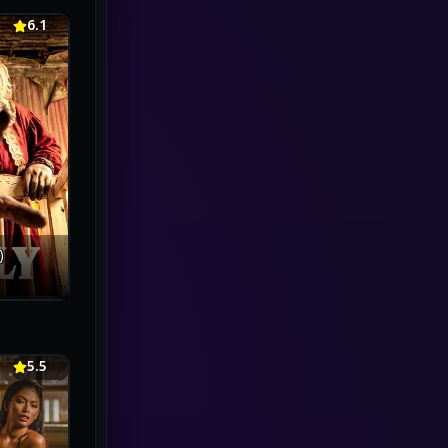
marvel
(1)
6.1
Melodrama
(5)
Military
(8)
MONOMAX
(2)
Monster
(27)
Movie Collection
(3)
)
Musical เพลง
(20)
Mystery ลึกลับ
(2)
5.5
Mystery ลึกลับ
(119)
nature
(4)