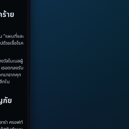
Dystopian
(13)
คร้าย
Emotional
(59)
Erotic
(6)
็น “แผนที่และ
ด้วยเชื้อโรค
Family ครอบครัว
(94)
Fantasy จินตนาการ
(89)
างวัลโนเบลผู้
่า เธอตกลงรับ
Fantasy จินตนาการ
(5)
ออกมาจากคุก
าลึกใน
Fantasy แฟนตาซี
(4)
Fiction
(17)
ญภัย
Film
(59)
ลาร่า ครอฟท์
Gothic
(4)