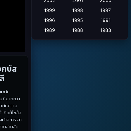
Crime อาชญากรรม
2002
2001
2000
(2)
1999
1998
1997
Cult Film
(4)
1996
1995
1991
Culture
(9)
1989
1988
1983
1982
1971
1962
Dance เต้น
(6)
1953
Detective สืบสวน
(20)
อกบัส
Disaster
(13)
ลี
Disney+
(5)
Tomb
Documentary สารคดี
(19)
ที่มากกว่า
จำกัดความ
Drama ดราม่า
(10)
ที่แก้ไขข้อ
งตัวละคร ลา
Drama ดราม่า
(348)
ายสายลับ