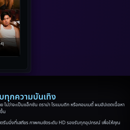
Netflix
(43)
Parody
(3)
Period ย้อนยุค
(41)
4)
Political การเมือง
(10)
Political การเมือง
(17)
Prime Video
(24)
Psychological จิตวิทยา
(186)
รบทุกความบันเทิง
Revenge
(36)
 ไม่ว่าจะเป็นแอ็กชัน ดราม่า โรแมนติก หรือคอมเมดี้ ผมอัปเดตเนื้อหา
ขึ้น
Road Trip
(3)
ตรีมมิ่งที่เสถียร ภาพคมชัดระดับ HD รองรับทุกอุปกรณ์ เพื่อให้คุณ
Romance โรแมนติก
(165)