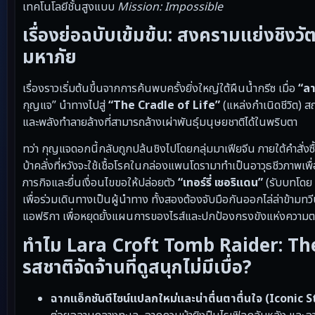
เทคโนโลยีชั้นสูงแบบ
Mission: Impossible
เรื่องย่อฉบับเข้มข้น: สงครามแย่งชิง
มหาภัย
เรื่องราวเริ่มต้นขึ้นจากการค้นพบครั้งยิ่งใหญ่ใต้ผืนน้ำกรีซ เมื่อ
“ลา
กุญแจ” นำทางไปสู่
“The Cradle of Life”
(แหล่งกำเนิดชีวิต) 
และพลังทำลายล้างที่สามารถล้างเผ่าพันธุ์มนุษยชาติได้ในพริบตา
ทว่า กุญแจดอกนี้กลับถูกปล้นชิงไปโดยกลุ่มมาเฟียจีน ภายใต้คำสั่ง
บ้าคลั่งที่หวังจะใช้เชื้อโรคในกล่องแพนโดรามาทำเป็นอาวุธชีวภาพเ
ภารกิจและยื่นเงื่อนไขขอให้ปล่อยตัว
“เทอร์รี่ เชอริแดน”
(รับบทโดย 
เพื่อร่วมเดินทางเป็นผู้นำทาง ทั้งสองต้องจับมือกันออกไล่ล่าข้าม
แอฟริกา เพื่อหยุดยั้งแผนการของไรส์และปกป้องกรงขังแห่งความตา
ทำไม Lara Croft Tomb Raider: The 
รสชาติจัดจ้านที่ดูสนุกไม่มีเบื่อ?
ฉากแอ็กชันดีไซน์แปลกใหม่และน่าตื่นตาตื่นใจ (Iconic S