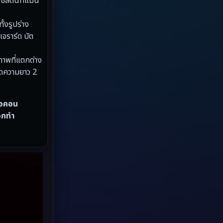
ใช้สตันท์แมน
Grief
(8)
ั้งรูปร่าง
เจราร์ด บัต
HBO GO
(7)
HBO Max
(3)
ภาพที่แตกต่าง
อดความยาว 2
Healing
(17)
นไอคอน
Heist
(6)
ือกทำ
Historical
(2)
History ประวัติศาสตร์
(20)
Holiday
(2)
Horror สยองขวัญ
(4)
Horror สยองขวัญ
(89)