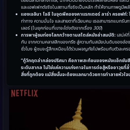
ต่อยฉลามกลางทะเล, ฉากควบม้ายิงปืนไรเฟิลกลับหลัง และฉาก
และเอฟเฟกต์จริงในสถานที่จริงเป็นหลัก ทำให้งานภาพดูมีพลั
แองเจลินา โจลี ในจุดพีคของคาแรกเตอร์ ลาร่า ครอฟท์:
ไ
ท่าทาง ความมั่นใจ และสายตาที่เฉียบคม เธอสามารถแบกรับภาพยนต
เลอร์ (ในยุคก่อนที่เขาจะโด่งดังจากเรื่อง
300
)
การพาผู้ชมท่องโลกกว้างตามสไตล์หนังล่าสมบัติ:
เสน่ห์ท
กัน จากความคลาสสิกของกรีซ สู่ความทันสมัยปนดิบของฮ่อ
ชั่วโมง ผู้ชมจะรู้สึกเหมือนได้ร่วมผจญภัยไปพร้อมกับตัวละคร
“กู้วิกฤตล่ากล่องปริศนา คือภาพสะท้อนของหนังแอ็กชันฮี
ระดับสากล ไม่ใช่แค่ความเก่งกาจในการต่อสู้หรืออาวุธที่
สิ่งที่ถูกต้อง แม้สิ่งนั้นจะต้องแลกมาด้วยการทำลายหัวใ