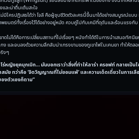
เวนทูรีสูท (Wingsuit) ร่อนลงมาจากตึกระฟ้าในฮ่องกง ซึ่งฉากเหล่านี้
งและน่าตื่นเต้นสะใจ
ม่มีใครปฏิเสธได้ว่า โจลี คือผู้ชุบชีวิตตัวละครนี้ขึ้นมาได้อย่างสมบูรณ์แบบ ท
ร์ทั้งเรื่องไว้ได้อย่างอยู่หมัด ควบคู่ไปกับเคมีที่ดุดันและร้อนแรงกับ 
ี่ขาดไม่ได้คือการเปลี่ยนสถานที่ไปเรื่อยๆ หนังทำได้ดีในการนำเสนอทัศนีย
งกง และจบลงด้วยความลึกลับน่าเกรงขามของภูเขาไฟในเคนยา ทำให้ตล
จริงๆ
โร่หญิงยุคบุกเบิก… มันบอกเราว่าสิ่งที่ทำให้ลาร่า ครอฟท์ กลายเป็
ล้ำสมัย ทว่าคือ ‘จิตวิญญาณที่ไม่ยอมแพ้’ และความเด็ดเดี่ยวในการเล
จของตัวเองก็ตาม”