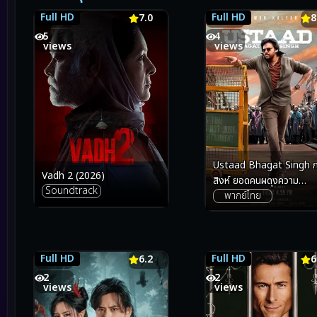
Full HD
Full HD
7.0
7.0
8.1
8
5
4
views
views
Ustaad Bhagat Singh ภ
Vadh 2 (2026)
สิงห์ ยอดคนผดุงความ
Soundtrack
พากย์ไทย
ยุติธรรม (2026)
Full HD
Full HD
6.2
6.2
6.5
6
2
2
views
views