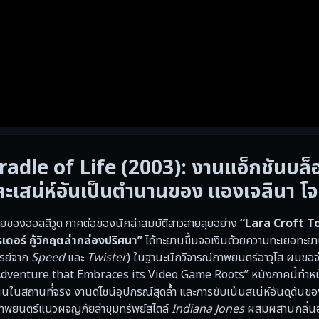
dle of Life (2003): งานแอ็กชันบล็
ละเสน่ห์อันเป็นตำนานของ แองเจลินา โจ
ทายของฮอลลีวูด ภาคต่อของนักล่าสมบัติสาวสายลุยอย่าง
“Lara Croft 
รเดอร์ กู้วิกฤตล่ากล่องปริศนา”
ได้ทะยานขึ้นจอเงินด้วยความทะเยอทะยาน
ารย์จาก
Speed
และ
Twister
) ในฐานะนักวิจารณ์ภาพยนตร์อาวุโส ผมขอ
 Adventure that Embraces its Video Game Roots” หนังภาคนี้ทำหน้า
นสถานที่จริง งานดีไซน์อุปกรณ์สุดล้ำ และการขับเน้นสเน่ห์อันดุดันขอ
บภาพยนตร์แนวผจญภัยล่าขุมทรัพย์สไตล์
Indiana Jones
ผสมผสานกลิ่นอ