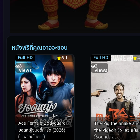
Volume
90%
หนังฟรีที่คุณอาจจะชอบ
Full HD
Full HD
6.1
6.1
4.9
4
3
2
views
views
Ace Female Bodyguard
The Pig the Snake and
ยอดหญิงบอดี้การ์ด (2026)
the Pigeon ชั่ว เลว เหี้ยม
พากย์ไทย
Soundtrack
(2023)