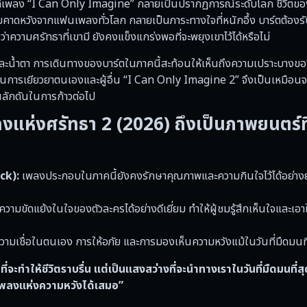
ี่เพลง “I Can Only Imagine” กลายเป็นปรากฏการณ์ระดับโลก ชีวิตของเ
วามคาดหวังจากแฟนเพลงทั่วโลก กลายเป็นภาระทางใจที่หนักอึ้ง บาร์ตต้องร
าความศรัทธาที่เขามี ยังคงแข็งแกร่งพอที่จะพยุงเขาไว้ได้หรือไม่
และน้ำตา การเดินทางของบาร์ตในภาคนี้สะท้อนให้เห็นถึงความเปราะบางข
องมือในการเยียวยาตนเองและผู้อื่น “I Can Only Imagine 2” จึงเป็นเหมือ
ผลักดันในการก้าวต่อไป
ห่งศรัทธา 2 (2026) ถึงเป็นภาพยนตร์ท
ck):
เพลงประกอบในภาคนี้ยังคงรักษาคุณภาพและความกินใจไว้ได้อย่างย
ขัดแย้งในใจของตัวละครได้อย่างดีเยี่ยม ทำให้ผู้ชมรู้สึกเห็นใจและเอา
ความเชื่อในตนเอง การให้อภัย และการมองเห็นความหวังแม้ในวันที่มืดมนที
่จะทำให้ชีวิตราบรื่น แต่เป็นแสงสว่างที่จะนำทางเราในวันที่มืดมนที่ส
งเพลงแห่งความหวังได้เสมอ”