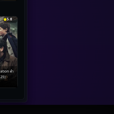
marvel
(1)
Melodrama
(5)
5.8
Military
(8)
MONOMAX
(2)
Monster
(27)
Movie Collection
(3)
Musical เพลง
(20)
ion ฝ่า
025)
Mystery ลึกลับ
(2)
Mystery ลึกลับ
(119)
nature
(4)