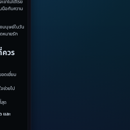
ขาไม่ได้โรย
Dystopian
(13)
ับมือกับความ
Emotional
(59)
องมนุษย์ในวัน
Erotic
(6)
นจดหมายรัก
Family ครอบครัว
(94)
ี่ควร
Fantasy จินตนาการ
(89)
Fantasy จินตนาการ
(5)
อดเยี่ยม
Fantasy แฟนตาซี
(4)
ใจช่วยไป
Fiction
(17)
่สุด
Film
(59)
ุด และ
Gothic
(4)