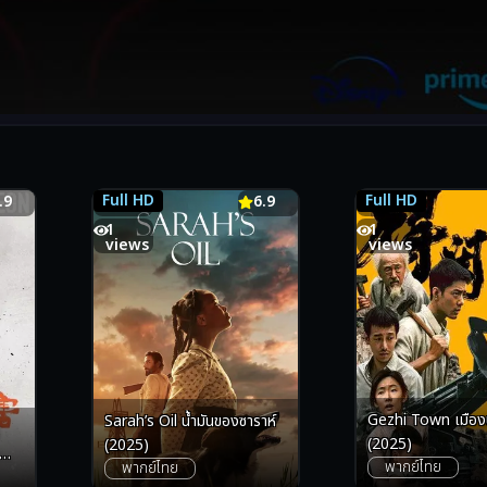
Full HD
Full HD
.9
6.9
6.9
7.5
1
1
views
views
Gezhi Town เมืองนั
Sarah’s Oil น้ำมันของซาราห์
(2025)
(2025)
พากย์ไทย
พากย์ไทย