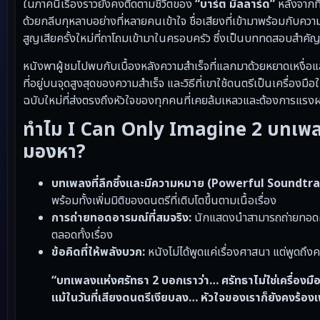
ในภาคนี้เรื่องราวยังคงติดตามชีวิตของ
“บาร์ต มิลลาร์ด”
หลังจากท
ด้วยกลีบกุหลาบอย่างที่หลายคนเข้าใจ ชื่อเสียงที่เข้ามาพร้อมกับค
สูญเสียครั้งใหม่ที่ถาโถมเข้ามาในครอบครัว ซึ่งเป็นบททดสอบสำคัญว่
หนังพาผู้ชมไปพบกับเบื้องหลังความสำเร็จที่แลกมาด้วยหยาดเหงื่อ
ที่อยู่บนจุดสูงสุดของความสำเร็จ และวิธีที่เขาใช้ดนตรีเป็นเครื่
ฉบับใหม่ที่ส่งตรงถึงหัวใจของทุกคนที่เคยล้มเหลวและต้องการแรง
ทำไม I Can Only Imagine 2 บทเพลงแ
มองหา?
บทเพลงที่ลึกซึ้งและมีความหมาย (Powerful Soundtra
พร้อมทั้งเพิ่มมิติของดนตรีที่เติบโตขึ้นตามเนื้อเรื่อง
การถ่ายทอดอารมณ์ที่สมจริง:
นักแสดงนำสามารถถ่ายทอดความ
ตลอดทั้งเรื่อง
ข้อคิดที่ให้พลังบวก:
หนังไม่ได้พูดแค่เรื่องศาสนา แต่พูดถึง
“บทเพลงแห่งศรัทธา 2 บอกเราว่า… ศรัทธาไม่ใช่เครื่องมือที
แม้ในวันที่เสียงดนตรีเงียบลง… หัวใจของเราก็ยังคงร้อ