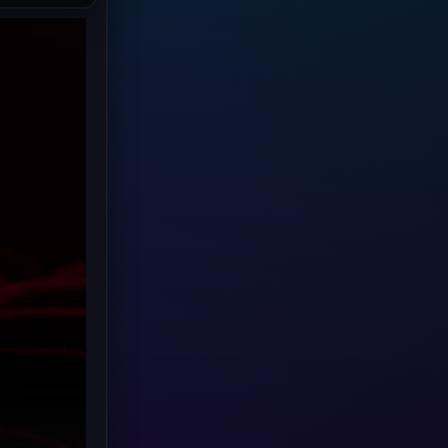
Grief
(8)
HBO GO
(7)
HBO Max
(3)
Healing
(17)
Heist
(6)
Historical
(2)
History ประวัติศาสตร์
(20)
Holiday
(2)
Horror สยองขวัญ
(4)
Horror สยองขวัญ
(89)