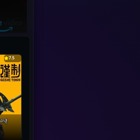
Human
(49)
Inspirational แรงบันดาลใจ
(70)
Investigation
(34)
iQIYI
(19)
7.5
Kids
(17)
LGBTQ
(5)
Love
(26)
Martial
(6)
กสู้
Martial Arts
(32)