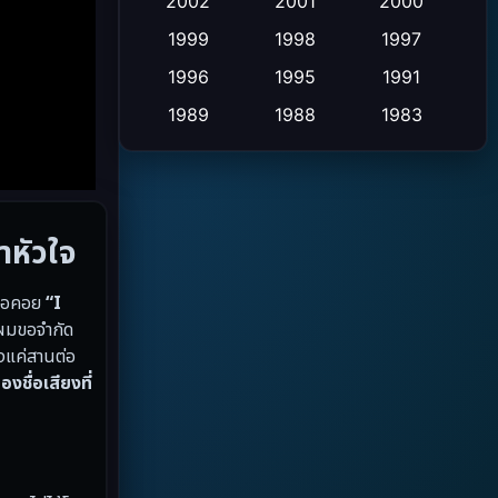
Crime อาชญากรรม
2002
2001
2000
(2)
1999
1998
1997
Cult Film
(4)
1996
1995
1991
Culture
(9)
1989
1988
1983
1982
1971
1962
Dance เต้น
(6)
1953
Detective สืบสวน
(20)
าหัวใจ
Disaster
(13)
นรอคอย
“I
Disney+
(5)
 ผมขอจำกัด
งแค่สานต่อ
Documentary สารคดี
(19)
ชื่อเสียงที่
Drama ดราม่า
(10)
Drama ดราม่า
(348)