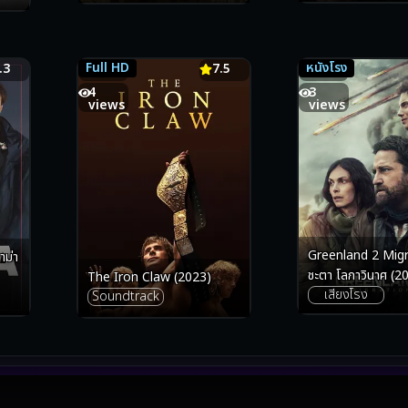
Full HD
หนังโรง
.3
7.5
7.5
5.8
4
3
views
views
Greenland 2 Migrat
าม่า
ชะตา โลกาวินาศ (2
The Iron Claw (2023)
เสียงโรง
Soundtrack