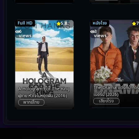
Full HD
หนังโรง
5.8
5.8
7.3
7
6
3
views
views
The Drama แต่งก็บ้า..ดร
A Hologram For The King
เบอร์นี้ (2026)
ผู้ชาย หัวใจไม่หยุดฝัน (2016)
เสียงโรง
พากย์ไทย