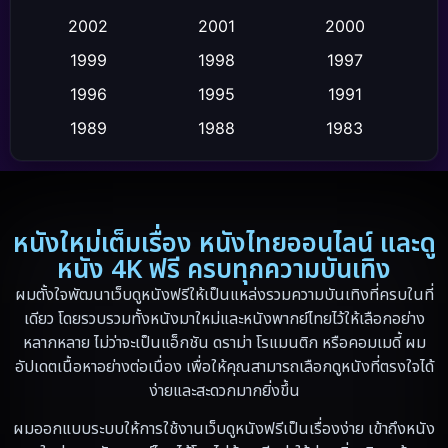
Crime อาชญากรรม
(2)
2002
2001
2000
Cult Film
(4)
1999
1998
1997
Culture
1996
1995
1991
(9)
1989
1988
1983
Dance เต้น
(6)
1982
1971
1962
Detective สืบสวน
(20)
1953
Disaster
(13)
หนังใหม่เต็มเรื่อง หนังไทยออนไลน์ และดู
หนัง 4K ฟรี ครบทุกความบันเทิง
Disney+
(5)
ผมตั้งใจพัฒนาเว็บดูหนังฟรีให้เป็นแหล่งรวมความบันเทิงที่ครบในที่
เดียว โดยรวบรวมทั้งหนังมาใหม่และหนังพากย์ไทยไว้ให้เลือกอย่าง
Documentary สารคดี
(19)
หลากหลาย ไม่ว่าจะเป็นแอ็กชัน ดราม่า โรแมนติก หรือคอมเมดี้ ผม
อัปเดตเนื้อหาอย่างต่อเนื่อง เพื่อให้คุณสามารถเลือกดูหนังที่ตรงใจได้
Drama ดราม่า
(10)
ง่ายและสะดวกมากยิ่งขึ้น
Drama ดราม่า
(348)
ผมออกแบบระบบให้การใช้งานเว็บดูหนังฟรีเป็นเรื่องง่าย เข้าถึงหนัง