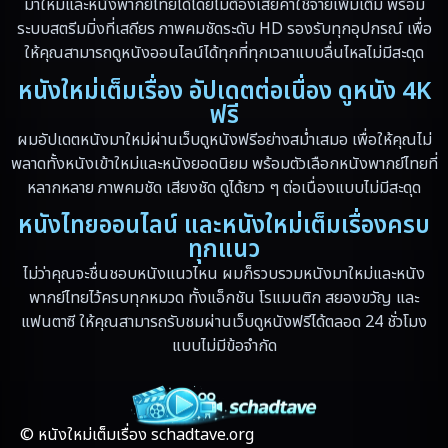
มาใหม่และหนังพากย์ไทยได้โดยไม่ต้องเสียค่าใช้จ่ายเพิ่มเติม พร้อม
Dystopian
(13)
ระบบสตรีมมิ่งที่เสถียร ภาพคมชัดระดับ HD รองรับทุกอุปกรณ์ เพื่อ
ให้คุณสามารถดูหนังออนไลน์ได้ทุกที่ทุกเวลาแบบลื่นไหลไม่มีสะดุด
Emotional
(59)
หนังใหม่เต็มเรื่อง อัปเดตต่อเนื่อง ดูหนัง 4K
Erotic
(6)
ฟรี
ผมอัปเดตหนังมาใหม่ผ่านเว็บดูหนังฟรีอย่างสม่ำเสมอ เพื่อให้คุณไม่
Family ครอบครัว
(94)
พลาดทั้งหนังเข้าใหม่และหนังยอดนิยม พร้อมตัวเลือกหนังพากย์ไทยที่
หลากหลาย ภาพคมชัด เสียงชัด ดูได้ยาว ๆ ต่อเนื่องแบบไม่มีสะดุด
Fantasy จินตนาการ
(89)
หนังไทยออนไลน์ และหนังใหม่เต็มเรื่องครบ
ทุกแนว
Fantasy จินตนาการ
(5)
ไม่ว่าคุณจะชื่นชอบหนังแนวไหน ผมก็รวบรวมหนังมาใหม่และหนัง
Fantasy แฟนตาซี
(4)
พากย์ไทยไว้ครบทุกหมวด ทั้งแอ็กชัน โรแมนติก สยองขวัญ และ
แฟนตาซี ให้คุณสามารถรับชมผ่านเว็บดูหนังฟรีได้ตลอด 24 ชั่วโมง
Fiction
(17)
แบบไม่มีข้อจำกัด
Film
(59)
Gothic
(4)
© หนังใหม่เต็มเรื่อง schadtave.org