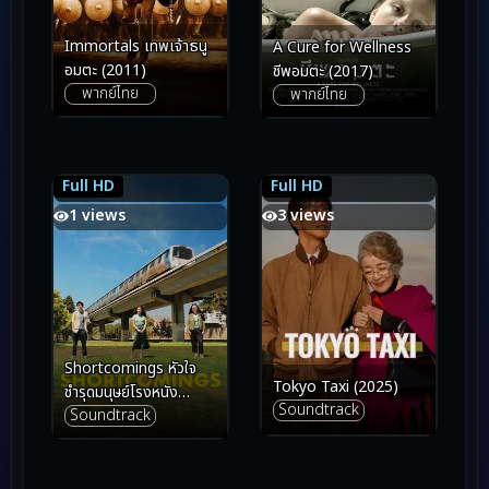
Immortals เทพเจ้าธนู
A Cure for Wellness
อมตะ (2011)
ชีพอมตะ (2017)
พากย์ไทย
พากย์ไทย
Full HD
Full HD
7.1
7.1
7.5
7.5
1 views
3 views
Shortcomings หัวใจ
Tokyo Taxi (2025)
ชำรุดมนุษย์โรงหนัง
Soundtrack
Soundtrack
(2023)