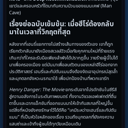
เยาว์และครอบครัวที่โตมากับความป่วนของแมนเคฟ (Man
Cave)
เรื่องย่อฉบับเข้มข้น: เมื่อฮีโร่ต้องกลับ
มาในเวลาที่วิกฤตที่สุด
หลังจากที่เฮนรี่แยกทางไปสร้างเส้นทางของตัวเอง เขาก็ถูก
เรียกตัวกลับมายังเมืองสเวลล์วิวเมื่อภัยคุกคามใหม่ที่ร้ายแรง
เกินกว่าที่ใครจะรับมือเพียงลำพังได้ปรากฏขึ้น วายร้ายผู้นี้ไม่ได้
มาเพื่อครองเมือง แต่มันมาเพื่อลบตัวตนของเหล่าฮีโร่ออกจาก
ประวัติศาสตร์ เฮนรี่และกัปตันแมนจึงต้องงัดเอาอุปกรณ์สุดล้ำ
และมุกตลกจังหวะนรกมาใช้ เพื่อปกป้องบ้านที่พวกเขารัก
Henry Danger: The Movie
ยกระดับจากโปรดักชันในซีรีส์
สู่ความอลังการในระดับภาพยนตร์ ทั้งงานวิชวลเอฟเฟกต์ที่ตื่น
ตาขึ้นและฉากแอ็กชันที่ออกแบบมาให้เข้ากับสเกลที่ใหญ่ขึ้น
แต่สิ่งที่หนังยังคงรักษาไว้ได้ดีคือ “เคมีระหว่างเฮนรี่และกัปตัน
แมน” ที่เป็นหัวใจหลักของเรื่อง รวมถึงมุกตลกที่ยังคงความ
แสบซ่าและเข้าถึงผู้ชมได้ทุกวัยเหมือนเดิม