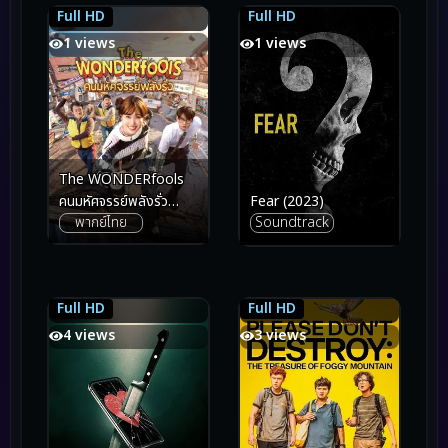
Full HD
Full HD
7.7
7.7
3.4
3.4
1 views
1 views
The WONDERfools
Fear (2023)
คนมหัศจรรย์พลังรั่ว
Soundtrack
พากย์ไทย
(2026)
Full HD
Full HD
6.6
6.6
4.1
4.1
4 views
3 views