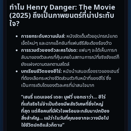
ทำไม Henry Danger: The Movie
(2025) ถึงเป็นภาพยนตร์ที่น่าประทับ
ใจ?
การยกระดับความมันส์:
หนังจัดเต็มด้วยอุปกรณ์แกด
เจ็ตใหม่ๆ และฉากแอ็กชันที่แฟนซีรีส์จะต้องร้องว้าว
การรวมตัวของตัวละครโปรด:
แฟนๆ จะได้เห็นการก
ลับมาของตัวละครที่คุ้นเคยในสถานการณ์ที่จริงจังแต่ก็
ยังแฝงความตลกตามสไตล์
บทเรียนชีวิตของฮีโร่:
หนังนำเสนอเรื่องราวของเฮนรี่
ที่ต้องเลือกระหว่างชีวิตส่วนตัวกับหน้าที่ของฮีโร่ ซึ่ง
เป็นการเติบโตของตัวละครที่น่าสนใจมาก
“เฮนรี่ แดนเจอร์ เดอะ มูฟวี่ บอกเราว่า… ฮีโร่
ที่แท้จริงไม่จำเป็นต้องมีพลังวิเศษที่ยิ่งใหญ่
ที่สุด แต่คือคนที่มีหัวใจพร้อมจะกลับมาปกป้อง
สิ่งสำคัญ… แม้ว่าในวันที่คุณอยากจะวางมือไป
ใช้ชีวิตปกติแล้วก็ตาม”