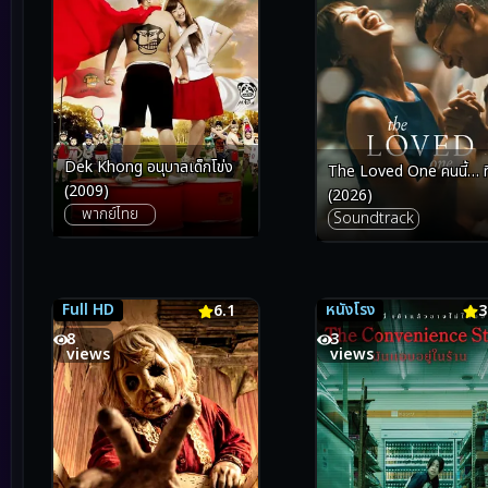
Dek Khong อนุบาลเด็กโข่ง
The Loved One คนนี้… ที
(2009)
(2026)
พากย์ไทย
Soundtrack
Full HD
หนังโรง
6.1
6.1
3.8
3
8
3
views
views