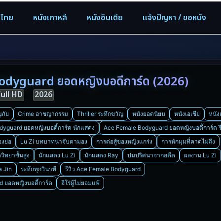
งไทย
หนังเกาหลี
หนังอินเดีย
แจ้งปัญหา / ขอหนัง
dyguard ยอดหญิงบอดี้การ์ด (2026)
Full HD
2026
ภัย
Crime อาชญากรรม
Thriller ระทึกขวัญ
หนังยอดนิยม
หนังเอเชีย
หนั
yguard ยอดหญิงบอดี้การ์ด นักแสดง
Ace Female Bodyguard ยอดหญิงบอดี้การ์ด รี
องย่อ
Lu Zi บทบาทน่าจับตามอง
การต่อสู้ของหญิงแกร่ง
การหักมุมที่คาดไม่ถึง
ตวิทยาขั้นสูง
นักแสดง Lu Zi
นักแสดง Ray
ปมปริศนาจากอดีต
ผลงาน Lu Zi
a Jin
ระทึกทุกวินาที
รีวิว Ace Female Bodyguard
d ยอดหญิงบอดี้การ์ด
ฮีโร่ผู้ไม่ยอมแพ้