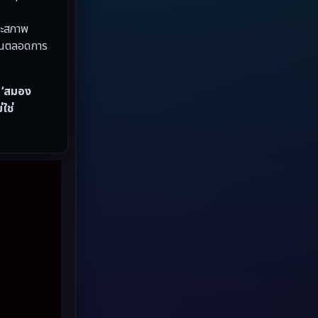
Grief
(8)
ละสภาพ
กผันตลอดการ
HBO GO
(7)
HBO Max
(3)
น ‘สมอง
ใช่
Healing
(17)
Heist
(6)
Historical
(2)
History ประวัติศาสตร์
(20)
Holiday
(2)
Horror สยองขวัญ
(4)
Horror สยองขวัญ
(89)