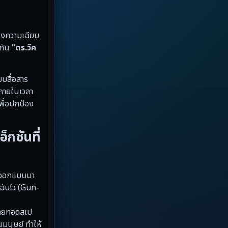
Dystopian
(13)
Emotional
(59)
่องความเฉียบ
มกัน
“ดร.วิค
Erotic
(6)
Family ครอบครัว
(94)
บบสื่อสาร
 ภายในเวลา
Fantasy จินตนาการ
(89)
เพื่อปกป้อง
Fantasy จินตนาการ
(5)
กชันที่
Fantasy แฟนตาซี
(4)
Fiction
(17)
ที่ออกแบบมา
วฉับไว (Gun-
Film
(59)
่ายทอดสเป
Gothic
(4)
นมนุษย์ ทำให้