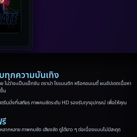
Netflix
(43)
Parody
(3)
Period ย้อนยุค
(41)
Political การเมือง
(10)
Political การเมือง
(17)
รบทุกความบันเทิง
Prime Video
(24)
 ไม่ว่าจะเป็นแอ็กชัน ดราม่า โรแมนติก หรือคอมเมดี้ ผมอัปเดตเนื้อหา
Psychological จิตวิทยา
(186)
ขึ้น
ตรีมมิ่งที่เสถียร ภาพคมชัดระดับ HD รองรับทุกอุปกรณ์ เพื่อให้คุณ
Revenge
(36)
Road Trip
(3)
รี
หลากหลาย ภาพคมชัด เสียงชัด ดูได้ยาว ๆ ต่อเนื่องแบบไม่มีสะดุด
Romance โรแมนติก
(165)