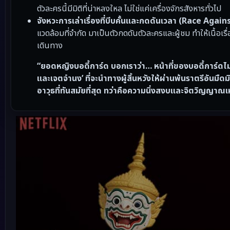
ตัวละครนี้มีมิติที่น่าหลงใหล ไม่ใช่แค่เครื่องจักรสังหารทั่วไป
จังหวะการเล่าเรื่องที่บีบคั้นและกดดันเวลา (Race Agai
แวดล้อมที่จำกัด มาเป็นตัวกดดันตัวละครและผู้ชม ทำให้เนื้อ
เดินทาง
“ยอดหญิงบอดี้การ์ด บอกเราว่า… หน้าที่ของบอดี้การ์ดไม่
และเจตจำนง’ ที่จะนำทางผู้สิ้นหวังให้ผ่านพ้นราตรีอันมืดมิ
อาวุธที่ทันสมัยที่สุด ทว่าคือความนิ่งสงบและจิตวิญญาณเ