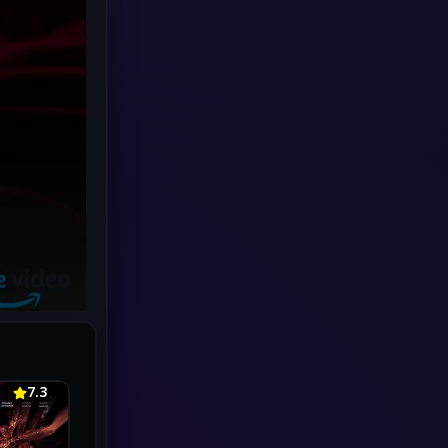
Human
(49)
Inspirational แรงบันดาลใจ
(70)
Investigation
(34)
iQIYI
(19)
Kids
(17)
LGBTQ
(5)
Love
(26)
Martial
(6)
7.3
Martial Arts
(32)