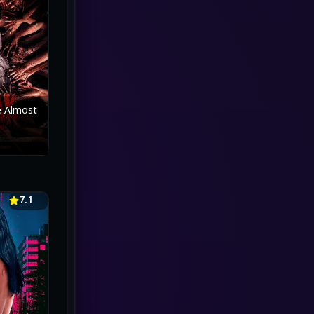
marvel
(1)
Melodrama
(5)
Military
(8)
MONOMAX
(2)
e Almost
Monster
(27)
Movie Collection
(3)
Musical เพลง
(20)
7.1
Mystery ลึกลับ
(2)
Mystery ลึกลับ
(119)
nature
(4)