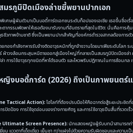
ย สมรภูมิปิดเมืองล่าขยี้พยานปากเอก
บพิเศษผู้ผันตัวมาเป็นบอดี้การ์ดเอกชนระดับท็อปของเอเชีย เธอขึ้นชื่อเรื
ชะตากรรมพัดพาให้เธอต้องมารับงานที่อันตรายที่สุดในชีวิต: นั่นคือการคุ้
วุธชีวภาพข้ามชาติ ซึ่งเป็นพยานปากสำคัญที่องค์กรตำรวจสากลต้องการตัว
ยกองกำลังทหารรับจ้างติดอาวุธหนักที่ถูกจ้างวานโดยมาเฟียระดับโลก ระ
ร์ ฝ่าวงล้อมกระสุนหนีตายออกสู่เมืองใหญ่ที่กลายเป็นสมรภูมิปิดเมืองล่า
เปล่า การใช้อาวุธทุกชนิดที่หาได้รอบตัว และไหวพริบปฏิภาณในการซ้อนกล 
บอดี้การ์ด (2026) ถึงเป็นภาพยนตร์แอ็
tane Tactical Action):
ไฮไลท์ที่ต้องปรบมือให้คือฉากต่อสู้ระยะประชิด
ปัดป้อง การใช้จุดอ่อนของร่างกายศัตรู และการใช้อาวุธปืนสั้นที่รวดเร็
The Ultimate Screen Presence):
นักแสดงหญิงผู้รับบทนำสามารถถ
่ยม แววตาที่เด็ดเดี่ยว เย็นชา ทว่าแฝงไปด้วยความรับผิดชอบและความเป็