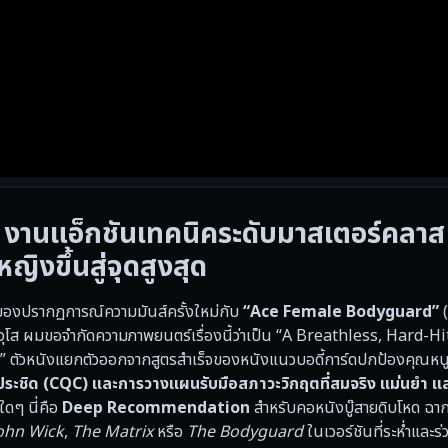
นแอ็กชันเทคนิคระดับมาสเตอร์คลาส บู
งขึ้นสู่จุดสูงสุด
ของปรากฏการณ์ความมันส์ครั้งใหม่กับ
“Ace Female Bodyguard”
(
วุโส ผมขอจำกัดความภาพยนตร์เรื่องนี้ว่าเป็น “A Breathless, Hard-H
ตัวหนังแยกตัวออกจากสูตรสำเร็จของหนังแนวบอดี้การ์ดปกป้องคุณหน
ะประชิด (CQC) และการวางแผนรับมือสภาวะวิกฤตที่สมจริง แม่นยำ แ
ใดๆ นี่คือ
Deep Recommendation
สำหรับคอหนังบู๊สายดิบโหด ฉา
ohn Wick
,
The Matrix
หรือ
The Bodyguard
ในเวอร์ชันที่ระห่ำและร่