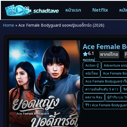
หน้าแรก
Netflix
หนั
Home
»
Ace Female Bodyguard ยอดหญิงบอดี้การ์ด (2026)
Ace Female Bo
6.1
พากย์ไทย
หมวดหมู่
Action บู๊
Adventure ผจญ
หนังใหม่
Ace Female Bod
Ace Female Bodyguard เรื่
ความมันส์ระดับ 5 ดาว
จิ
ผลงาน Ray
ผู้กำกับ Liu Y
รีวิว Ace Female Bodyguar