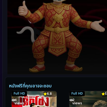
Volume
90%
หนังฟรีที่คุณอาจจะชอบ
Full HD
Full HD
6.8
6.8
5.9
5
4
2
views
views