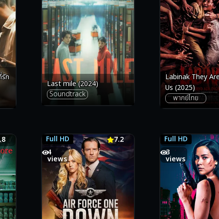
่รัก
Labinak They Ar
Last mile (2024)
Us (2025)
Soundtrack
พากย์ไทย
Full HD
Full HD
.8
7.2
7.2
7.1
4
3
views
views