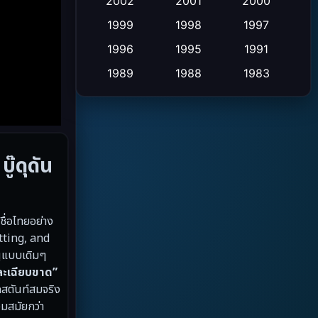
Crime อาชญากรรม
2002
2001
2000
(2)
1999
1998
1997
Cult Film
(4)
1996
1995
1991
Culture
(9)
1989
1988
1983
1982
1971
1962
Dance เต้น
(6)
1953
Detective สืบสวน
(20)
๊ดุดัน
Disaster
(13)
Disney+
(5)
ชื่อไทยอย่าง
Documentary สารคดี
(19)
itting, and
ูแบบเดิมๆ
Drama ดราม่า
(10)
ละเฉียบขาด”
กสตันท์สมจริง
Drama ดราม่า
(348)
วมสมัยกว่า