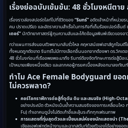
เรื่องย่อฉบับเข้มข้น: 48 ชั่วโมงหนีตา
เรื่องราวส่องสปอร์ตไลท์ไปที่ชีวิตของ
“รินทร์”
อดีตเจ้าหน้าที่หน่วยร
คม ปราดเปรียว และอัตราความสำเร็จในภารกิจที่เต็มร้อยเปอร์เซ็นต์ 
เตอร์”
นักวิทยาศาสตร์ผู้กุมความลับและโค้ดข้อมูลพิมพ์เขียวของอา
ทว่าแผนการส่งมอบตัวพยานกลับรั่วไหล คฤหาสน์เซฟเฮาส์ถูกโจมตีโด
ทั้งหมดถูกตัดขาด รินทร์ไม่มีทางเลือกอื่นนอกจากต้องพา ดร.วิคเตอ
48 ชั่วโมงก่อนที่เรืออพยพจะมาถึง รินทร์ต้องงัดทักษะการต่อสู้มือ
เป้าหมายเพียงหนึ่งเดียว และลากคอผู้ทรยศเบื้องหลังอกมาลงทัณฑ์
ทำไม Ace Female Bodyguard ยอดหญิง
ไม่ควรพลาด?
คอร์โอกราฟีการต่อสู้ที่ดุดัน ดิบ และสมจริง (High-Oc
อย่างประณีต ตัวหนังเน้นย้ำความสมจริงของการเคลื่อนไหว การ
Fu) ทำเอาคนดูนั่งไม่ติดเก้าอี้และลุ้นระทึกทุกเฟรมภาพ
การแสดงที่ทุ่มสุดตัวและเปี่ยมเสน่ห์ของนักแสดงนำ (
เชียลเอฟเฟกต์หน้างานและฉากสตันท์ด้วยตัวเองได้อย่างยอดเยี