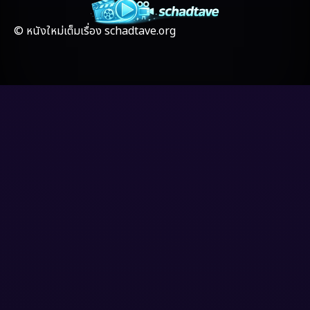
Gothic
(4)
© หนังใหม่เต็มเรื่อง schadtave.org
Grief
(8)
HBO GO
(7)
HBO Max
(3)
Healing
(17)
Heist
(6)
Historical
(2)
History ประวัติศาสตร์
(20)
Holiday
(2)