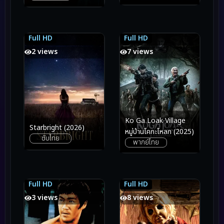
Full HD
Full HD
7.4
7.4
5.1
5.1
2 views
7 views
Ko Ga Loak Village
Starbright (2026)
หมู่บ้านโคกะโหลก (2025)
ซับไทย
พากย์ไทย
Full HD
Full HD
6.3
6.3
6.1
6.1
3 views
8 views