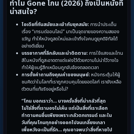
ทำไม Gone โกน (2026) ถึงเป็นหนังที่
น่าสนใจ?
ไอเดียที่ทันสมัยและเข้ากับยุคสมัย:
การนำประเด็น
เรื่อง “เทรนด์ออนไลน์” มาเป็นจุดขายของความสยอง
ขวัญ ทำให้หนังดูสดใหม่และเข้าถึงใจคนดูยุคดิจิทัลได้
อย่างดีเยี่ยม
บรรยากาศที่ลึกลับและน่าติดตาม:
การใช้แสงและโทน
สีในหนังที่ดูสะอาดตาแต่แฝงไว้ด้วยความไม่น่าไว้วางใจ
ทำให้ผู้ชมรู้สึกเหมือนถูกจับจ้องตลอดเวลา
การตั้งคำถามถึงคุณค่าของมนุษย์:
หนังกระตุ้นให้ผู้
ชมคิดว่าในโลกที่เราถูกควบคุมโดยยอดไลก์ เรายังเหลือ
ตัวตนที่แท้จริงอยู่หรือไม่?
“โกน บอกเราว่า… บางครั้งสิ่งที่น่ากลัวที่สุด
ไม่ใช่สิ่งที่เรามองไม่เห็น แต่เป็นสิ่งที่เราเลือก
ทำตามคนอื่นเพียงเพราะกลัวตกเทรนด์ และใน
วันที่คุณโกนทุกอย่างออกไปจนเกลี้ยงเกลา
เพื่อหวังจะเป็นที่รัก… คุณอาจพบว่าสิ่งที่หายไป