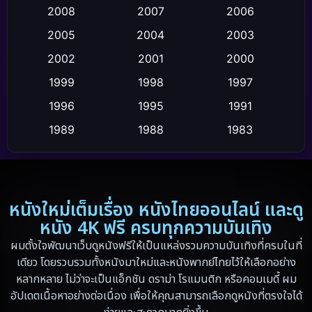
Crime อาชญากรรม
(111)
2008
2007
2006
2005
2004
2003
Crime อาชญากรรม
(2)
2002
2001
2000
Cult Film
(4)
1999
1998
1997
Culture
1996
1995
1991
(9)
1989
1988
1983
Dance เต้น
(6)
1982
1971
1962
Detective สืบสวน
(20)
1953
Disaster
(13)
หนังใหม่เต็มเรื่อง หนังไทยออนไลน์ และดู
หนัง 4K ฟรี ครบทุกความบันเทิง
Disney+
(5)
ผมตั้งใจพัฒนาเว็บดูหนังฟรีให้เป็นแหล่งรวมความบันเทิงที่ครบในที่
เดียว โดยรวบรวมทั้งหนังมาใหม่และหนังพากย์ไทยไว้ให้เลือกอย่าง
Documentary สารคดี
(19)
หลากหลาย ไม่ว่าจะเป็นแอ็กชัน ดราม่า โรแมนติก หรือคอมเมดี้ ผม
อัปเดตเนื้อหาอย่างต่อเนื่อง เพื่อให้คุณสามารถเลือกดูหนังที่ตรงใจได้
Drama ดราม่า
(348)