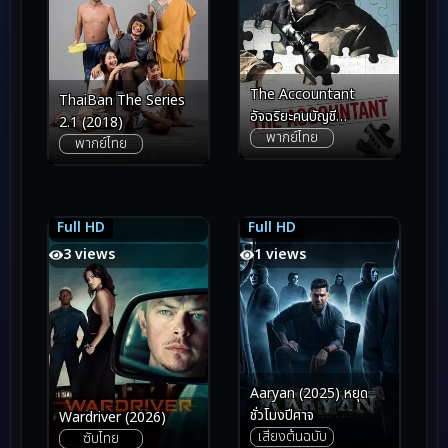
The Accountant
ThaiBan The Series
อัจฉริยะคนบัญชี
2.1 (2018)
พากย์ไทย
เพชฌฆาต (2016)
พากย์ไทย
Full HD
Full HD
6.7
6.7
7.5
7.5
3 views
1 views
Aaryan (2025) หยุด
ชั่วโมงปีศาจ
Wardriver (2026)
เสียงต้นฉบับ
ซับไทย