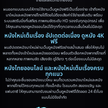
ง่ายและสะดวกมากยิ่งขึ้น
Drama ดราม่า
(10)
ผมออกแบบระบบให้การใช้งานเว็บดูหนังฟรีเป็นเรื่องง่าย เข้าถึงหนัง
มาใหม่และหนังพากย์ไทยได้โดยไม่ต้องเสียค่าใช้จ่ายเพิ่มเติม พร้อม
Dystopian
(13)
ระบบสตรีมมิ่งที่เสถียร ภาพคมชัดระดับ HD รองรับทุกอุปกรณ์ เพื่อ
ให้คุณสามารถดูหนังออนไลน์ได้ทุกที่ทุกเวลาแบบลื่นไหลไม่มีสะดุด
Emotional
(59)
หนังใหม่เต็มเรื่อง อัปเดตต่อเนื่อง ดูหนัง 4K
Erotic
(6)
ฟรี
ผมอัปเดตหนังมาใหม่ผ่านเว็บดูหนังฟรีอย่างสม่ำเสมอ เพื่อให้คุณไม่
Family ครอบครัว
(94)
พลาดทั้งหนังเข้าใหม่และหนังยอดนิยม พร้อมตัวเลือกหนังพากย์ไทยที่
หลากหลาย ภาพคมชัด เสียงชัด ดูได้ยาว ๆ ต่อเนื่องแบบไม่มีสะดุด
Fantasy จินตนาการ
(5)
หนังไทยออนไลน์ และหนังใหม่เต็มเรื่องครบ
ทุกแนว
Fantasy จินตนาการ
(89)
ไม่ว่าคุณจะชื่นชอบหนังแนวไหน ผมก็รวบรวมหนังมาใหม่และหนัง
Fantasy แฟนตาซี
(4)
พากย์ไทยไว้ครบทุกหมวด ทั้งแอ็กชัน โรแมนติก สยองขวัญ และ
แฟนตาซี ให้คุณสามารถรับชมผ่านเว็บดูหนังฟรีได้ตลอด 24 ชั่วโมง
Fiction
(17)
แบบไม่มีข้อจำกัด
Film
(59)