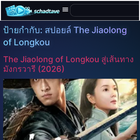
ป้ายกำกับ:
สปอยล์ The Jiaolong
of Longkou
The Jiaolong of Longkou สู่เส้นทาง
มังกรวารี (2026)