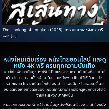
The Jiaolong of Longkou (2026): การผงาดของมังกรวารี
และ […]
หนังใหม่เต็มเรื่อง หนังไทยออนไลน์ และดู
หนัง 4K ฟรี ครบทุกความบันเทิง
ผมตั้งใจพัฒนาเว็บดูหนังฟรีให้เป็นแหล่งรวมความบันเทิงที่ครบในที่
เดียว โดยรวบรวมทั้งหนังมาใหม่และหนังพากย์ไทยไว้ให้เลือกอย่าง
หลากหลาย ไม่ว่าจะเป็นแอ็กชัน ดราม่า โรแมนติก หรือคอมเมดี้ ผม
อัปเดตเนื้อหาอย่างต่อเนื่อง เพื่อให้คุณสามารถเลือกดูหนังที่ตรงใจได้
ง่ายและสะดวกมากยิ่งขึ้น
ผมออกแบบระบบให้การใช้งานเว็บดูหนังฟรีเป็นเรื่องง่าย เข้าถึงหนัง