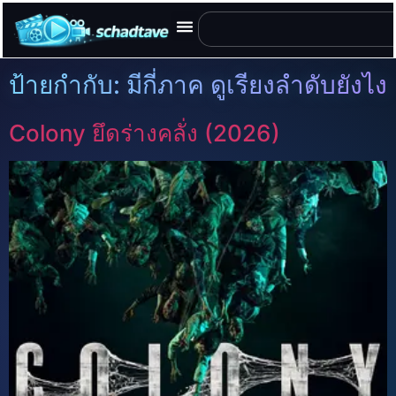
ป้ายกำกับ:
มีกี่ภาค ดูเรียงลำดับยังไง
Colony ยึดร่างคลั่ง (2026)