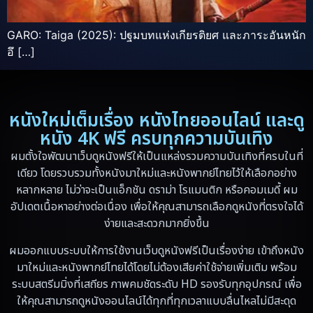
GARO: Taiga (2025): ปฐมบทแห่งเกียรติยศ และภาระอันหนัก
อึ […]
หนังใหม่เต็มเรื่อง หนังไทยออนไลน์ และดู
หนัง 4K ฟรี ครบทุกความบันเทิง
ผมตั้งใจพัฒนาเว็บดูหนังฟรีให้เป็นแหล่งรวมความบันเทิงที่ครบในที่
เดียว โดยรวบรวมทั้งหนังมาใหม่และหนังพากย์ไทยไว้ให้เลือกอย่าง
หลากหลาย ไม่ว่าจะเป็นแอ็กชัน ดราม่า โรแมนติก หรือคอมเมดี้ ผม
อัปเดตเนื้อหาอย่างต่อเนื่อง เพื่อให้คุณสามารถเลือกดูหนังที่ตรงใจได้
ง่ายและสะดวกมากยิ่งขึ้น
ผมออกแบบระบบให้การใช้งานเว็บดูหนังฟรีเป็นเรื่องง่าย เข้าถึงหนัง
มาใหม่และหนังพากย์ไทยได้โดยไม่ต้องเสียค่าใช้จ่ายเพิ่มเติม พร้อม
ระบบสตรีมมิ่งที่เสถียร ภาพคมชัดระดับ HD รองรับทุกอุปกรณ์ เพื่อ
ให้คุณสามารถดูหนังออนไลน์ได้ทุกที่ทุกเวลาแบบลื่นไหลไม่มีสะดุด