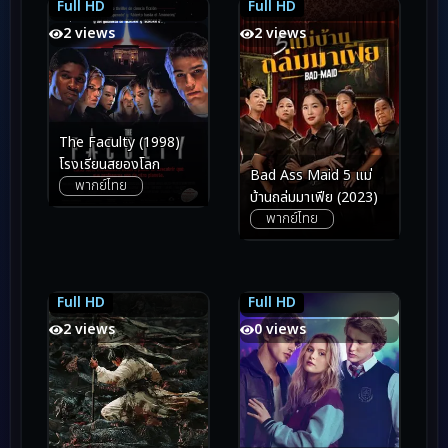
Full HD
Full HD
6.6
6.6
7.0
7.0
2 views
2 views
The Faculty (1998)
โรงเรียนสยองโลก
Bad Ass Maid 5 แม่
พากย์ไทย
บ้านถล่มมาเฟีย (2023)
พากย์ไทย
Full HD
Full HD
6.4
6.4
5.6
5.6
2 views
0 views