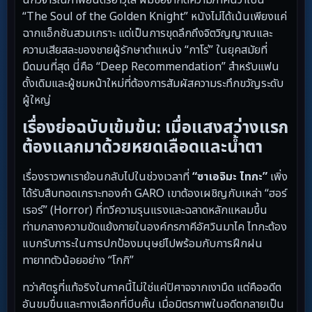
“The Soul of the Golden Knight” หนังไม่ได้เน้นเพียงแค่
ฉากแอ็กชันสวมเกราะ แต่เป็นการขุดลึกถึงจิตวิญญาณและ
ความเสียสละของชายผู้รักษาตำแหน่ง “กาโร่” ในยุคสมัยที่
มืดมนที่สุด นี่คือ “Deep Recommendation” สำหรับแฟน
ดั้งเดิมและผู้ชมหน้าใหม่ที่ต้องการสัมผัสความระทึกขวัญระดับ
ผู้ใหญ่
เรื่องย่อฉบับเข้มข้น: เมื่อแสงสว่างแรก
ต้องแลกมาด้วยหยดเลือดและน้ำตา
เรื่องราวพาเราย้อนกลับไปในช่วงเวลาที่
“ซาเอจิมะ ไทกะ”
เพิ่ง
ได้รับสืบทอดเกราะทองคำ GARO เขาต้องเผชิญกับเหล่า “ฮอร์
เรอร์” (Horror) ที่ทวีความรุนแรงและฉลาดหลักแหลมขึ้น
ท่ามกลางความขัดแย้งภายในองค์กรภาคีอัศวินมาไค ไทกะต้อง
แบกรับภาระในการปกป้องมนุษย์ไปพร้อมกับการฝึกฝน
ทายาทตัวน้อยอย่าง “โกกิ”
ทว่าศัตรูที่แท้จริงในภาคนี้ไม่ใช่แค่ปิศาจจากเงามืด แต่คืออดีต
อันขมขื่นและทางเลือกที่บีบคั้น เมื่อมิตรภาพในอดีตกลายเป็น