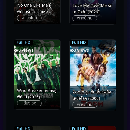
No One Like Me ผู้
Love Me Love Me รัก
พิทักษ์รัตติกาลแห่ง
นะ รักฉัน (2026)
พากย์ไทย
ต้าเฟิ่งภาคพิเศษ (2025)
พากย์ไทย
Full HD
Full HD
6.5
6.5
5.3
5.3
0 views
3 views
Wind Breaker นักเลงผู้
Zoom ซูม ทีมเฮี้ยวพลัง
พิทักษ์ (2025)
เหนือโลก (2006)
เสียงโรง
พากย์ไทย
Full HD
Full HD
7.0
7.0
5.6
5.6