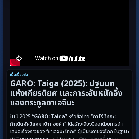
เนื้อเรื่องย่อ
GARO: Taiga (2025): ปฐมบท
แห่งเกียรติยศ และภาระอันหนักอึ้ง
ของตระกูลซาเอจิมะ
ในปี 2025
“GARO: Taiga”
หรือชื่อไทย
“กาโร่ ไทกะ:
กำเนิดอัศวินหมาป่าทองคำ”
ได้สร้างเสียงฮือฮาด้วยการนำ
เสนอเรื่องราวของ “ซาเอจิมะ ไทกะ” ผู้เป็นบิดาของโกกิ ในฐานะ
นักวิจารณ์ภาพยนตร์อาวุโส ผมขอจำกัดความภาคนี้ว่าเป็น