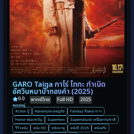
GARO Taiga กาโร่ ไทกะ กำเนิด
อัศวินหมาป่าทองคำ (2025)
0.0
พากย์ไทย
Full HD
2025
หมวดหมู่
Action บู๊
Adventure ผจญภัย
Fantasy จินตนาการ
Horror สยองขวัญ
Superhero
Supernatural เหนือธรรมชาติ
รีวิวหนัง
หนัง HD
หนังน่าดู
หนังปี 2025
หนังฝรั่ง