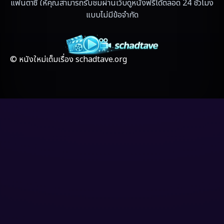
แฟนตาซี ให้คุณสามารถรับชมผ่านเว็บดูหนังฟรีได้ตลอด 24 ชั่วโมง
Fiction
(17)
แบบไม่มีข้อจำกัด
Film
(59)
Gothic
(4)
© หนังใหม่เต็มเรื่อง schadtave.org
Grief
(8)
HBO GO
(7)
HBO Max
(3)
Healing
(17)
Heist
(6)
Historical
(2)
History ประวัติศาสตร์
(20)