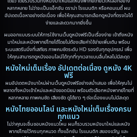
เดียว โดยรวบรวมทั้งหนังมาใหม่และหนังพากย์ไทยไว้ให้เลือกอย่าง
Documentary สารคดี
(19)
หลากหลาย ไม่ว่าจะเป็นแอ็กชัน ดราม่า โรแมนติก หรือคอมเมดี้ ผม
อัปเดตเนื้อหาอย่างต่อเนื่อง เพื่อให้คุณสามารถเลือกดูหนังที่ตรงใจได้
Drama ดราม่า
(10)
ง่ายและสะดวกมากยิ่งขึ้น
Drama ดราม่า
(348)
ผมออกแบบระบบให้การใช้งานเว็บดูหนังฟรีเป็นเรื่องง่าย เข้าถึงหนัง
มาใหม่และหนังพากย์ไทยได้โดยไม่ต้องเสียค่าใช้จ่ายเพิ่มเติม พร้อม
Dystopian
(13)
ระบบสตรีมมิ่งที่เสถียร ภาพคมชัดระดับ HD รองรับทุกอุปกรณ์ เพื่อ
ให้คุณสามารถดูหนังออนไลน์ได้ทุกที่ทุกเวลาแบบลื่นไหลไม่มีสะดุด
Emotional
(59)
หนังใหม่เต็มเรื่อง อัปเดตต่อเนื่อง ดูหนัง 4K
Erotic
(6)
ฟรี
ผมอัปเดตหนังมาใหม่ผ่านเว็บดูหนังฟรีอย่างสม่ำเสมอ เพื่อให้คุณไม่
Family ครอบครัว
(94)
พลาดทั้งหนังเข้าใหม่และหนังยอดนิยม พร้อมตัวเลือกหนังพากย์ไทยที่
หลากหลาย ภาพคมชัด เสียงชัด ดูได้ยาว ๆ ต่อเนื่องแบบไม่มีสะดุด
Fantasy จินตนาการ
(89)
หนังไทยออนไลน์ และหนังใหม่เต็มเรื่องครบ
ทุกแนว
Fantasy จินตนาการ
(5)
ไม่ว่าคุณจะชื่นชอบหนังแนวไหน ผมก็รวบรวมหนังมาใหม่และหนัง
Fantasy แฟนตาซี
(4)
พากย์ไทยไว้ครบทุกหมวด ทั้งแอ็กชัน โรแมนติก สยองขวัญ และ