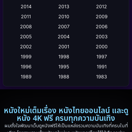
2014
2013
2012
Coming-of-age ชีวิตวัยรุ่น
(21)
2011
2010
2009
Crime อาชญากรรม
(111)
2008
2007
2006
2005
2004
2003
Crime อาชญากรรม
(2)
2002
2001
2000
Cult Film
(4)
1999
1998
1997
Culture
1996
1995
1991
(9)
1989
1988
1983
Dance เต้น
(6)
1982
1971
1962
Detective สืบสวน
(20)
1953
Disaster
(13)
หนังใหม่เต็มเรื่อง หนังไทยออนไลน์ และดู
หนัง 4K ฟรี ครบทุกความบันเทิง
Disney+
(5)
ผมตั้งใจพัฒนาเว็บดูหนังฟรีให้เป็นแหล่งรวมความบันเทิงที่ครบในที่