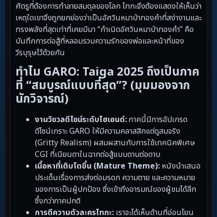
ศัตรูที่ต้องการทำลายสมดุลของโลก ไทกะจึงต้องแสดงให้เห็นว่า
เหตุใดเขาจึงถูกยกย่องว่าเป็นอัศวินหมาป่าทองคำที่สง่างามและ
ทรงพลังที่สุดเท่าที่เคยมีมา “กำเนิดอัศวินหมาป่าทองคำ” คือ
บันทึกการต่อสู้ที่หลอมรวมความรักของพ่อและหน้าที่ของ
วีรบุรุษไว้ด้วยกัน
ทำไม GARO: Taiga 2025 ถึงเป็นภาค
ที่ “สมบูรณ์แบบที่สุด”? (มุมมองจาก
นักวิจารณ์)
งานวิชวลดีไซน์ระดับไฮเอนด์:
ภาคนี้มีการอัปเกรด
ดีไซน์เกราะ GARO ให้มีความคลาสสิกแต่ดูสมจริง
(Gritty Realism) ผสมผสานกับการใช้เทคนิคพิเศษ
CGI ที่เนียนตาในฉากต่อสู้แบบดาบต่อดาบ
เนื้อหาที่เติบโตขึ้น (Mature Theme):
หนังนำเสนอ
ประเด็นเรื่องการส่งต่อมรดก ความตาย และความหมาย
ของการเป็นผู้ปกป้อง ซึ่งเข้าถึงอารมณ์ของผู้ชมได้ลึก
ซึ้งกว่าภาคปกติ
การตีความตัวละครไทกะ:
เราจะได้เห็นด้านที่อ่อนโยน