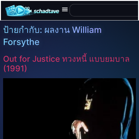
ป้ายกำกับ:
ผลงาน William
Forsythe
Out for Justice ทวงหนี้ แบบยมบาล
(1991)