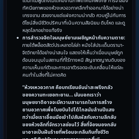
เด่นที่ไม่พูดถึงไม่ได้คืองานภาพเทคนิคพิเศษ การจำลอง
ทัศนียภาพของห้วงเหวอวกาศลึกทำออกมาได้อย่างน่า
เกรงขาม สวยงามแต่แฝงความน่ากลัว ควบคู่ไปกับการ
ดีไซน์สิ่งมีชีวิตปริศนาที่เน้นความสัจนิยม ดิบโหด และดู
หลุดโลกอย่างแท้จริง
การสำรวจจิตใจมนุษย์ยามเผชิญหน้ากับความตาย:
ภายใต้พล็อตสัตว์ประหลาดไล่ล่า หนังใส่ประเด็นดรามา-
จิตวิทยาได้อย่างน่าสนใจ แสดงให้เห็นว่าเมื่อมนุษย์ถูก
ต้อนจนมุมในสถานที่ที่ไร้ทางหนี สัญชาตญาณดิบของ
ความเห็นแก่ตัวและการเอาตัวรอดจะขับเคลื่อนให้แต่ละ
คนทำในสิ่งที่ไม่คาดคิด
“ห้วงเหวอวกาศ คือบทเรียนอันน่าสะพรึงกลัว
ของความทะเยอทะยาน… มันบอกเราว่า
มนุษยชาติอาจจะมีความสามารถในการสร้าง
ยานอวกาศเพื่อโบยบินไปได้ไกลนับล้านปีแสง
ทว่าเมื่อเราเอื้อมมือเข้าไปสัมผัสกับความลึกลับ
ของห้วงลึกที่จักรวาลซ่อนไว้ สิ่งที่จ้องมองกลับ
มาอาจเป็นฝันร้ายที่พร้อมจะกลืนกินทั้งชีวิต