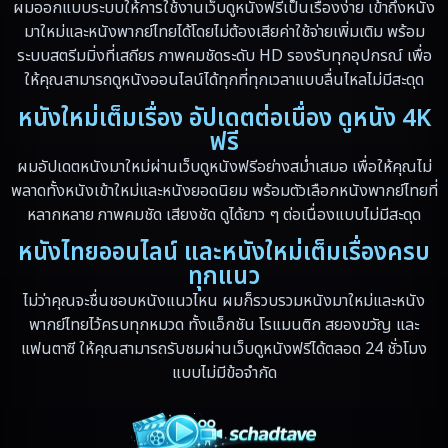
ผมออกแบบระบบให้การใช้งานเว็บดูหนังฟรีเป็นเรื่องง่าย เข้าถึงหนัง
มาใหม่และหนังพากย์ไทยได้โดยไม่ต้องเสียค่าใช้จ่ายเพิ่มเติม พร้อม
Dystopian
(13)
ระบบสตรีมมิ่งที่เสถียร ภาพคมชัดระดับ HD รองรับทุกอุปกรณ์ เพื่อ
ให้คุณสามารถดูหนังออนไลน์ได้ทุกที่ทุกเวลาแบบลื่นไหลไม่มีสะดุด
Emotional
(59)
หนังใหม่เต็มเรื่อง อัปเดตต่อเนื่อง ดูหนัง 4K
Erotic
(6)
ฟรี
ผมอัปเดตหนังมาใหม่ผ่านเว็บดูหนังฟรีอย่างสม่ำเสมอ เพื่อให้คุณไม่
Family ครอบครัว
(94)
พลาดทั้งหนังเข้าใหม่และหนังยอดนิยม พร้อมตัวเลือกหนังพากย์ไทยที่
หลากหลาย ภาพคมชัด เสียงชัด ดูได้ยาว ๆ ต่อเนื่องแบบไม่มีสะดุด
Fantasy จินตนาการ
(89)
หนังไทยออนไลน์ และหนังใหม่เต็มเรื่องครบ
ทุกแนว
Fantasy จินตนาการ
(5)
ไม่ว่าคุณจะชื่นชอบหนังแนวไหน ผมก็รวบรวมหนังมาใหม่และหนัง
Fantasy แฟนตาซี
(4)
พากย์ไทยไว้ครบทุกหมวด ทั้งแอ็กชัน โรแมนติก สยองขวัญ และ
แฟนตาซี ให้คุณสามารถรับชมผ่านเว็บดูหนังฟรีได้ตลอด 24 ชั่วโมง
Fiction
(17)
แบบไม่มีข้อจำกัด
Film
(59)