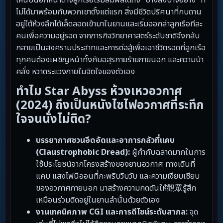
ไม่ได้มาพร้อมกับพวกเขาตั้งแต่แรก สิ่งมีชีวิตปริศนาที่กบดาน
อยู่ใต้ห้วงลึกได้เล็ดลอดเข้ามาในยานและเริ่มออกล่าลูกเรือทีละ
คนเพื่อความอยู่รอด จากภารกิจวิทยาศาสตร์ระดับชาติจึงกลับ
กลายเป็นสงครามประสาทและการต่อสู้เพื่อเอาชีวิตรอดที่ลูกเรือ
ทุกคนต้องเผชิญหน้าทั้งกับอสุรกายร้ายภายนอก และความบ้า
คลั่ง หวาดระแวงภายในจิตใจของตัวเอง
ทำไม Star Abyss ห้วงเหวอวกาศ
(2024) ถึงเป็นหนังไซไฟอวกาศที่ระทึก
ใจจนนั่งไม่ติด?
บรรยากาศชวนอึดอัดและอาการกลัวที่แคบ
(Claustrophobic Dread):
ผู้กำกับฉลาดมากในการ
ใช้ประโยชน์จากโครงสร้างของยานอวกาศ ทางเดินที่
แคบ แสงไฟนีออนที่กะพริบวิบวับ และความเงียบเชียบ
ของอวกาศภายนอก มาสร้างความกดดันให้觀眾รู้สึก
เหมือนร่วมติดอยู่ในยานลำนั้นด้วยตัวเอง
งานเทคนิคภาพ CGI และการดีไซน์ระดับสากล:
จุด