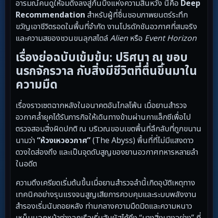
อารมณ์คนดูให้จมดิ่งลงสู่ก้นบึ้งแห่งความสิ้นหวัง นี่คือ
Deep
Recommendation
สำหรับผู้ที่ชื่นชอบภาพยนตร์ระทึก
ขวัญเอาชีวิตรอดในพื้นที่จำกัด งานโปรดักชันอวกาศที่สมจริง
และความสยองชวนขนลุกสไตล์
Alien
หรือ
Event Horizon
เรื่องย่อฉบับเข้มข้น: ปริศนา ณ ขอบ
นรกจักรวาล กับสิ่งมีชีวิตที่ตื่นขึ้นมาใน
ความมืด
เรื่องราวเซตฉากหลังในอนาคตอันไกลโพ้น เมื่อยานสำรวจ
อวกาศล้ำยุคได้รับภารกิจให้เดินทางข้ามผ่านกาแล็กซีเพื่อไป
ตรวจสอบสิ่งผิดปกติ ณ บริเวณขอบเขตพื้นที่ลึกลับที่ถูกขนาน
นามว่า
“ห้วงเหวอวกาศ”
(The Abyss) พื้นที่ที่ไม่มีแสงดาว
ดวงใดส่องถึง และเป็นจุดดับสูญของยานอวกาศทหารหลายลำ
ในอดีต
ความตึงเครียดเริ่มต้นขึ้นเมื่อยานสำรวจลำนี้เกิดอุบัติเหตุทาง
เทคนิคอย่างรุนแรงจนสูญเสียการควบคุมและระบบพลังงาน
สำรองเริ่มนับถอยหลัง ท่ามกลางความมืดมิดและความหนาว
เหน็บนอกหน้าต่างลูกเรือเริ่มสัมผัสได้ถึง “บางสิ่งบางอย่าง” ที่