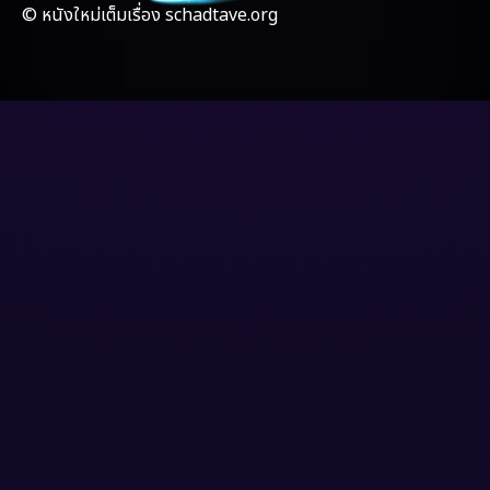
Gothic
(4)
© หนังใหม่เต็มเรื่อง schadtave.org
Grief
(8)
HBO GO
(7)
HBO Max
(3)
Healing
(17)
Heist
(6)
Historical
(2)
History ประวัติศาสตร์
(20)
Holiday
(2)
Horror สยองขวัญ
(4)