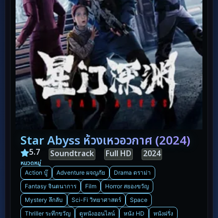
Star Abyss ห้วงเหวอวกาศ (2024)
5.7
Soundtrack
Full HD
2024
หมวดหมู่
Action บู๊
Adventure ผจญภัย
Drama ดราม่า
Fantasy จินตนาการ
Film
Horror สยองขวัญ
Mystery ลึกลับ
Sci-Fi วิทยาศาสตร์
Space
Thriller ระทึกขวัญ
ดูหนังออนไลน์
หนัง HD
หนังฝรั่ง