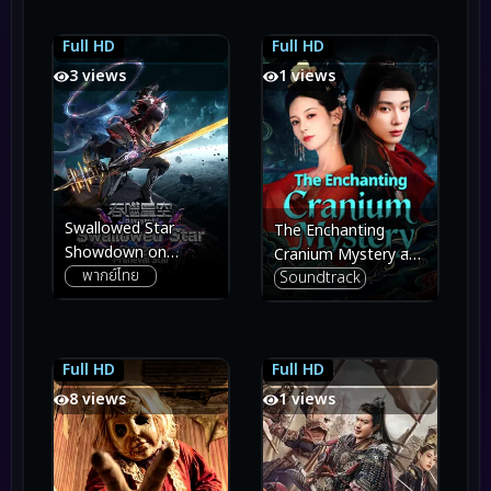
Full HD
Full HD
3.1
3.1
6.8
6.8
3 views
1 views
Swallowed Star
The Enchanting
Showdown on
Cranium Mystery สาว
พากย์ไทย
Primeval Star มหาศึก
Soundtrack
งามในบันทึกเรื่อง
ล้างพิภพ ตอน ศึกชี้ชะตา
ประหลาด (2026)
แห่งดาวบุพกาล (2026)
Full HD
Full HD
6.1
6.1
5.5
5.5
8 views
1 views