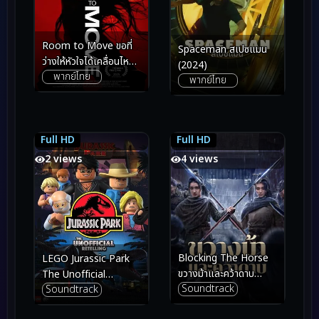
Room to Move ขอที่
Spaceman สเปซแมน
ว่างให้หัวใจได้เคลื่อนไหว
(2024)
พากย์ไทย
(2025)
พากย์ไทย
Full HD
Full HD
6.9
6.9
4.6
4.6
2 views
4 views
Blocking The Horse
LEGO Jurassic Park
ขวางม้าและคว้าดาบ
The Unofficial
Soundtrack
(2024)
Soundtrack
Retelling (2023)