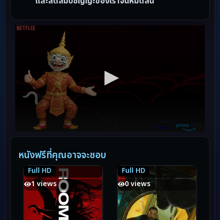
และสติสัมปชัญญะของเราจนหมดสิ้น”
หนังฟรีที่คุณอาจจะชอบ
Full HD
Full HD
7.1
7.1
6.7
6.7
1 views
0 views