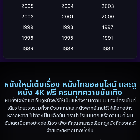
2005
2004
2003
Crime อาชญากรรม
(111)
2002
2001
2000
Cult Film
(4)
1999
1998
1997
Culture
1996
1995
1991
(9)
1989
1988
1983
Dance เต้น
(6)
1982
1971
1962
Detective สืบสวน
(20)
1953
Disaster
(13)
หนังใหม่เต็มเรื่อง หนังไทยออนไลน์ และดู
หนัง 4K ฟรี ครบทุกความบันเทิง
Disney+
(5)
ผมตั้งใจพัฒนาเว็บดูหนังฟรีให้เป็นแหล่งรวมความบันเทิงที่ครบในที่
เดียว โดยรวบรวมทั้งหนังมาใหม่และหนังพากย์ไทยไว้ให้เลือกอย่าง
Documentary สารคดี
(19)
หลากหลาย ไม่ว่าจะเป็นแอ็กชัน ดราม่า โรแมนติก หรือคอมเมดี้ ผม
อัปเดตเนื้อหาอย่างต่อเนื่อง เพื่อให้คุณสามารถเลือกดูหนังที่ตรงใจได้
Drama ดราม่า
(348)
ง่ายและสะดวกมากยิ่งขึ้น
Drama ดราม่า
(10)