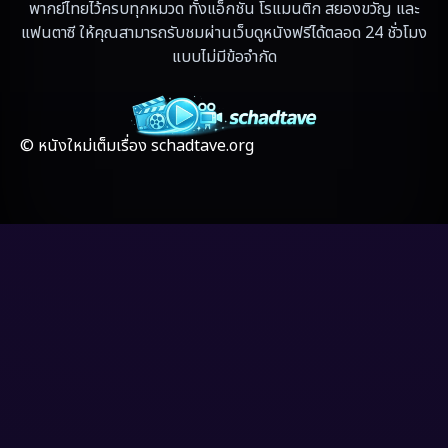
Fantasy แฟนตาซี
(4)
พากย์ไทยไว้ครบทุกหมวด ทั้งแอ็กชัน โรแมนติก สยองขวัญ และ
แฟนตาซี ให้คุณสามารถรับชมผ่านเว็บดูหนังฟรีได้ตลอด 24 ชั่วโมง
Fiction
(17)
แบบไม่มีข้อจำกัด
Film
(59)
Gothic
(4)
© หนังใหม่เต็มเรื่อง schadtave.org
Grief
(8)
HBO GO
(7)
HBO Max
(3)
Healing
(17)
Heist
(6)
Historical
(2)