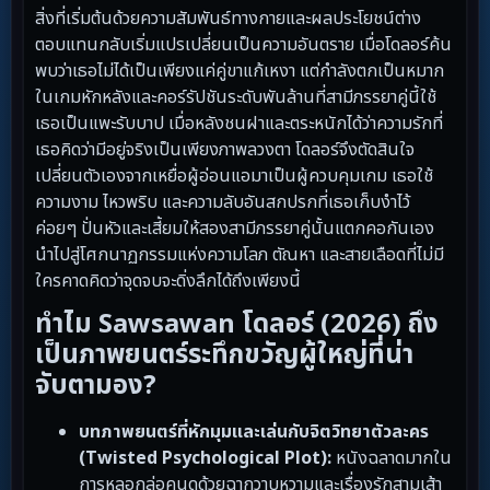
สิ่งที่เริ่มต้นด้วยความสัมพันธ์ทางกายและผลประโยชน์ต่าง
ตอบแทนกลับเริ่มแปรเปลี่ยนเป็นความอันตราย เมื่อโดลอร์ค้น
พบว่าเธอไม่ได้เป็นเพียงแค่คู่ขาแก้เหงา แต่กำลังตกเป็นหมาก
ในเกมหักหลังและคอร์รัปชันระดับพันล้านที่สามีภรรยาคู่นี้ใช้
เธอเป็นแพะรับบาป เมื่อหลังชนฝาและตระหนักได้ว่าความรักที่
เธอคิดว่ามีอยู่จริงเป็นเพียงภาพลวงตา โดลอร์จึงตัดสินใจ
เปลี่ยนตัวเองจากเหยื่อผู้อ่อนแอมาเป็นผู้ควบคุมเกม เธอใช้
ความงาม ไหวพริบ และความลับอันสกปรกที่เธอเก็บงำไว้
ค่อยๆ ปั่นหัวและเสี้ยมให้สองสามีภรรยาคู่นั้นแตกคอกันเอง
นำไปสู่โศกนาฏกรรมแห่งความโลภ ตัณหา และสายเลือดที่ไม่มี
ใครคาดคิดว่าจุดจบจะดิ่งลึกได้ถึงเพียงนี้
ทำไม Sawsawan โดลอร์ (2026) ถึง
เป็นภาพยนตร์ระทึกขวัญผู้ใหญ่ที่น่า
จับตามอง?
บทภาพยนตร์ที่หักมุมและเล่นกับจิตวิทยาตัวละคร
(Twisted Psychological Plot):
หนังฉลาดมากใน
การหลอกล่อคนดูด้วยฉากวาบหวามและเรื่องรักสามเส้า