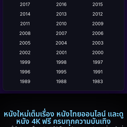
2017
2016
2015
Comedy ตลก
(4)
2014
2013
2012
Coming-of-age ชีวิตวัยรุ่น
(21)
2011
2010
2009
Crime อาชญากรรม
(111)
2008
2007
2006
2005
2004
2003
Crime อาชญากรรม
(2)
2002
2001
2000
Cult Film
(4)
1999
1998
1997
Culture
1996
1995
1991
(9)
1989
1988
1983
Dance เต้น
(6)
1982
1971
1962
Detective สืบสวน
(20)
1953
Disaster
(13)
หนังใหม่เต็มเรื่อง หนังไทยออนไลน์ และดู
หนัง 4K ฟรี ครบทุกความบันเทิง
Disney+
(5)