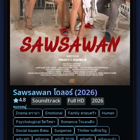
Sawsawan โดลอร์ (2026)
4.8
Soundtrack
Full HD
2026
หมวดหมู่
Drama ดราม่า
Emotional
Family ครอบครัว
Human
Psychological จิตวิทยา
Romance โรแมนติก
Social Issues สังคม
Suspense
Thriller ระทึกขวัญ
หนัง HD
หนังน่าดู
หนังปี 2026
หนังฝรั่ง
หนังแนะนำ