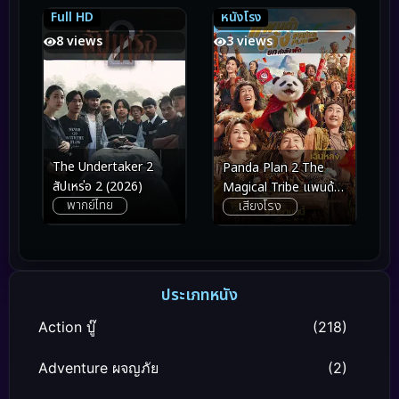
ออฟ นิมฟ์ เซอร์ซี (2026)
Full HD
หนังโรง
7.2
7.2
3.7
3.7
8 views
3 views
The Undertaker 2
Panda Plan 2 The
สัปเหร่อ 2 (2026)
Magical Tribe แพนด้า
พากย์ไทย
เสียงโรง
เด้งยกกำลังฟัด (2026)
ประเภทหนัง
Action บู๊
(218)
Adventure ผจญภัย
(2)