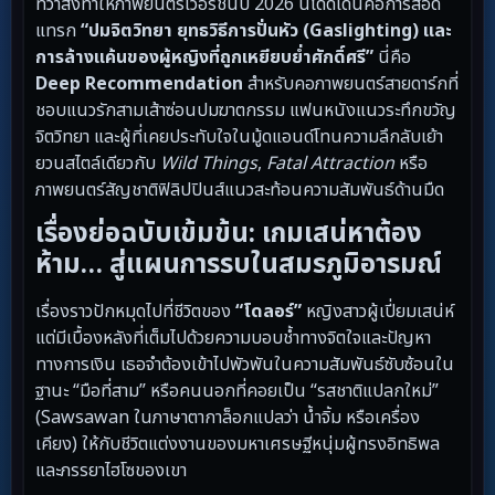
ทว่าสิ่งทำให้ภาพยนตร์เวอร์ชันปี 2026 นี้โดดเด่นคือการสอด
แทรก
“ปมจิตวิทยา ยุทธวิธีการปั่นหัว (Gaslighting) และ
การล้างแค้นของผู้หญิงที่ถูกเหยียบย่ำศักดิ์ศรี”
นี่คือ
Deep Recommendation
สำหรับคอภาพยนตร์สายดาร์กที่
ชอบแนวรักสามเส้าซ่อนปมฆาตกรรม แฟนหนังแนวระทึกขวัญ
จิตวิทยา และผู้ที่เคยประทับใจในมู้ดแอนด์โทนความลึกลับเย้า
ยวนสไตล์เดียวกับ
Wild Things
,
Fatal Attraction
หรือ
ภาพยนตร์สัญชาติฟิลิปปินส์แนวสะท้อนความสัมพันธ์ด้านมืด
เรื่องย่อฉบับเข้มข้น: เกมเสน่หาต้อง
ห้าม… สู่แผนการรบในสมรภูมิอารมณ์
เรื่องราวปักหมุดไปที่ชีวิตของ
“โดลอร์”
หญิงสาวผู้เปี่ยมเสน่ห์
แต่มีเบื้องหลังที่เต็มไปด้วยความบอบช้ำทางจิตใจและปัญหา
ทางการเงิน เธอจำต้องเข้าไปพัวพันในความสัมพันธ์ซับซ้อนใน
ฐานะ “มือที่สาม” หรือคนนอกที่คอยเป็น “รสชาติแปลกใหม่”
(Sawsawan ในภาษาตากาล็อกแปลว่า น้ำจิ้ม หรือเครื่อง
เคียง) ให้กับชีวิตแต่งงานของมหาเศรษฐีหนุ่มผู้ทรงอิทธิพล
และภรรยาไฮโซของเขา