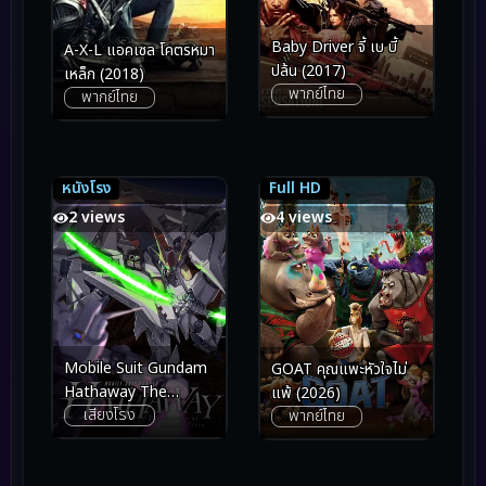
Baby Driver จี้ เบ บี้
A-X-L แอคเซล โคตรหมา
ปล้น (2017)
เหล็ก (2018)
พากย์ไทย
พากย์ไทย
หนังโรง
Full HD
5.7
5.7
7.9
7.9
2 views
4 views
Mobile Suit Gundam
GOAT คุณแพะหัวใจไม่
Hathaway The
แพ้ (2026)
เสียงโรง
Sorcery of Nymph
พากย์ไทย
Circe โมบิลสูท กันดั้ม ฮา
ธาเวย์ เดอะ ซอร์เซอรี