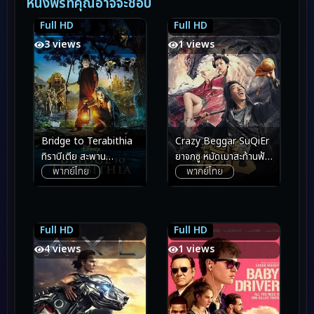
หนังฟรีที่คุณอาจจะชอบ
Full HD
Full HD
6.4
6.4
7.6
7.6
3 views
1 views
Crazy Beggar SuQiEr
Bridge to Terabithia
ยาจกซู หมัดเมาสะท้านฟ้า
ทิราบีเตีย สะพาน
พากย์ไทย
พากย์ไทย
(2020)
มหัศจรรย์ (2007)
Full HD
Full HD
6.3
6.3
8.0
8.0
4 views
1 views