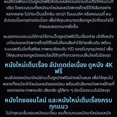
ผมตั้งใจพัฒนาเว็บดูหนังฟรีให้เป็นแหล่งรวมความบันเทิงที่ครบในที่
เดียว โดยรวบรวมทั้งหนังมาใหม่และหนังพากย์ไทยไว้ให้เลือกอย่าง
Documentary สารคดี
(19)
หลากหลาย ไม่ว่าจะเป็นแอ็กชัน ดราม่า โรแมนติก หรือคอมเมดี้ ผม
อัปเดตเนื้อหาอย่างต่อเนื่อง เพื่อให้คุณสามารถเลือกดูหนังที่ตรงใจได้
Drama ดราม่า
(348)
ง่ายและสะดวกมากยิ่งขึ้น
Drama ดราม่า
(10)
ผมออกแบบระบบให้การใช้งานเว็บดูหนังฟรีเป็นเรื่องง่าย เข้าถึงหนัง
มาใหม่และหนังพากย์ไทยได้โดยไม่ต้องเสียค่าใช้จ่ายเพิ่มเติม พร้อม
Dystopian
(13)
ระบบสตรีมมิ่งที่เสถียร ภาพคมชัดระดับ HD รองรับทุกอุปกรณ์ เพื่อ
ให้คุณสามารถดูหนังออนไลน์ได้ทุกที่ทุกเวลาแบบลื่นไหลไม่มีสะดุด
Emotional
(59)
หนังใหม่เต็มเรื่อง อัปเดตต่อเนื่อง ดูหนัง 4K
Erotic
(6)
ฟรี
ผมอัปเดตหนังมาใหม่ผ่านเว็บดูหนังฟรีอย่างสม่ำเสมอ เพื่อให้คุณไม่
Family ครอบครัว
(94)
พลาดทั้งหนังเข้าใหม่และหนังยอดนิยม พร้อมตัวเลือกหนังพากย์ไทยที่
หลากหลาย ภาพคมชัด เสียงชัด ดูได้ยาว ๆ ต่อเนื่องแบบไม่มีสะดุด
Fantasy จินตนาการ
(5)
หนังไทยออนไลน์ และหนังใหม่เต็มเรื่องครบ
ทุกแนว
Fantasy จินตนาการ
(89)
ไม่ว่าคุณจะชื่นชอบหนังแนวไหน ผมก็รวบรวมหนังมาใหม่และหนัง