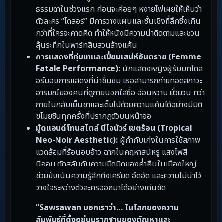
ธรรมดาในช่วงแรก ก่อนจะค่อยๆ หงายไพ่เผยให้เห็นว่า
ตัวละคร “โดลอร์” มีการวางแผนและชั้นเชิงที่ลึกซึ้งเกิน
กว่าที่ใครจะคาดคิด ทำให้หนังมีความน่าติดตามและชวน
ลุ้นระทึกในพาร์ทสืบสวนล้างแค้น
การแสดงที่ทุ่มเทและเปี่ยมเสน่ห์อันตราย (Femme
Fatale Performance):
นักแสดงหญิงผู้รับบทโดล
อร์มอบการแสดงที่น่าชื่นชม เธอสามารถถ่ายทอดสภาวะ
อารมณ์ของคนที่ดูภายนอกใสซื่อ อ่อนหวาน ยั่วยวน ทว่า
ภายในกลับเย็นชาและเต็มไปด้วยความแค้นได้อย่างมีมิติ
ขโมยซีนทุกครั้งที่ปรากฏตัวบนหน้าจอ
มู้ดแอนด์โทนสไตล์ นีโอนัวร์ เขตร้อน (Tropical
Neo-Noir Aesthetic):
ผู้กำกับเก่งในการใช้สภาพ
แวดล้อมที่ร้อนอบอ้าว ฉากในคฤหาสน์หรู แสงไฟสี
นีออน ตัดสลับกับความมืดมิดของค่ำคืนในเมืองใหญ่
ช่วยขับเน้นความรู้สึกตึงเครียด อึดอัด และความไม่น่าไว้
วางใจระหว่างตัวละครออกมาได้อย่างเด่นชัด
“Sawsawan บอกเราว่า… ในโลกของความ
สัมพันธ์ที่ตั้งอยู่บนรากฐานของตัณหาและ