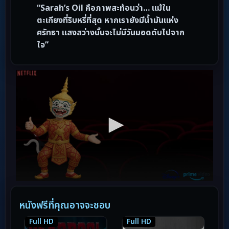
“Sarah’s Oil คือภาพสะท้อนว่า… แม้ใน
ตะเกียงที่ริบหรี่ที่สุด หากเรายังมีน้ำมันแห่ง
ศรัทธา แสงสว่างนั้นจะไม่มีวันมอดดับไปจาก
ใจ”
หนังฟรีที่คุณอาจจะชอบ
Full HD
Full HD
8.7
8.7
7.0
7.0