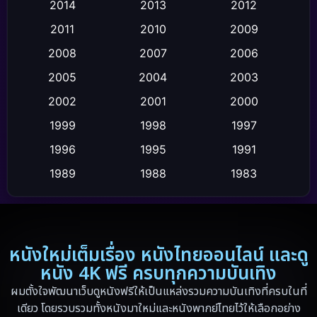
2014
2013
2012
Coming-of-age ชีวิตวัยรุ่น
(21)
2011
2010
2009
Crime อาชญากรรม
(111)
2008
2007
2006
2005
2004
2003
Crime อาชญากรรม
(2)
2002
2001
2000
Cult Film
(4)
1999
1998
1997
Culture
1996
1995
1991
(9)
1989
1988
1983
Dance เต้น
(6)
1982
1971
1962
Detective สืบสวน
(20)
1953
Disaster
(13)
หนังใหม่เต็มเรื่อง หนังไทยออนไลน์ และดู
หนัง 4K ฟรี ครบทุกความบันเทิง
Disney+
(5)
ผมตั้งใจพัฒนาเว็บดูหนังฟรีให้เป็นแหล่งรวมความบันเทิงที่ครบในที่
เดียว โดยรวบรวมทั้งหนังมาใหม่และหนังพากย์ไทยไว้ให้เลือกอย่าง
Documentary สารคดี
(19)