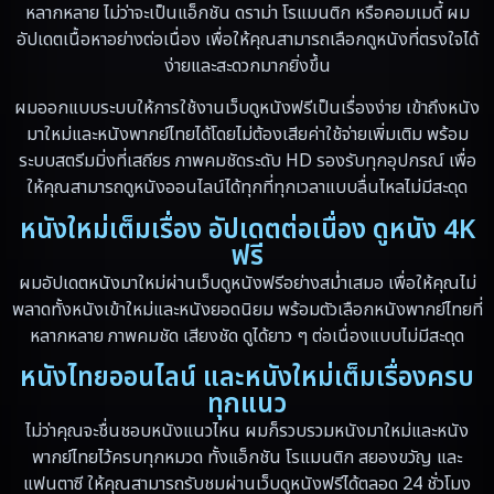
หลากหลาย ไม่ว่าจะเป็นแอ็กชัน ดราม่า โรแมนติก หรือคอมเมดี้ ผม
อัปเดตเนื้อหาอย่างต่อเนื่อง เพื่อให้คุณสามารถเลือกดูหนังที่ตรงใจได้
Drama ดราม่า
(10)
ง่ายและสะดวกมากยิ่งขึ้น
Drama ดราม่า
(348)
ผมออกแบบระบบให้การใช้งานเว็บดูหนังฟรีเป็นเรื่องง่าย เข้าถึงหนัง
มาใหม่และหนังพากย์ไทยได้โดยไม่ต้องเสียค่าใช้จ่ายเพิ่มเติม พร้อม
Dystopian
(13)
ระบบสตรีมมิ่งที่เสถียร ภาพคมชัดระดับ HD รองรับทุกอุปกรณ์ เพื่อ
ให้คุณสามารถดูหนังออนไลน์ได้ทุกที่ทุกเวลาแบบลื่นไหลไม่มีสะดุด
Emotional
(59)
หนังใหม่เต็มเรื่อง อัปเดตต่อเนื่อง ดูหนัง 4K
Erotic
(6)
ฟรี
ผมอัปเดตหนังมาใหม่ผ่านเว็บดูหนังฟรีอย่างสม่ำเสมอ เพื่อให้คุณไม่
Family ครอบครัว
(94)
พลาดทั้งหนังเข้าใหม่และหนังยอดนิยม พร้อมตัวเลือกหนังพากย์ไทยที่
หลากหลาย ภาพคมชัด เสียงชัด ดูได้ยาว ๆ ต่อเนื่องแบบไม่มีสะดุด
Fantasy จินตนาการ
(89)
หนังไทยออนไลน์ และหนังใหม่เต็มเรื่องครบ
ทุกแนว
Fantasy จินตนาการ
(5)
ไม่ว่าคุณจะชื่นชอบหนังแนวไหน ผมก็รวบรวมหนังมาใหม่และหนัง
Fantasy แฟนตาซี
(4)
พากย์ไทยไว้ครบทุกหมวด ทั้งแอ็กชัน โรแมนติก สยองขวัญ และ
แฟนตาซี ให้คุณสามารถรับชมผ่านเว็บดูหนังฟรีได้ตลอด 24 ชั่วโมง