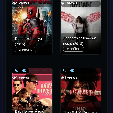
1 views
3 views
Peppermint นางฟ้าห่า
Deadpool เดดพูล
กระสุน (2018)
(2016)
พากย์ไทย
พากย์ไทย
Full HD
Full HD
8.0
8.0
6.6
6.6
1 views
1 views
Baby Driver จี้ เบ บี้
They Will Kill You พวก