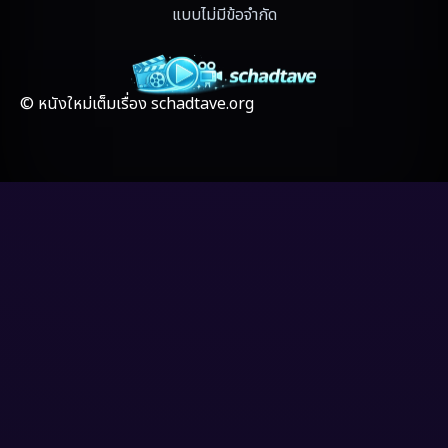
Fiction
(17)
แบบไม่มีข้อจำกัด
Film
(59)
Gothic
(4)
© หนังใหม่เต็มเรื่อง schadtave.org
Grief
(8)
HBO GO
(7)
HBO Max
(3)
Healing
(17)
Heist
(6)
Historical
(2)
History ประวัติศาสตร์
(20)