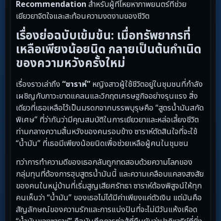
Recommendation
สำหรับผู้ที่โหยหาภาพยนตร์ที่ช่วย
เยียวยาจิตใจและสะท้อนความงดงามของชีวิต
เรื่องย่อฉบับเข้มข้น: เมื่อทรัพยากรที่
เหลือเพียงน้อยนิด กลายเป็นต้นกำเนิด
ของความหวังครั้งใหม่
เรื่องราวเล่าถึง
“ซาราห์”
หญิงสาวผู้ใช้ชีวิตอยู่ในชุมชนที่กำลัง
เผชิญกับภาวะขาดแคลนและวิกฤตเศรษฐกิจอย่างรุนแรง สิ่ง
เดียวที่เธอเหลือไว้เป็นมรดกจากบรรพบุรุษคือ “สูตรน้ำมันสกัด
พิเศษ” ที่ว่ากันว่ามีคุณสมบัติในการเยียวยาและหล่อเลี้ยงชีวิต
ท่ามกลางความสิ้นหวังของคนรอบข้าง ซาราห์ตัดสินใจที่จะใช้
“น้ำมัน” ที่เธอมีเพียงน้อยนิดเพื่อช่วยเหลือผู้คนในชุมชน
ทว่าการทำความดีของเธอกลับถูกทดสอบด้วยความโลภของ
กลุ่มทุนที่ต้องการฮุบสูตรน้ำมันนี้ และความเคลือบแคลงสงสัย
ของคนในหมู่บ้านที่เริ่มสูญเสียศรัทธา ซาราห์ต้องพิสูจน์ให้ทุก
คนเห็นว่า “น้ำมัน” ของเธอไม่ได้มีค่าเพียงแค่ตัวเงิน แต่มันคือ
สัญลักษณ์ของความรักและการแบ่งปันที่จะไม่มีวันแห้งเหือด