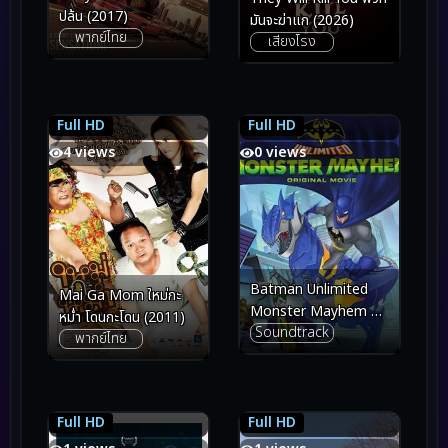
ปล้น (2017)
มันจะฆ่าแก (2026)
พากย์ไทย
เสียงโรง
Full HD
Full HD
5.7
5.7
5.6
5.6
4 views
0 views
Batman Unlimited
Mai Ga Mom ใหม่กะ
Monster Mayhem แบ
หม่ำ โดนกะโดน (2011)
Soundtrack
ทแมน ถล่มจอมวายร้าย
พากย์ไทย
(2015)
Full HD
Full HD
6.0
6.0
6.4
6.4