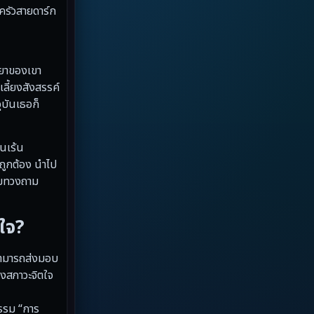
Dystopian
(13)
ครัวสายดาร์ก
Emotional
(59)
รรยาของเขา
Erotic
(6)
ลี้ยงสังสรรค์
ุบันเธอก็
Family ครอบครัว
(94)
Fantasy จินตนาการ
(89)
นเร้น
ถูกต้อง นำไป
Fantasy จินตนาการ
(5)
ิ่มทวงถาม
Fantasy แฟนตาซี
(4)
ใจ?
Fiction
(17)
่สามารถส่งมอบ
Film
(59)
ึงสภาวะจิตใจ
Gothic
(4)
รรม “การ