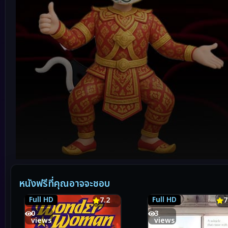
Volume
90%
หนังฟรีที่คุณอาจจะชอบ
Full HD
Full HD
7.2
7.2
7.8
7
0
3
views
views