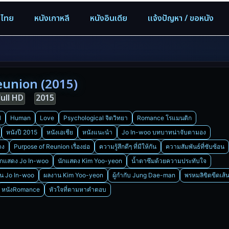
งไทย
หนังเกาหลี
หนังอินเดีย
แจ้งปัญหา / ขอหนัง
eunion (2015)
Full HD
2015
l
Human
Love
Psychological จิตวิทยา
Romance โรแมนติก
หนังปี 2015
หนังเอเชีย
หนังแนะนำ
Jo In-woo บทบาทน่าจับตามอง
ดง
Purpose of Reunion เรื่องย่อ
ความรู้สึกดีๆ ที่มีให้กัน
ความสัมพันธ์ที่ซับซ้อน
ักแสดง Jo In-woo
นักแสดง Kim Yoo-yeon
น้ำตาซึมด้วยความประทับใจ
น Jo In-woo
ผลงาน Kim Yoo-yeon
ผู้กำกับ Jung Dae-man
พรหมลิขิตขีดเส้
หนังRomance
หัวใจที่ตามหาคำตอบ