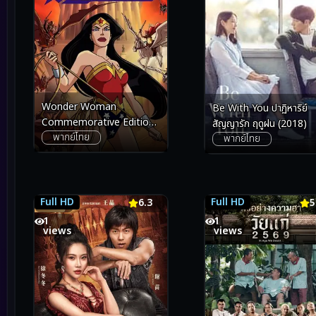
Wonder Woman
Be With You ปาฏิหาริย์
Commemorative Edition
สัญญารัก ฤดูฝน (2018)
พากย์ไทย
วันเดอร์ วูแมน ฉบับย้อนรำลึก
พากย์ไทย
สาวน้อยมหัศจรรย์ (2009)
Full HD
Full HD
6.3
6.3
5.7
5
1
1
views
views