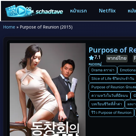
หน้าแรก
Netflix
หนั
Home
»
Purpose of Reunion (2015)
Purpose of R
7.1
พากย์ไทย
หมวดหมู่
Drama ดราม่า
Emotiona
Slice of Life ชีวิตประจำวัน
Purpose of Reunion นักแส
ความหวังในวันที่มืดมน
น
บทเรียนชีวิตที่ล้ำค่า
ผลงา
รีวิว Purpose of Reunion