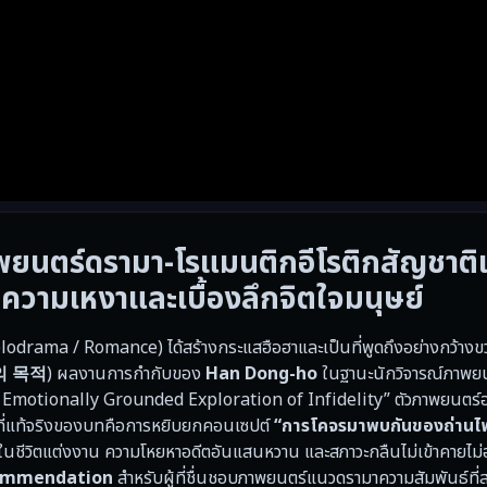
ยนตร์ดรามา-โรแมนติกอีโรติกสัญชาติเ
ความเหงาและเบื้องลึกจิตใจมนุษย์
drama / Romance) ได้สร้างกระแสฮือฮาและเป็นที่พูดถึงอย่างกว้างขวา
의 목적
) ผลงานการกำกับของ
Han Dong-ho
ในฐานะนักวิจารณ์ภาพยน
and Emotionally Grounded Exploration of Infidelity” ตัวภาพยนตร์
ดที่แท้จริงของบทคือการหยิบยกคอนเซปต์
“การโคจรมาพบกันของถ่านไฟ
นชีวิตแต่งงาน ความโหยหาอดีตอันแสนหวาน และสภาวะกลืนไม่เข้าคายไม่อ
ommendation
สำหรับผู้ที่ชื่นชอบภาพยนตร์แนวดรามาความสัมพันธ์ที่ส