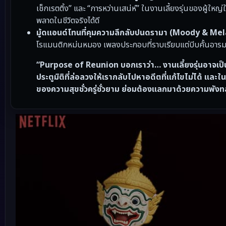
เช็กเรตติ้ง” และ “การหว่านเสน่ห์” ในงานเลี้ยงรุ่นของผู้ให
พลาดในชีวิตจริงได้ดี
มู้ดแอนด์โทนที่คุมความลึกลับปนดรามา (Moody & Mel
โรแมนติกหม่นหมอง เพลงประกอบที่ราบเรียบแต่บีบคั้นอารมณ์
“Purpose of Reunion บอกเราว่า… งานเลี้ยงรุ่นอาจเป็นส
ประตูมิติที่ล่อลวงให้เรากลับไปหาอดีตที่แก้ไขไม่ได้ และใ
ของความสุขชั่วครู่ชั่วยาม ย่อมต้องแลกมาด้วยความพังทลาย