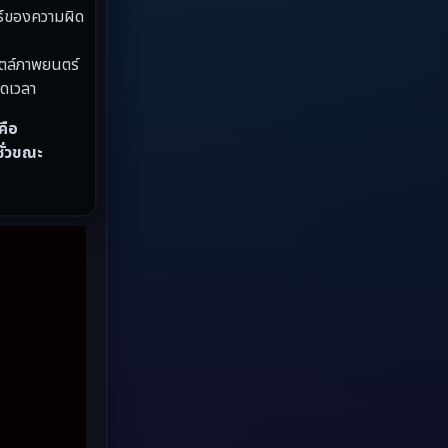
พธ์ของความผิด
Grief
(8)
ไตล์ภาพยนตร์
HBO GO
(7)
อดเวลา
HBO Max
(3)
คือ
ชั่วขณะ
Healing
(17)
Heist
(6)
Historical
(2)
History ประวัติศาสตร์
(20)
Holiday
(2)
Horror สยองขวัญ
(4)
Horror สยองขวัญ
(89)