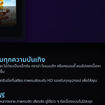
Netflix
(43)
walk
Parody
(3)
Period ย้อนยุค
(41)
Political การเมือง
(10)
Political การเมือง
(17)
รบทุกความบันเทิง
Prime Video
(24)
 ไม่ว่าจะเป็นแอ็กชัน ดราม่า โรแมนติก หรือคอมเมดี้ ผมอัปเดตเนื้อหา
Psychological จิตวิทยา
(186)
ขึ้น
Revenge
(36)
ตรีมมิ่งที่เสถียร ภาพคมชัดระดับ HD รองรับทุกอุปกรณ์ เพื่อให้คุณ
Road Trip
(3)
รี
Romance โรแมนติก
(165)
หลากหลาย ภาพคมชัด เสียงชัด ดูได้ยาว ๆ ต่อเนื่องแบบไม่มีสะดุด