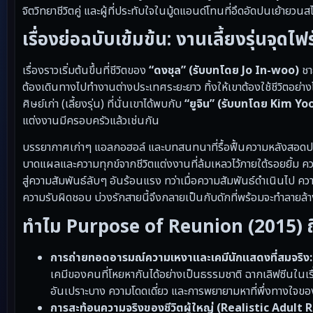
จิตวิทยาชีวิตคู่ และผู้ที่ประทับใจในมู้ดแอนด์โทนที่อึดอัดปนเย้ายวนส
เรื่องย่อฉบับเข้มข้น: งานเลี้ยงรุ่นจุด
เรื่องราวเริ่มต้นขึ้นที่ชีวิตของ
“ดงชุล” (รับบทโดย Jo In-woo)
ชาย
ต้องเดินทางไปทำงานต่างประเทศระยะยาว ทิ้งให้เขาต้องใช้ชีวิตอย่าง
ศิษย์เก่า (เลี้ยงรุ่น) ที่นั่นเขาได้พบกับ
“ยูจิน” (รับบทโดย Kim Y
แต่งงานมีครอบครัวแล้วเช่นกัน
บรรยากาศเก่าๆ แอลกอฮอล์ และบทสนทนาที่รื้อฟื้นความหลังสอดประส
บาดแผลและความทุกข์จากชีวิตแต่งงานที่ล้มเหลวไว้ภายใต้รอยยิ้ม ค
สู่ความสัมพันธ์ลับๆ อันร้อนแรง ทว่าเมื่อความสัมพันธ์ดำเนินไป คว
ความรับผิดชอบ บ่วงรักสายนี้จึงกลายเป็นกับดักที่พร้อมจะทำลายล
ทำไม Purpose of Reunion (2015) ถึ
การถ่ายทอดอารมณ์ความเหงาและเคมีนักแสดงที่สมจริง:
เคมีของคนที่โหยหากันได้อย่างเป็นธรรมชาติ ฉากเลิฟซีนในเรื่อ
อันเปราะบาง ความโดดเดี่ยว และการพยายามหาที่พึ่งทางใจขอ
การสะท้อนความจริงของชีวิตผู้ใหญ่ (Realistic Adult 