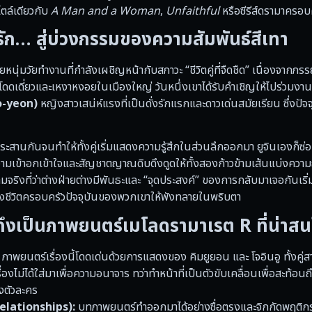
ไตล์เดียวกับ
A Man and a Woman
,
Unfaithful
หรือซีรีส์ดรามาครอบ
ไฟรัก… สู่บ่วงกรรมของความสัมพันธ์สีเทา
หนุ่มวัยทำงานที่กำลังเผชิญหน้ากับสภาวะ “ชีวิตคู่ที่จืดชืด” เนื่องจากภ
โดดเดี่ยวและเหงาหงอยในเมืองใหญ่ วันหนึ่งเขาได้รับคำเชิญให้ไปร่วมงานเ
oo-yeon)
หญิงสาวเสน่ห์แรงที่เป็นดั่งรักแรกและดาวเด่นสมัยเรียน ซึ่งปัจจ
านกันจนทำให้ทั้งคู่เริ่มแสดงความรู้สึกในส่วนลึกออกมา ยูจินเองก็ซ่อ
วามเข้าอกเข้าใจและสัญชาตญาณดิบดึงดูดให้ทั้งสองก้าวข้ามเส้นแบ่งความ
ามจริงที่ว่าต่างฝ่ายต่างมีพันธะและ “จุดประสงค์” ของการกลับมาเจอกันเร
้างชีวิตครอบครัวปัจจุบันของพวกเขาให้พังทลายในพริบตา
งเป็นภาพยนตร์เมโลดรามาเรต R ที่น่าสน
ภาพยนตร์เรื่องนี้โดดเด่นด้วยการแสดงของ คิมยูยอน และ โจอินอู ทั้งคู
งไม่ได้ใส่มาเพื่อความอนาจาร ทว่าทำหน้าที่เป็นตัวขับเคลื่อนเพื่อสะท้อนถ
งตัวละคร
Relationships):
บทภาพยนตร์ทำออกมาได้อย่างซื่อตรงและจิกกัดพฤติก