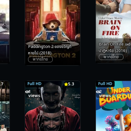
Brain On Fire เผชิญหน้า ท้า
Paddington 2 ของขวัญที่
ปาฏิหาริย์ (2016)
หายไป (2018)
พากย์ไทย
พากย์ไทย
Full HD
Full HD
.7
5.3
5.3
7.8
1
2
views
views