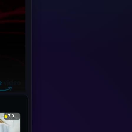
Human
(49)
Inspirational แรงบันดาลใจ
(70)
Investigation
(34)
iQIYI
(19)
Kids
(17)
LGBTQ
(5)
Love
(26)
Martial
(6)
7.0
Martial Arts
(32)