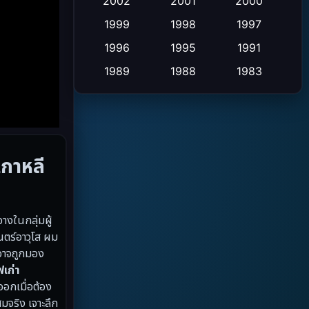
Crime อาชญากรรม
2002
2001
2000
(2)
1999
1998
1997
Cult Film
(4)
1996
1995
1991
Culture
(9)
1989
1988
1983
1982
1971
1962
Dance เต้น
(6)
1953
Detective สืบสวน
(20)
กาหลี
Disaster
(13)
Disney+
(5)
งในกลุ่มผู้
Documentary สารคดี
(19)
ตร์อาวุโส ผม
อาจถูกมอง
Drama ดราม่า
(10)
เก่า
อกเมื่อต้อง
Drama ดราม่า
(348)
มจริง เจาะลึก