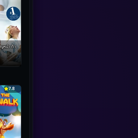
marvel
(1)
Melodrama
(5)
Military
(8)
MONOMAX
(2)
Monster
(27)
Movie Collection
(3)
Musical เพลง
(20)
7.8
Mystery ลึกลับ
(2)
Mystery ลึกลับ
(119)
nature
(4)