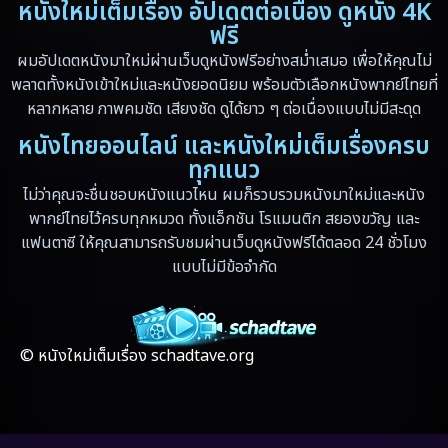
หนังใหม่เต็มเรื่อง อัปเดตต่อเนื่อง ดูหนัง 4K
Erotic
(6)
ฟรี
ผมอัปเดตหนังมาใหม่ผ่านเว็บดูหนังฟรีอย่างสม่ำเสมอ เพื่อให้คุณไม่
Family ครอบครัว
(94)
พลาดทั้งหนังเข้าใหม่และหนังยอดนิยม พร้อมตัวเลือกหนังพากย์ไทยที่
หลากหลาย ภาพคมชัด เสียงชัด ดูได้ยาว ๆ ต่อเนื่องแบบไม่มีสะดุด
Fantasy จินตนาการ
(89)
หนังไทยออนไลน์ และหนังใหม่เต็มเรื่องครบ
ทุกแนว
Fantasy จินตนาการ
(5)
ไม่ว่าคุณจะชื่นชอบหนังแนวไหน ผมก็รวบรวมหนังมาใหม่และหนัง
Fantasy แฟนตาซี
(4)
พากย์ไทยไว้ครบทุกหมวด ทั้งแอ็กชัน โรแมนติก สยองขวัญ และ
แฟนตาซี ให้คุณสามารถรับชมผ่านเว็บดูหนังฟรีได้ตลอด 24 ชั่วโมง
Fiction
(17)
แบบไม่มีข้อจำกัด
Film
(59)
Gothic
(4)
© หนังใหม่เต็มเรื่อง schadtave.org
Grief
(8)
HBO GO
(7)