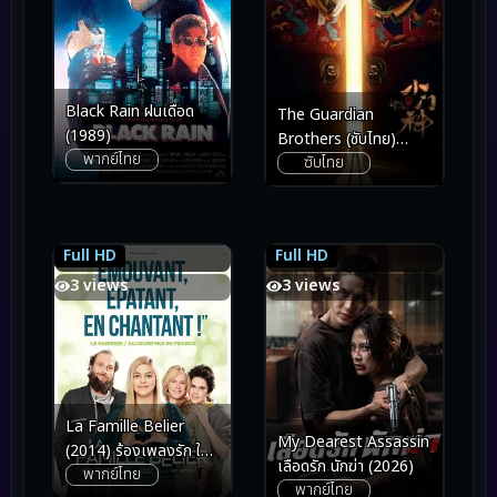
Black Rain ฝนเดือด
The Guardian
(1989)
Brothers (ซับไทย)
พากย์ไทย
ซับไทย
(2016)
Full HD
Full HD
6.9
6.9
7.1
7.1
3 views
3 views
La Famille Belier
My Dearest Assassin
(2014) ร้องเพลงรัก ให้
เลือดรัก นักฆ่า (2026)
พากย์ไทย
ก้องโลก
พากย์ไทย