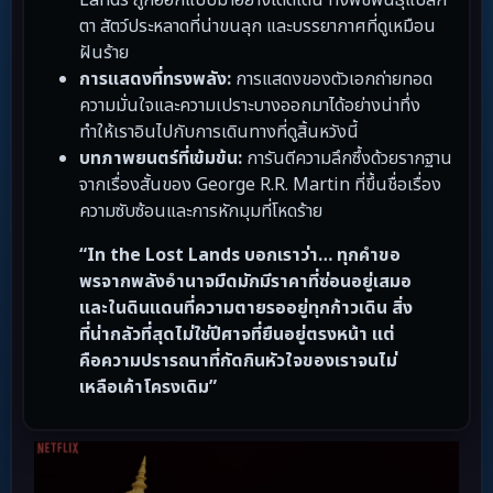
Lands ถูกออกแบบมาอย่างโดดเด่น ทั้งพืชพันธุ์แปลก
ตา สัตว์ประหลาดที่น่าขนลุก และบรรยากาศที่ดูเหมือน
ฝันร้าย
การแสดงที่ทรงพลัง:
การแสดงของตัวเอกถ่ายทอด
ความมั่นใจและความเปราะบางออกมาได้อย่างน่าทึ่ง
ทำให้เราอินไปกับการเดินทางที่ดูสิ้นหวังนี้
บทภาพยนตร์ที่เข้มข้น:
การันตีความลึกซึ้งด้วยรากฐาน
จากเรื่องสั้นของ George R.R. Martin ที่ขึ้นชื่อเรื่อง
ความซับซ้อนและการหักมุมที่โหดร้าย
“In the Lost Lands บอกเราว่า… ทุกคำขอ
พรจากพลังอำนาจมืดมักมีราคาที่ซ่อนอยู่เสมอ
และในดินแดนที่ความตายรออยู่ทุกก้าวเดิน สิ่ง
ที่น่ากลัวที่สุดไม่ใช่ปีศาจที่ยืนอยู่ตรงหน้า แต่
คือความปรารถนาที่กัดกินหัวใจของเราจนไม่
เหลือเค้าโครงเดิม”