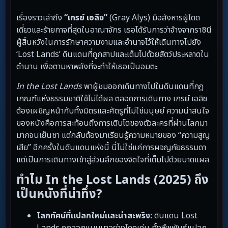
เรื่องราวเล่าถึง
“เกรย์ เอลิซ”
(Gray Alys) มือสังหารผู้โดด
เดี่ยวและร้ายกาจที่สุดในอาณาจักร เธอได้รับการว่าจ้างจากราชินี
ผู้สิ้นหวังในการรักษาความงามและอำนาจไว้ให้เดินทางไปยัง
‘Lost Lands’ ดินแดนที่ถูกสาปและเต็มไปด้วยสัตว์ประหลาดใน
ตำนาน เพื่อตามหาพลังที่จะทำให้เธอเป็นอมตะ
In the Lost Lands
พาผู้ชมออกเดินทางไปในดินแดนที่กฎ
เกณฑ์แห่งธรรมชาติใช้ไม่ได้ผล ตลอดการเดินทาง เกรย์ เอลิซ
ต้องเผชิญหน้ากับทั้งมิตรและศัตรูที่ไม่ใช่มนุษย์ ความน่าสนใจ
ของหนังคือการสะท้อนถึงการเติบโตของตัวละครที่ผ่านโลกมา
มากจนเย็นชา แต่กลับต้องมาเรียนรู้ความหมายของ “ความสูญ
เสีย” อีกครั้งในดินแดนแห่งนี้ นี่ไม่ใช่แค่การผจญภัยธรรมดา
แต่เป็นการเดินทางเข้าสู่ส่วนลึกของจิตใจที่เต็มไปด้วยบาดแผล
ทำไม In the Lost Lands (2025) ถึง
เป็นหนังที่น่าทึ่ง?
โลกทัศน์ที่แปลกใหม่และน่าสะพรึง:
ดินแดน Lost