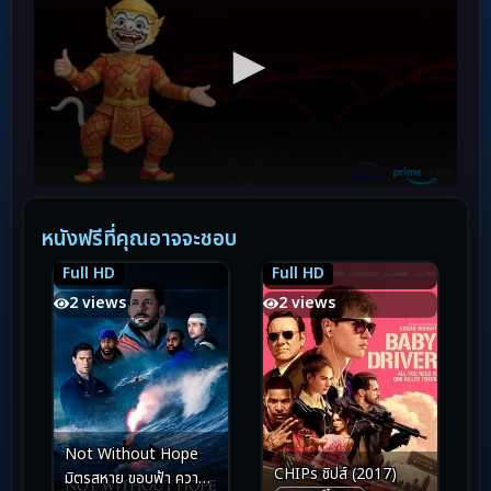
หนังฟรีที่คุณอาจจะชอบ
Full HD
Full HD
5.4
5.4
7.0
7.0
2 views
2 views
Not Without Hope
CHIPs ชิปส์ (2017)
มิตรสหาย ขอบฟ้า ความ