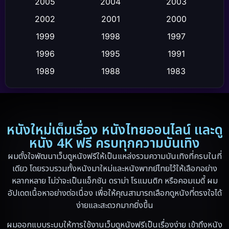
2005
2004
2003
Crime อาชญากรรม
(2)
2002
2001
2000
Cult Film
(4)
1999
1998
1997
Culture
1996
1995
1991
(9)
1989
1988
1983
Dance เต้น
(6)
1982
1971
1962
Detective สืบสวน
(20)
1953
Disaster
(13)
หนังใหม่เต็มเรื่อง หนังไทยออนไลน์ และดู
หนัง 4K ฟรี ครบทุกความบันเทิง
Disney+
(5)
ผมตั้งใจพัฒนาเว็บดูหนังฟรีให้เป็นแหล่งรวมความบันเทิงที่ครบในที่
เดียว โดยรวบรวมทั้งหนังมาใหม่และหนังพากย์ไทยไว้ให้เลือกอย่าง
Documentary สารคดี
(19)
หลากหลาย ไม่ว่าจะเป็นแอ็กชัน ดราม่า โรแมนติก หรือคอมเมดี้ ผม
อัปเดตเนื้อหาอย่างต่อเนื่อง เพื่อให้คุณสามารถเลือกดูหนังที่ตรงใจได้
Drama ดราม่า
(10)
ง่ายและสะดวกมากยิ่งขึ้น
Drama ดราม่า
(348)
ผมออกแบบระบบให้การใช้งานเว็บดูหนังฟรีเป็นเรื่องง่าย เข้าถึงหนัง