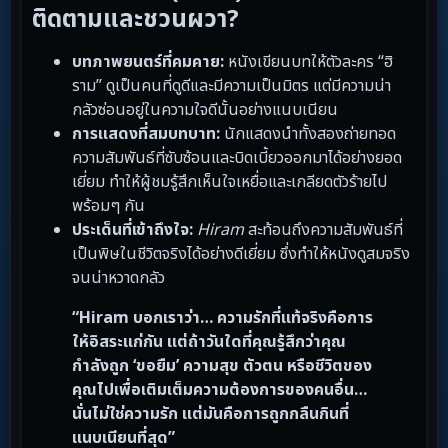
ติดตามและชวนผวา?
บทภาพยนตร์ที่คมคาย:
หนังเขียนบทให้ตัวละคร “ฮิ
ราม” ดูเป็นคนที่ดูดีและมีความเป็นมิตร แต่มีความน่า
กลัวซ่อนอยู่ในความใจดีนั้นอย่างแนบเนียน
การแสดงที่สมบทบาท:
นักแสดงนำทั้งสองถ่ายทอด
ความสัมพันธ์ที่ซับซ้อนและบิดเบี้ยวออกมาได้อย่างยอด
เยี่ยม ทำให้ผู้ชมรู้สึกเห็นใจเหยื่อและเกลียดตัวร้ายไป
พร้อมๆ กัน
ประเด็นที่เข้าถึงใจ:
Hiram
สะท้อนถึงความสัมพันธ์ที่
เป็นพิษในชีวิตจริงได้อย่างดีเยี่ยม ซึ่งทำให้หนังดูสมจริง
จนน่าหวาดกลัว
“Hiram บอกเราว่า… ความรักที่แท้จริงคือการ
ให้อิสระแก่กัน แต่ถ้าวันใดที่คุณรู้สึกว่าคุณ
กำลังถูก ‘ขอยืม’ ความสุข ตัวตน หรือชีวิตของ
คุณไปเพื่อเติมเต็มความต้องการของคนอื่น…
นั่นไม่ใช่ความรัก แต่มันคือการถูกกลืนกินที่
แนบเนียนที่สุด”