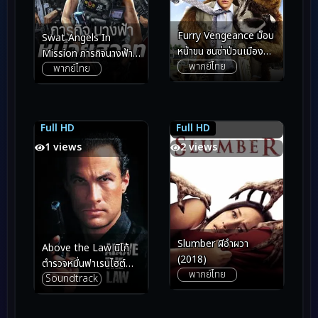
Furry Vengeance ม็อบ
Swat Angels In
หน้าขน ซนซ่าป่วนเมือง
Mission ภารกิจนางฟ้า
พากย์ไทย
(2010)
พากย์ไทย
หน่วยสวาท (2026)
Full HD
Full HD
6.5
6.5
5.4
5.4
1 views
2 views
Slumber ผีอำผวา
Above the Law นิโก้
(2018)
ตำรวจหมื่นฟาเรนไฮต์
พากย์ไทย
Soundtrack
(1988)