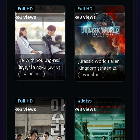
Full HD
Full HD
7.8
7.8
6.5
6.5
3 views
3 views
Be With You ปาฏิหาริย์
Jurassic World Fallen
สัญญารัก ฤดูฝน (2018)
Kingdom จูราสสิค เวิลด์
พากย์ไทย
พากย์ไทย
อาณาจักรล่มสลาย
(2018)
Full HD
หนังโรง
8.2
8.2
3.8
3.8
3 views
3 views