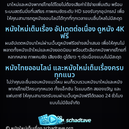
มาใหม่และหนังพากย์ไทยได้โดยไม่ต้องเสียค่าใช้จ่ายเพิ่มเติม พร้อม
Dystopian
(13)
ระบบสตรีมมิ่งที่เสถียร ภาพคมชัดระดับ HD รองรับทุกอุปกรณ์ เพื่อ
ให้คุณสามารถดูหนังออนไลน์ได้ทุกที่ทุกเวลาแบบลื่นไหลไม่มีสะดุด
Emotional
(59)
หนังใหม่เต็มเรื่อง อัปเดตต่อเนื่อง ดูหนัง 4K
Erotic
(6)
ฟรี
ผมอัปเดตหนังมาใหม่ผ่านเว็บดูหนังฟรีอย่างสม่ำเสมอ เพื่อให้คุณไม่
Family ครอบครัว
(94)
พลาดทั้งหนังเข้าใหม่และหนังยอดนิยม พร้อมตัวเลือกหนังพากย์ไทยที่
หลากหลาย ภาพคมชัด เสียงชัด ดูได้ยาว ๆ ต่อเนื่องแบบไม่มีสะดุด
Fantasy จินตนาการ
(89)
หนังไทยออนไลน์ และหนังใหม่เต็มเรื่องครบ
ทุกแนว
Fantasy จินตนาการ
(5)
ไม่ว่าคุณจะชื่นชอบหนังแนวไหน ผมก็รวบรวมหนังมาใหม่และหนัง
Fantasy แฟนตาซี
(4)
พากย์ไทยไว้ครบทุกหมวด ทั้งแอ็กชัน โรแมนติก สยองขวัญ และ
แฟนตาซี ให้คุณสามารถรับชมผ่านเว็บดูหนังฟรีได้ตลอด 24 ชั่วโมง
Fiction
(17)
แบบไม่มีข้อจำกัด
Film
(59)
Gothic
(4)
© หนังใหม่เต็มเรื่อง schadtave.org