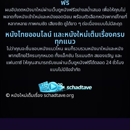
Erotic
(6)
ฟรี
ผมอัปเดตหนังมาใหม่ผ่านเว็บดูหนังฟรีอย่างสม่ำเสมอ เพื่อให้คุณไม่
Family ครอบครัว
(94)
พลาดทั้งหนังเข้าใหม่และหนังยอดนิยม พร้อมตัวเลือกหนังพากย์ไทยที่
หลากหลาย ภาพคมชัด เสียงชัด ดูได้ยาว ๆ ต่อเนื่องแบบไม่มีสะดุด
Fantasy จินตนาการ
(89)
หนังไทยออนไลน์ และหนังใหม่เต็มเรื่องครบ
ทุกแนว
Fantasy จินตนาการ
(5)
ไม่ว่าคุณจะชื่นชอบหนังแนวไหน ผมก็รวบรวมหนังมาใหม่และหนัง
Fantasy แฟนตาซี
(4)
พากย์ไทยไว้ครบทุกหมวด ทั้งแอ็กชัน โรแมนติก สยองขวัญ และ
แฟนตาซี ให้คุณสามารถรับชมผ่านเว็บดูหนังฟรีได้ตลอด 24 ชั่วโมง
Fiction
(17)
แบบไม่มีข้อจำกัด
Film
(59)
Gothic
(4)
© หนังใหม่เต็มเรื่อง schadtave.org
Grief
(8)
HBO GO
(7)