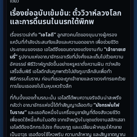
เดียว
เรื่องย่อฉบับเข้มข้น: ตั๋ววิวาห์ลวงโลก
และการดิ้นรนในนรกใต้พิภพ
เรื่องราวเล่าถึง
“เอโลดี”
ลูกสาวคนโตของขุนนางผู้ครอง
แคว้นที่กำลังประสบภัยแล้งและความอดอยาก เพื่อช่วยชีวิต
ประชาชนของเธอ เอโลดีจึงยอมตกลงแต่งงานกับ
“เจ้าชายเฮ
นรี่”
รูปงามแห่งอาณาจักรเอาเรียที่มั่งคั่งและเต็มไปด้วยความ
อัศจรรย์ พิธีวิวาห์ถูกจัดขึ้นอย่างหรูหราดั่งความฝัน ทว่าหลัง
เสร็จสิ้นพิธี เอโลดีกลับถูกพาตัวไปยังภูเขาลึกลับเพื่อทำ
พิธีกรรมโบราณ ก่อนที่เธอจะถูกเจ้าชายและราชวงศ์ทรยศด้วย
การโยนเธอลงไปในหุบเหวร้าวลึก
ที่ก้นบึ้งของถ้ำมรณะนั้น เอโลดีได้พบความจริงอันน่าสะพรึง
กลัวว่า อาณาจักรแห่งนี้ได้ทำสัญญาเลือดกับ
“มังกรพ่นไฟ
โบราณ”
และเธอคือหนึ่งในเครื่องบูชายัญที่ต้องสังเวยชีวิต
เพื่อชดใช้หนี้แค้นในอดีต จากเจ้าหญิงในชุดแต่งงานสลักเสลา
เอโลดีต้องฉีกกระโปรง ทิ้งมงกุฎ และเปลี่ยนผ้าคลุมให้กลาย
เป็นอาวุธ เธอต้องใช้ไหวพริบ ความกล้าหาญ และสัญชาตญาณ