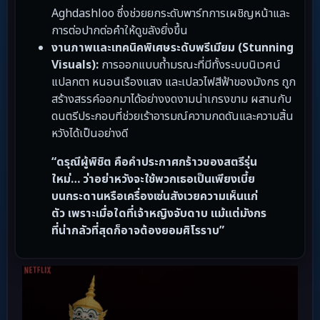
Aghdashloo ซึ่งช่วยยกระดับพาร์ทการเผชิญหน้าและ
การต่อปากต่อคำให้ดูขลังยิ่งขึ้น
งานภาพและเทคนิคพิเศษระดับพรีเมียม (Stunning
Visuals):
การออกแบบถ้ำมรณะที่มีทั้งระบบนิเวศน์
แปลกตา หนอนเรืองแสง และเปลวไฟสีฟ้าของมังกร ถูก
สร้างสรรค์ออกมาได้อย่างงดงามน่าเกรงขาม ผสานกับ
ดนตรีประกอบที่ช่วยเร้าอารมณ์ความกดดันและความสิ้น
หวังได้เป็นอย่างดี
“ดรุณีผู้พิชิต คือคำประกาศกร้าวของสตรีรุ่น
ใหม่… ว่าอย่าหวังจะใช้พวกเธอเป็นเพียงเบี้ย
บนกระดานหรือเครื่องเซ่นสังเวยความเห็นแก่
ตัว เพราะเมื่อใดที่เจ้าหญิงจับดาบ แม้แต่มังกร
ที่น่ากลัวที่สุดก็อาจต้องยอมศิโรราบ”