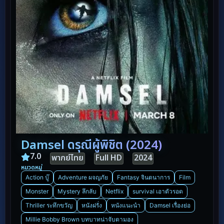
Damsel ดรุณีผู้พิชิต (2024)
7.0
พากย์ไทย
Full HD
2024
หมวดหมู่
Action บู๊
Adventure ผจญภัย
Fantasy จินตนาการ
Film
Monster
Mystery ลึกลับ
Netflix
survival เอาตัวรอด
Thriller ระทึกขวัญ
หนังฝรั่ง
หนังแนะนำ
Damsel เรื่องย่อ
Millie Bobby Brown บทบาทน่าจับตามอง