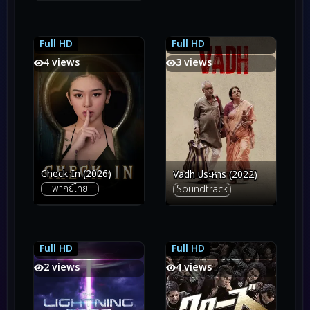
Full HD
Full HD
6.1
6.1
6.2
6.2
4 views
3 views
Check-In (2026)
Vadh ประหาร (2022)
พากย์ไทย
Soundtrack
Full HD
Full HD
6.5
6.5
6.5
6.5
2 views
4 views