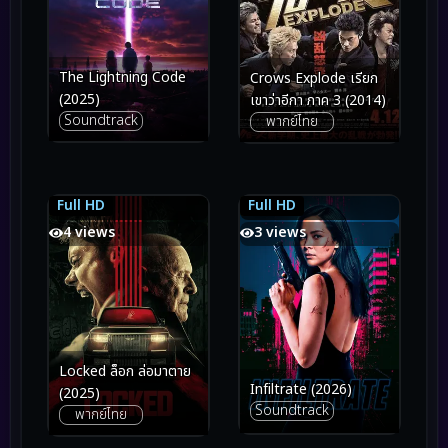
The Lightning Code
Crows Explode เรียก
(2025)
เขาว่าอีกา ภาค 3 (2014)
Soundtrack
พากย์ไทย
Full HD
Full HD
6.1
6.1
7.1
7.1
4 views
3 views
Locked ล็อก ล่อมาตาย
Infiltrate (2026)
(2025)
Soundtrack
พากย์ไทย