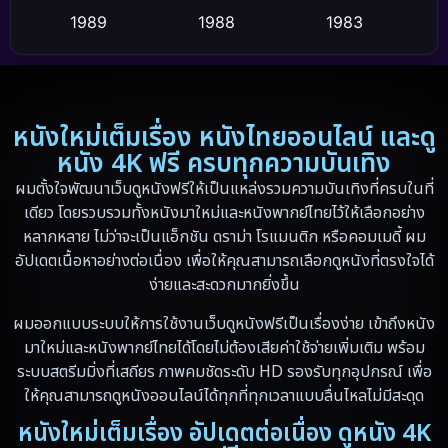
1989
1988
1983
Dance เต้น
(6)
1982
1971
1962
Detective สืบสวน
(20)
1953
Disaster
(13)
หนังใหม่เต็มเรื่อง หนังไทยออนไลน์ และดู
หนัง 4K ฟรี ครบทุกความบันเทิง
Disney+
(5)
ผมตั้งใจพัฒนาเว็บดูหนังฟรีให้เป็นแหล่งรวมความบันเทิงที่ครบในที่
เดียว โดยรวบรวมทั้งหนังมาใหม่และหนังพากย์ไทยไว้ให้เลือกอย่าง
Documentary สารคดี
(19)
หลากหลาย ไม่ว่าจะเป็นแอ็กชัน ดราม่า โรแมนติก หรือคอมเมดี้ ผม
อัปเดตเนื้อหาอย่างต่อเนื่อง เพื่อให้คุณสามารถเลือกดูหนังที่ตรงใจได้
Drama ดราม่า
(10)
ง่ายและสะดวกมากยิ่งขึ้น
Drama ดราม่า
(348)
ผมออกแบบระบบให้การใช้งานเว็บดูหนังฟรีเป็นเรื่องง่าย เข้าถึงหนัง
มาใหม่และหนังพากย์ไทยได้โดยไม่ต้องเสียค่าใช้จ่ายเพิ่มเติม พร้อม
Dystopian
(13)
ระบบสตรีมมิ่งที่เสถียร ภาพคมชัดระดับ HD รองรับทุกอุปกรณ์ เพื่อ
ให้คุณสามารถดูหนังออนไลน์ได้ทุกที่ทุกเวลาแบบลื่นไหลไม่มีสะดุด
Emotional
(59)
หนังใหม่เต็มเรื่อง อัปเดตต่อเนื่อง ดูหนัง 4K