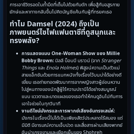
การเอาชีวิตรอดในถ้ำมืดที่เต็มไปด้วยกับดัก เพื่อสู้กับอสูรกาย
ยักษ์และหาทางกลับขึ้นไปคิดบัญชีแค้นกับผู้ที่ทรยศเธอ
ทำไม Damsel (2024) ถึงเป็น
ภาพยนตร์ไซไฟแฟนตาซีที่ดูสนุกและ
ทรงพลัง?
การแสดงแบบ One-Woman Show ของ Millie
Bobby Brown:
มิลลี บ็อบบี บราวน์ (จาก
Stranger
Things
และ
Enola Holmes
) พิสูจน์ความเป็นตัวแม่
สายแอ็กชันด้วยการแบกหนังทั้งเรื่องไว้บนบ่าได้อย่างดี
เยี่ยม เธอถ่ายทอดพัฒนาการจากหญิงสาวผู้อ่อนหวาน
ไปสู่หนทางของนักสู้ผู้ไร้ความปรานีได้อย่างสมบูรณ์
แบบ แววตาและบาดแผลของเธอทำให้คนดูอินไปกับการ
เอาใจช่วยในทุกวินาที
งานดีไซน์มังกรและการพากย์เสียงอันทรงเสน่ห์:
มังกรในเรื่องนี้ไม่ได้เป็นเพียงสัตว์ประหลาดไร้สมอง แต่
มีมิติ มีอารมณ์ความเจ็บปวด และสื่อสารผ่านเสียงพากย์
อันน่าเกรงขามและเยือกเย็นของ Shohreh