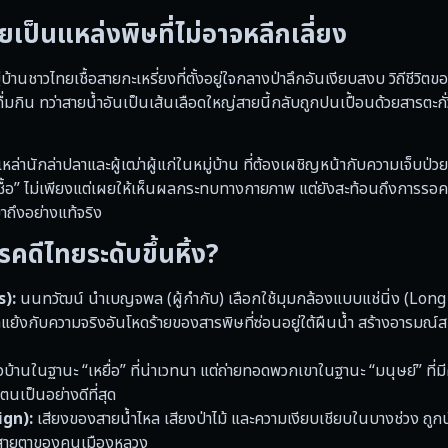
ายเป็นแหล่งพิษที่ไม่อาจหลีกเลี่ยง
้านชาวไทยเชื้อสายกะเหรี่ยงที่ตั้งอยู่ใจกลางป่าลึกอันเงียบสงบ วิถีชีวิตขอ
่มกิน ทว่าสายน้ำอันเป็นเส้นเลือดใหญ่สายนี้กลับถูกปนเปื้อนด้วยสารตะกั
่านักล่าปลาและผู้เฒ่าผู้แก่ในหมู่บ้าน ที่ต้องเผชิญหน้ากับความเจ็บป่ว
ื้อ” ไม่เพียงแต่เผยให้เห็นผลกระทบทางกายภาพ แต่ยังสะท้อนถึงการร
ถึงอย่างแท้จริง
ดีไทยระดับขึ้นหิ้ง?
):
นนทวัฒน์ นำเบญจพล (ผู้กำกับ) เลือกใช้มุมกล้องแบบแช่นิ่ง (Lon
ดแย้งกับความจริงอันโหดร้ายของสารพิษที่ซ่อนอยู่ใต้ผืนน้ำ สร้างอารมณ์ส
าวบ้านในฐานะ “เหยื่อ” ที่น่าเวทนา แต่ถ่ายทอดพวกเขาในฐานะ “มนุษย์” ที่มี
งตนเป็นอย่างดีที่สุด
ign):
เสียงของสายน้ำไหล เสียงป่าไม้ และความเงียบเชียบในบางช่วง ถูกน
จากสายตาของคนเมืองหลวง