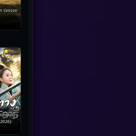
marvel
(1)
รอย
Melodrama
(5)
Military
(8)
MONOMAX
(2)
Monster
(27)
Movie Collection
(3)
Musical เพลง
(20)
Mystery ลึกลับ
(2)
Mystery ลึกลับ
(119)
 Longkou
 (2026)
nature
(4)