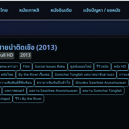
งไทย
หนังเกาหลี
หนังอินเดีย
แจ้งปัญหา / ขอหนัง
ายน้ำติดเชื้อ (2013)
Full HD
2013
ama ดราม่า
Film
Social Issues สังคม
ดูหนังออนไลน์
รีวิวหนัง
หนัง HD
หนังไทย
By the River เรื่องย่อ
Somchai Tongfah บทบาทน่าจับตามอง
การแ
ความสัมพันธ์ที่ซับซ้อน
ดราม่าเข้มข้นบีบหัวใจ
นักแสดง Sawitree Arunsrisuwan
บทภาพยนตร์
ผลงาน Sawitree Arunsrisuwan
ผลงาน Somchai Tongfah
chapol
รีวิว By the River