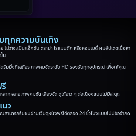
Netflix
(43)
Parody
(3)
Period ย้อนยุค
(41)
รบทุกความบันเทิง
Political การเมือง
(10)
 ไม่ว่าจะเป็นแอ็กชัน ดราม่า โรแมนติก หรือคอมเมดี้ ผมอัปเดตเนื้อหา
ขึ้น
Political การเมือง
(17)
ตรีมมิ่งที่เสถียร ภาพคมชัดระดับ HD รองรับทุกอุปกรณ์ เพื่อให้คุณ
Prime Video
(24)
รี
Psychological จิตวิทยา
(186)
หลากหลาย ภาพคมชัด เสียงชัด ดูได้ยาว ๆ ต่อเนื่องแบบไม่มีสะดุด
Revenge
(36)
กแนว
สามารถรับชมผ่านเว็บดูหนังฟรีได้ตลอด 24 ชั่วโมงแบบไม่มีข้อจำกัด
Road Trip
(3)
Romance โรแมนติก
(165)