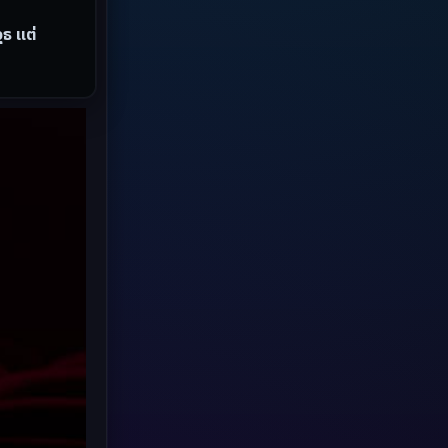
Grief
(8)
ุธ แต่
HBO GO
(7)
HBO Max
(3)
Healing
(17)
Heist
(6)
Historical
(2)
History ประวัติศาสตร์
(20)
Holiday
(2)
Horror สยองขวัญ
(89)
Horror สยองขวัญ
(4)