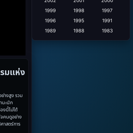
Crime อาชญากรรม
2002
2001
2000
(2)
1999
1998
1997
Cult Film
(4)
1996
1995
1991
Culture
(9)
1989
1988
1983
1982
1971
1962
Dance เต้น
(6)
1953
Detective สืบสวน
(20)
Disaster
(13)
รรมแห่ง
Disney+
(5)
อย่างสูง รวม
Documentary สารคดี
(19)
านะนัก
นี้ไม่ได้
Drama ดราม่า
(348)
ใจคนดูอย่าง
Drama ดราม่า
(10)
ิศาสตร์การ