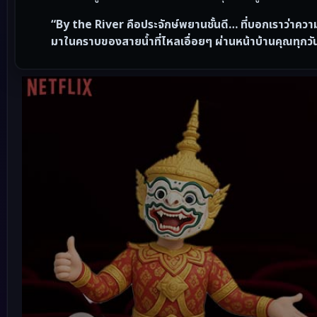
“By the River คือประจักษ์พยานชั้นดี… ที่บอกเราว่าความ
มาในคราบของสายน้ำที่ไหลเอื่อยๆ ผ่านหน้าบ้านคุณทุกวั