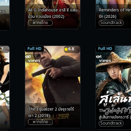
Reminders of Him ร่อง
Ali G Indahouse อาลี จี แสบ
ปลาย
รัก (2026)
ป่วน กวนเมือง (2002)
Soundtrack
พากย์ไทย
Full HD
Full HD
.7
6.8
6.8
0
4
views
views
The Equalizer 2 มัจจุราชไร้
The Jiaolong of
เงา 2 (2018)
สู่เส้นทางมังกรวารี
พากย์ไทย
Soundtrack