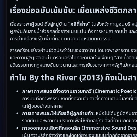
เรื่องย่อฉบับเข้มข้น: เมื่อแหล่งชีวิตกล
เรื่องราวพาผู้ชมดำดิ่งสู่หมู่บ้าน
“คลิตี้ล่าง”
ในจังหวัดกาญจนบุรี หมู่บ
ผูกพันกับสายน้ำห้วยคลิตี้อย่างแนบแน่น ทั้งการหาปลา อาบน้ำ และดื
การทำเหมืองแร่ในพื้นที่ตอนบนมานานหลายทศวรรษ
สารคดีร้อยเรียงผ่านชีวิตประจำวันของชาวบ้าน โดยเฉพาะสายตาของเหล
และความสูญเสียคนในครอบครัวไปทีละคนอย่างเงียบๆ “สายน้ำติดเช
ยุติธรรมทางกฎหมายอันยาวนานและการเยียวยาจากภาครัฐที่ไม่เคยมา
ทำไม By the River (2013) ถึงเป็นสารค
ภาษาภาพยนตร์ที่งดงามราวบทกวี (Cinematic Poetics
การบันทึกภาพธรรมชาติที่งดงามจับตา ซึ่งความงามนี้เองที่ขั
แก่ผู้ชมอย่างมหาศาล
การเคารพและให้เกียรติผู้ถูกถ่ายทำ:
หนังไม่ได้ปฏิบัติกับช
รอยยิ้ม และพยายามปรับตัวเพื่อใช้ชีวิตอยู่กับสิ่งที่บ้านเกิดขอ
การออกแบบเสียงที่หลอนลึก (Immersive Sound Des
เน้นความรู้สึกอ้างว้างและโดดเดี่ยวของชุมชนที่ถูกตัดขาด