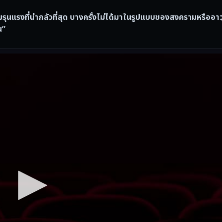
รุนแรงที่น่ากลัวที่สุด บางครั้งไม่ได้มาในรูปแบบของสงครามหรืออาว
น”