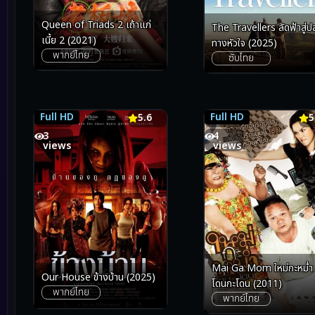
Queen of Triads 2 เถ้าแก่
The Travellers ลัดฟ้าสู่
เนี้ย 2 (2021)
ทางหัวใจ (2025)
พากย์ไทย
ซับไทย
Full HD
Full HD
5.6
5.6
5.7
5
3
4
views
views
Mai Ga Mom ใหม่กะหม่ำ
Our House ข้างบ้าน (2025)
โดนกะโดน (2011)
พากย์ไทย
พากย์ไทย