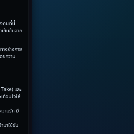
Dystopian
(13)
Emotional
(59)
งคนที่นี่
่วเข้มข้นจาก
Erotic
(6)
Family ครอบครัว
(94)
ยทางร่างกาย
อคอยความ
Fantasy จินตนาการ
(5)
Fantasy จินตนาการ
(89)
Fantasy แฟนตาซี
(4)
g Take) และ
ะเทือนใจให้
Fiction
(17)
ความรัก มี
Film
(59)
ำมาใช้ขับ
Gothic
(4)