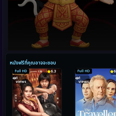
Volume
90%
หนังฟรีที่คุณอาจจะชอบ
Full HD
Full HD
6.3
6.3
6.5
6
1
1
views
views