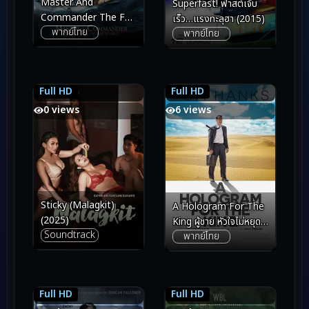
Master And
Superfast! ฟาสต์เจ็บ
Commander The Far
เร็ว…แรงทะลุฮา (2015)
พากย์ไทย
Side of the World
พากย์ไทย
(2003) มาสเตอร์ แอนด์
คอมแมนเดอร์ ผู้
บัญชาการล่าสุดขอบโลก
Full HD
Full HD
7.0
7.0
5.8
5.8
0 views
6 views
Sticky (Malagkit)
A Hologram For The
(2025)
King ผู้ชาย หัวใจไม่หยุด
Soundtrack
พากย์ไทย
ฝัน (2016)
Full HD
Full HD
5.0
5.0
8.0
8.0