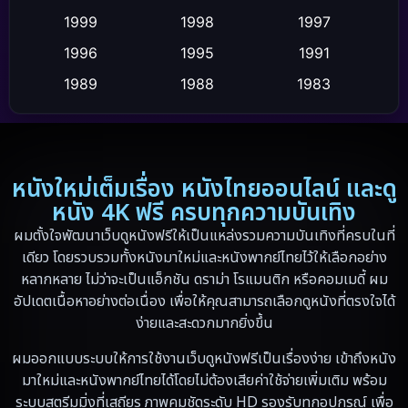
Cult Film
(4)
1999
1998
1997
Culture
1996
1995
1991
(9)
1989
1988
1983
Dance เต้น
(6)
1982
1971
1962
Detective สืบสวน
(20)
1953
Disaster
(13)
หนังใหม่เต็มเรื่อง หนังไทยออนไลน์ และดู
หนัง 4K ฟรี ครบทุกความบันเทิง
Disney+
(5)
ผมตั้งใจพัฒนาเว็บดูหนังฟรีให้เป็นแหล่งรวมความบันเทิงที่ครบในที่
เดียว โดยรวบรวมทั้งหนังมาใหม่และหนังพากย์ไทยไว้ให้เลือกอย่าง
Documentary สารคดี
(19)
หลากหลาย ไม่ว่าจะเป็นแอ็กชัน ดราม่า โรแมนติก หรือคอมเมดี้ ผม
อัปเดตเนื้อหาอย่างต่อเนื่อง เพื่อให้คุณสามารถเลือกดูหนังที่ตรงใจได้
Drama ดราม่า
(10)
ง่ายและสะดวกมากยิ่งขึ้น
Drama ดราม่า
(348)
ผมออกแบบระบบให้การใช้งานเว็บดูหนังฟรีเป็นเรื่องง่าย เข้าถึงหนัง
มาใหม่และหนังพากย์ไทยได้โดยไม่ต้องเสียค่าใช้จ่ายเพิ่มเติม พร้อม
Dystopian
(13)
ระบบสตรีมมิ่งที่เสถียร ภาพคมชัดระดับ HD รองรับทุกอุปกรณ์ เพื่อ