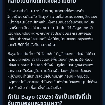
กลายเป็นกับดักแห่งความตาย
เรื่องราวเล่าถึง
“มายา”
นักมานุษยวิทยาที่ต้องการทำ
วิทยานิพนธ์เกี่ยวกับ “Bayo” ความเชื่อโบราณของหมู่บ้านแห่ง
หนึ่งที่ผู้คนเชื่อว่ามีเทพเจ้าแห่งการปกป้องซ่อนตัวอยู่ แต่เมื่อ
เธอเริ่มเจาะลึกลงไป เธอพบว่าชาวบ้านไม่ได้กำลังบูชาเทพเจ้า
เพื่อการปกป้อง แต่พวกเขากำลังประกอบพิธีกรรมเพื่อแลก
เปลี่ยนชีวิตของ “คนนอก” เพื่อให้หมู่บ้านของตนอยู่รอดพ้น
จากภัยพิบัติที่กำลังคืบคลานเข้ามา
Bayo
โดดเด่นที่การใช้ “โลเคชั่น” ที่ดูเงียบสงบแต่แฝงไปด้วย
ความน่าสะพรึงกลัว เสียงดนตรีพื้นเมืองที่ถูกนำมาใช้ให้เป็น
เสียงประกอบที่น่าขนลุก ทำให้ผู้ชมรู้สึกเหมือนถูกจับตามอง
จากสายตานับร้อยคู่ในความมืด หนังค่อยๆ ปูความเชื่อของ
หมู่บ้านจนทำให้เราเผลอเชื่อไปกับมายา ก่อนจะหักมุมด้วย
เหตุการณ์ที่โหดร้ายและทำให้เราเห็นถึงด้านมืดของมนุษย์ที่อ้าง
คำว่า “ศรัทธา” เพื่อทำสิ่งที่เลวร้ายที่สุด
ทำไม Bayo (2025) ถึงเป็นหนังที่น่า
จับตามองและชวนผวา?