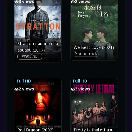
3 views
2 views
Stratton แผนแค้น ถล่ม
We Best Love (2021)
ลอนดอน (2017)
Soundtrack
พากย์ไทย
Full HD
Full HD
7.2
7.2
6.7
6.7
2 views
3 views
Pretty Lethal หน้าสวย
Red Dragon (2002)