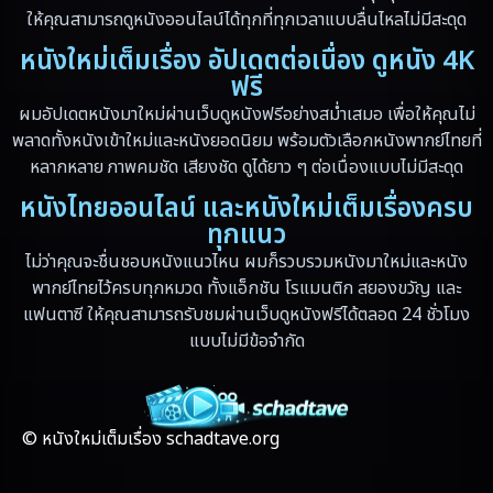
ให้คุณสามารถดูหนังออนไลน์ได้ทุกที่ทุกเวลาแบบลื่นไหลไม่มีสะดุด
Emotional
(59)
หนังใหม่เต็มเรื่อง อัปเดตต่อเนื่อง ดูหนัง 4K
Erotic
(6)
ฟรี
ผมอัปเดตหนังมาใหม่ผ่านเว็บดูหนังฟรีอย่างสม่ำเสมอ เพื่อให้คุณไม่
Family ครอบครัว
(94)
พลาดทั้งหนังเข้าใหม่และหนังยอดนิยม พร้อมตัวเลือกหนังพากย์ไทยที่
หลากหลาย ภาพคมชัด เสียงชัด ดูได้ยาว ๆ ต่อเนื่องแบบไม่มีสะดุด
Fantasy จินตนาการ
(89)
หนังไทยออนไลน์ และหนังใหม่เต็มเรื่องครบ
ทุกแนว
Fantasy จินตนาการ
(5)
ไม่ว่าคุณจะชื่นชอบหนังแนวไหน ผมก็รวบรวมหนังมาใหม่และหนัง
Fantasy แฟนตาซี
(4)
พากย์ไทยไว้ครบทุกหมวด ทั้งแอ็กชัน โรแมนติก สยองขวัญ และ
แฟนตาซี ให้คุณสามารถรับชมผ่านเว็บดูหนังฟรีได้ตลอด 24 ชั่วโมง
Fiction
(17)
แบบไม่มีข้อจำกัด
Film
(59)
Gothic
(4)
© หนังใหม่เต็มเรื่อง schadtave.org
Grief
(8)