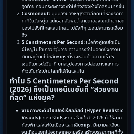
สุดท้าย ก่อนที่ระยะทางจะทำให้ทั้งสองห่างไกลกันมากขึ้น
Cosmonaut:
มุมมองของหญิงสาวอีกคนที่หลงรักทา
กากิในวัยหนุ่ม แต่เธอกลับพบว่าสายตาของเขามักจะทอด
มองไปยังที่ไกลแสนไกล… ไปยังที่ๆ เธอไม่สามารถเอื้อม
ถึง
5 Centimeters Per Second:
เมื่อทั้งคู่เติบโตเป็น
ผู้ใหญ่ในโตเกียวที่วุ่นวาย ความทรงจำในอดีตยังคงวน
เวียนอยู่ภายใต้กลีบซากุระที่ร่วงหล่นด้วยความเร็ว 5
เซนติเมตรต่อวินาที บทสรุปของการปล่อยวางและการ
ก้าวเดินต่อไปในโลกที่ไร้กันและกัน
ทำไม 5 Centimeters Per Second
(2026) ถึงเป็นแอนิเมชันที่ “สวยงาม
ที่สุด” แห่งยุค?
งานภาพระดับไฮเปอร์เรียลลิสต์ (Hyper-Realistic
Visuals):
การปรับปรุงงานสร้างในปี 2026 ทำให้ฉาก
ท้องฟ้า แสงไฟในเมือง และกลีบซากุระ มีความละเอียด
จนเกือบแยกไม่ออกจากความจริง สร้างบรรยากาศที่ทั้ง