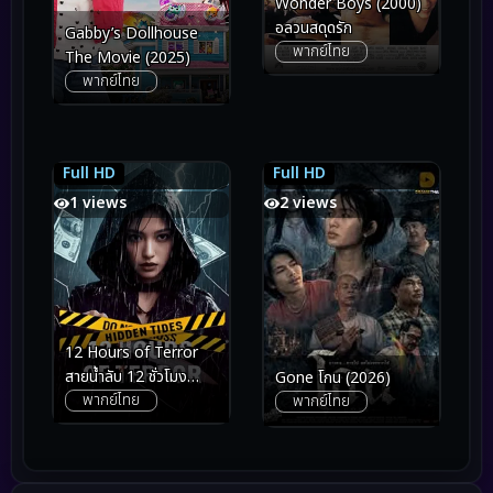
Wonder Boys (2000)
อลวนสดุดรัก
Gabby’s Dollhouse
พากย์ไทย
The Movie (2025)
พากย์ไทย
Full HD
Full HD
8.0
8.0
2.9
2.9
1 views
2 views
12 Hours of Terror
สายน้ำลับ 12 ชั่วโมง
Gone โกน (2026)
พากย์ไทย
พากย์ไทย
หลอน (2025)