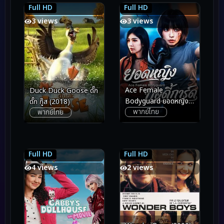
Full HD
Full HD
6.2
6.2
6.1
6.1
3 views
3 views
Ace Female
Duck Duck Goose ดั๊ก
Bodyguard ยอดหญิง
ดั๊ก กู๊ส (2018)
พากย์ไทย
พากย์ไทย
บอดี้การ์ด (2026)
Full HD
Full HD
6.1
6.1
7.3
7.3
4 views
2 views