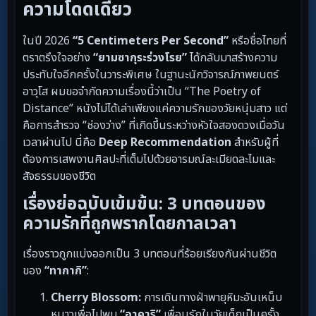
ความโดดเดี่ยว
ในปี 2026
“5 Centimeters Per Second”
หรือชื่อไทยที่
ตราตรึงใจอย่าง
“ยามซากุระร่วงโรย”
ได้กลับมาสร้างความ
ประทับใจอีกครั้งในวาระพิเศษ ในฐานะนักวิจารณ์ภาพยนตร์
อาวุโส ผมขอจำกัดความเรื่องนี้ว่าเป็น “The Poetry of
Distance” หนังไม่ได้เล่าเพียงแค่ความรักของวัยหนุ่มสาว แต่
คือการสำรวจ “ช่องว่าง” ที่เกิดขึ้นระหว่างหัวใจสองดวงเมื่อวัน
เวลาผ่านไป นี่คือ
Deep Recommendation
สำหรับผู้ที่
ต้องการเสพงานศิลปะที่เต็มไปด้วยอารมณ์ละเมียดละไมและ
สัจธรรมของชีวิต
เรื่องย่อฉบับเข้มข้น: 3 บทตอนของ
ความรักที่ถูกพรากโดยกาลเวลา
เรื่องราวถูกแบ่งออกเป็น 3 บทตอนที่ร้อยเรียงกันผ่านชีวิต
ของ
“ทากากิ”
:
Cherry Blossom:
การเดินทางฝ่าพายุหิมะอันเหน็บ
หนาวเพื่อไปพบ
“อาคาริ”
เพื่อนรักในวัยเด็กเป็นครั้ง