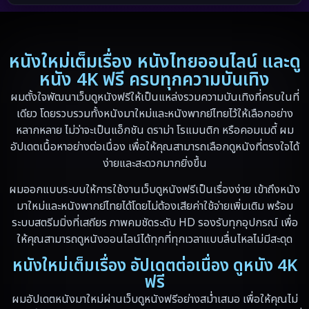
1982
1971
1962
Detective สืบสวน
(20)
1953
Disaster
(13)
หนังใหม่เต็มเรื่อง หนังไทยออนไลน์ และดู
หนัง 4K ฟรี ครบทุกความบันเทิง
Disney+
(5)
ผมตั้งใจพัฒนาเว็บดูหนังฟรีให้เป็นแหล่งรวมความบันเทิงที่ครบในที่
เดียว โดยรวบรวมทั้งหนังมาใหม่และหนังพากย์ไทยไว้ให้เลือกอย่าง
Documentary สารคดี
(19)
หลากหลาย ไม่ว่าจะเป็นแอ็กชัน ดราม่า โรแมนติก หรือคอมเมดี้ ผม
อัปเดตเนื้อหาอย่างต่อเนื่อง เพื่อให้คุณสามารถเลือกดูหนังที่ตรงใจได้
Drama ดราม่า
(10)
ง่ายและสะดวกมากยิ่งขึ้น
Drama ดราม่า
(348)
ผมออกแบบระบบให้การใช้งานเว็บดูหนังฟรีเป็นเรื่องง่าย เข้าถึงหนัง
มาใหม่และหนังพากย์ไทยได้โดยไม่ต้องเสียค่าใช้จ่ายเพิ่มเติม พร้อม
Dystopian
(13)
ระบบสตรีมมิ่งที่เสถียร ภาพคมชัดระดับ HD รองรับทุกอุปกรณ์ เพื่อ
ให้คุณสามารถดูหนังออนไลน์ได้ทุกที่ทุกเวลาแบบลื่นไหลไม่มีสะดุด
Emotional
(59)
หนังใหม่เต็มเรื่อง อัปเดตต่อเนื่อง ดูหนัง 4K
Erotic
(6)
ฟรี
ผมอัปเดตหนังมาใหม่ผ่านเว็บดูหนังฟรีอย่างสม่ำเสมอ เพื่อให้คุณไม่
Family ครอบครัว
(94)