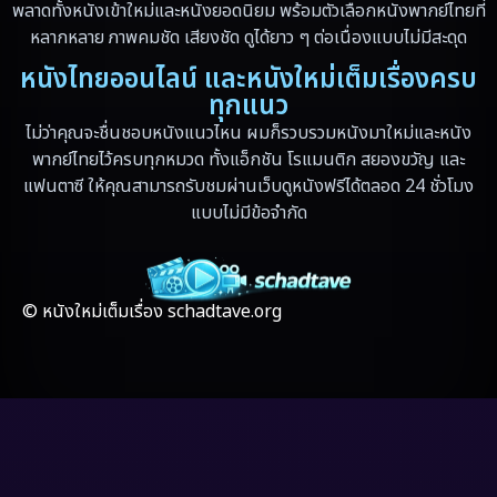
พลาดทั้งหนังเข้าใหม่และหนังยอดนิยม พร้อมตัวเลือกหนังพากย์ไทยที่
หลากหลาย ภาพคมชัด เสียงชัด ดูได้ยาว ๆ ต่อเนื่องแบบไม่มีสะดุด
Fantasy จินตนาการ
(89)
หนังไทยออนไลน์ และหนังใหม่เต็มเรื่องครบ
ทุกแนว
Fantasy จินตนาการ
(5)
ไม่ว่าคุณจะชื่นชอบหนังแนวไหน ผมก็รวบรวมหนังมาใหม่และหนัง
Fantasy แฟนตาซี
(4)
พากย์ไทยไว้ครบทุกหมวด ทั้งแอ็กชัน โรแมนติก สยองขวัญ และ
แฟนตาซี ให้คุณสามารถรับชมผ่านเว็บดูหนังฟรีได้ตลอด 24 ชั่วโมง
Fiction
(17)
แบบไม่มีข้อจำกัด
Film
(59)
Gothic
(4)
© หนังใหม่เต็มเรื่อง schadtave.org
Grief
(8)
HBO GO
(7)
HBO Max
(3)