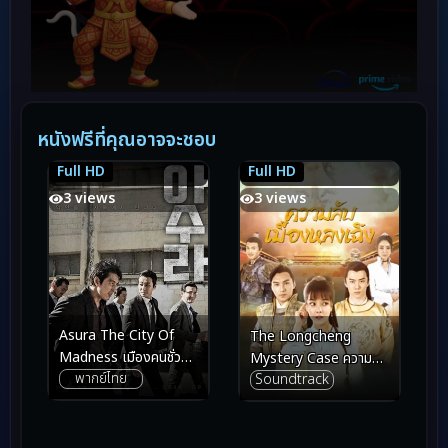
หนังฟรีที่คุณอาจจะชอบ
Full HD
Full HD
8.2
8.2
5.6
5.6
3 views
3 views
Asura The City Of
The Longcheng
Madness เมืองคนชั่ว
Mystery Case ความลับ
พากย์ไทย
Soundtrack
(แล้วเราจะกลัวใคร)
เมืองหลงเฉิง (2024)
(2016)