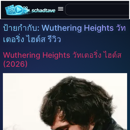
ป้ายกำกับ:
Wuthering Heights วัท
เตอริ่ง ไฮต์ส รีวิว
Wuthering Heights วัทเตอริ่ง ไฮต์ส
(2026)