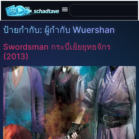
ป้ายกำกับ:
ผู้กำกับ Wuershan
Swordsman กระบี่เย้ยยุทธจักร
(2013)