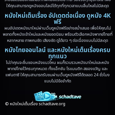
ให้คุณสามารถดูหนังออนไลน์ได้ทุกที่ทุกเวลาแบบลื่นไหลไม่มีสะดุด
หนังใหม่เต็มเรื่อง อัปเดตต่อเนื่อง ดูหนัง 4K
ฟรี
ผมอัปเดตหนังมาใหม่ผ่านเว็บดูหนังฟรีอย่างสม่ำเสมอ เพื่อให้คุณไม่
พลาดทั้งหนังเข้าใหม่และหนังยอดนิยม พร้อมตัวเลือกหนังพากย์ไทยที่
หลากหลาย ภาพคมชัด เสียงชัด ดูได้ยาว ๆ ต่อเนื่องแบบไม่มีสะดุด
หนังไทยออนไลน์ และหนังใหม่เต็มเรื่องครบ
ทุกแนว
ไม่ว่าคุณจะชื่นชอบหนังแนวไหน ผมก็รวบรวมหนังมาใหม่และหนัง
พากย์ไทยไว้ครบทุกหมวด ทั้งแอ็กชัน โรแมนติก สยองขวัญ และ
แฟนตาซี ให้คุณสามารถรับชมผ่านเว็บดูหนังฟรีได้ตลอด 24 ชั่วโมง
แบบไม่มีข้อจำกัด
© หนังใหม่เต็มเรื่อง schadtave.org