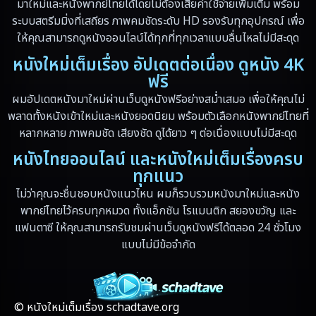
มาใหม่และหนังพากย์ไทยได้โดยไม่ต้องเสียค่าใช้จ่ายเพิ่มเติม พร้อม
ระบบสตรีมมิ่งที่เสถียร ภาพคมชัดระดับ HD รองรับทุกอุปกรณ์ เพื่อ
ให้คุณสามารถดูหนังออนไลน์ได้ทุกที่ทุกเวลาแบบลื่นไหลไม่มีสะดุด
หนังใหม่เต็มเรื่อง อัปเดตต่อเนื่อง ดูหนัง 4K
ฟรี
ผมอัปเดตหนังมาใหม่ผ่านเว็บดูหนังฟรีอย่างสม่ำเสมอ เพื่อให้คุณไม่
พลาดทั้งหนังเข้าใหม่และหนังยอดนิยม พร้อมตัวเลือกหนังพากย์ไทยที่
หลากหลาย ภาพคมชัด เสียงชัด ดูได้ยาว ๆ ต่อเนื่องแบบไม่มีสะดุด
หนังไทยออนไลน์ และหนังใหม่เต็มเรื่องครบ
ทุกแนว
ไม่ว่าคุณจะชื่นชอบหนังแนวไหน ผมก็รวบรวมหนังมาใหม่และหนัง
พากย์ไทยไว้ครบทุกหมวด ทั้งแอ็กชัน โรแมนติก สยองขวัญ และ
แฟนตาซี ให้คุณสามารถรับชมผ่านเว็บดูหนังฟรีได้ตลอด 24 ชั่วโมง
แบบไม่มีข้อจำกัด
© หนังใหม่เต็มเรื่อง schadtave.org