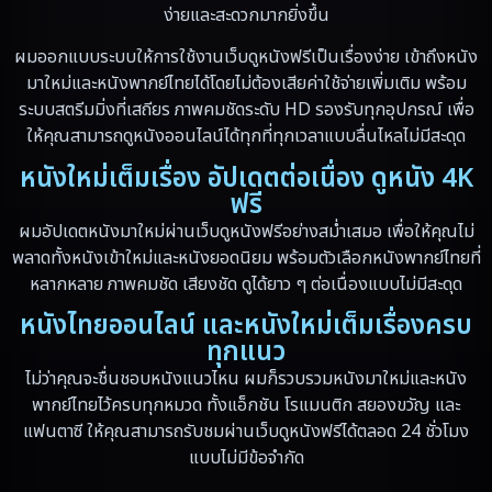
ง่ายและสะดวกมากยิ่งขึ้น
ผมออกแบบระบบให้การใช้งานเว็บดูหนังฟรีเป็นเรื่องง่าย เข้าถึงหนัง
มาใหม่และหนังพากย์ไทยได้โดยไม่ต้องเสียค่าใช้จ่ายเพิ่มเติม พร้อม
ระบบสตรีมมิ่งที่เสถียร ภาพคมชัดระดับ HD รองรับทุกอุปกรณ์ เพื่อ
ให้คุณสามารถดูหนังออนไลน์ได้ทุกที่ทุกเวลาแบบลื่นไหลไม่มีสะดุด
หนังใหม่เต็มเรื่อง อัปเดตต่อเนื่อง ดูหนัง 4K
ฟรี
ผมอัปเดตหนังมาใหม่ผ่านเว็บดูหนังฟรีอย่างสม่ำเสมอ เพื่อให้คุณไม่
พลาดทั้งหนังเข้าใหม่และหนังยอดนิยม พร้อมตัวเลือกหนังพากย์ไทยที่
หลากหลาย ภาพคมชัด เสียงชัด ดูได้ยาว ๆ ต่อเนื่องแบบไม่มีสะดุด
หนังไทยออนไลน์ และหนังใหม่เต็มเรื่องครบ
ทุกแนว
ไม่ว่าคุณจะชื่นชอบหนังแนวไหน ผมก็รวบรวมหนังมาใหม่และหนัง
พากย์ไทยไว้ครบทุกหมวด ทั้งแอ็กชัน โรแมนติก สยองขวัญ และ
แฟนตาซี ให้คุณสามารถรับชมผ่านเว็บดูหนังฟรีได้ตลอด 24 ชั่วโมง
แบบไม่มีข้อจำกัด