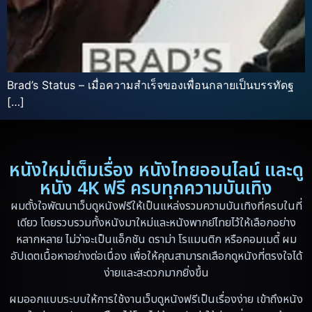
Brad’s Status – เมื่อความสำเร็จของเพื่อนกลายเป็นบรรทัดฐ
[…]
หนังใหม่เต็มเรื่อง หนังไทยออนไลน์ และดู
หนัง 4K ฟรี ครบทุกความบันเทิง
ผมตั้งใจพัฒนาเว็บดูหนังฟรีให้เป็นแหล่งรวมความบันเทิงที่ครบในที่
เดียว โดยรวบรวมทั้งหนังมาใหม่และหนังพากย์ไทยไว้ให้เลือกอย่าง
หลากหลาย ไม่ว่าจะเป็นแอ็กชัน ดราม่า โรแมนติก หรือคอมเมดี้ ผม
อัปเดตเนื้อหาอย่างต่อเนื่อง เพื่อให้คุณสามารถเลือกดูหนังที่ตรงใจได้
ง่ายและสะดวกมากยิ่งขึ้น
ผมออกแบบระบบให้การใช้งานเว็บดูหนังฟรีเป็นเรื่องง่าย เข้าถึงหนัง