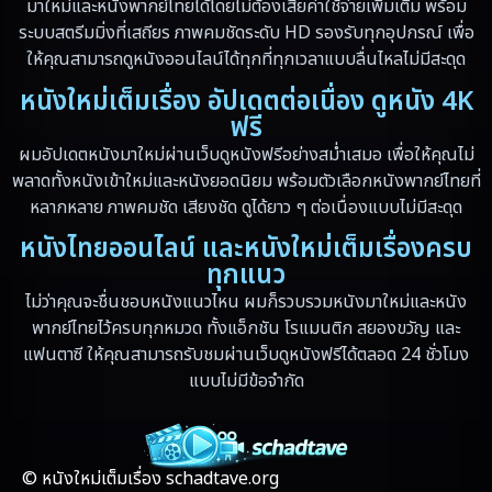
มาใหม่และหนังพากย์ไทยได้โดยไม่ต้องเสียค่าใช้จ่ายเพิ่มเติม พร้อม
ระบบสตรีมมิ่งที่เสถียร ภาพคมชัดระดับ HD รองรับทุกอุปกรณ์ เพื่อ
ให้คุณสามารถดูหนังออนไลน์ได้ทุกที่ทุกเวลาแบบลื่นไหลไม่มีสะดุด
หนังใหม่เต็มเรื่อง อัปเดตต่อเนื่อง ดูหนัง 4K
ฟรี
ผมอัปเดตหนังมาใหม่ผ่านเว็บดูหนังฟรีอย่างสม่ำเสมอ เพื่อให้คุณไม่
พลาดทั้งหนังเข้าใหม่และหนังยอดนิยม พร้อมตัวเลือกหนังพากย์ไทยที่
หลากหลาย ภาพคมชัด เสียงชัด ดูได้ยาว ๆ ต่อเนื่องแบบไม่มีสะดุด
หนังไทยออนไลน์ และหนังใหม่เต็มเรื่องครบ
ทุกแนว
ไม่ว่าคุณจะชื่นชอบหนังแนวไหน ผมก็รวบรวมหนังมาใหม่และหนัง
พากย์ไทยไว้ครบทุกหมวด ทั้งแอ็กชัน โรแมนติก สยองขวัญ และ
แฟนตาซี ให้คุณสามารถรับชมผ่านเว็บดูหนังฟรีได้ตลอด 24 ชั่วโมง
แบบไม่มีข้อจำกัด
© หนังใหม่เต็มเรื่อง schadtave.org