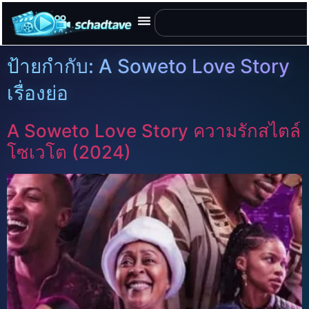
ป้ายกำกับ:
A Soweto Love Story
เรื่องย่อ
A Soweto Love Story ความรักสไตล์
โซเวโต (2024)