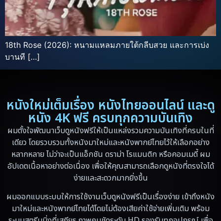
18th Rose (2026): หนามแหลมภายใต้กลีบสวย และการเบ่ง
บานที […]
หนังใหม่เต็มเรื่อง หนังไทยออนไลน์ และดู
หนัง 4K ฟรี ครบทุกความบันเทิง
ผมตั้งใจพัฒนาเว็บดูหนังฟรีให้เป็นแหล่งรวมความบันเทิงที่ครบในที่
เดียว โดยรวบรวมทั้งหนังมาใหม่และหนังพากย์ไทยไว้ให้เลือกอย่าง
หลากหลาย ไม่ว่าจะเป็นแอ็กชัน ดราม่า โรแมนติก หรือคอมเมดี้ ผม
อัปเดตเนื้อหาอย่างต่อเนื่อง เพื่อให้คุณสามารถเลือกดูหนังที่ตรงใจได้
ง่ายและสะดวกมากยิ่งขึ้น
ผมออกแบบระบบให้การใช้งานเว็บดูหนังฟรีเป็นเรื่องง่าย เข้าถึงหนัง
มาใหม่และหนังพากย์ไทยได้โดยไม่ต้องเสียค่าใช้จ่ายเพิ่มเติม พร้อม
ระบบสตรีมมิ่งที่เสถียร ภาพคมชัดระดับ HD รองรับทุกอุปกรณ์ เพื่อ