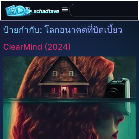
ป้ายกำกับ:
โลกอนาคตที่บิดเบี้ยว
ClearMind (2024)