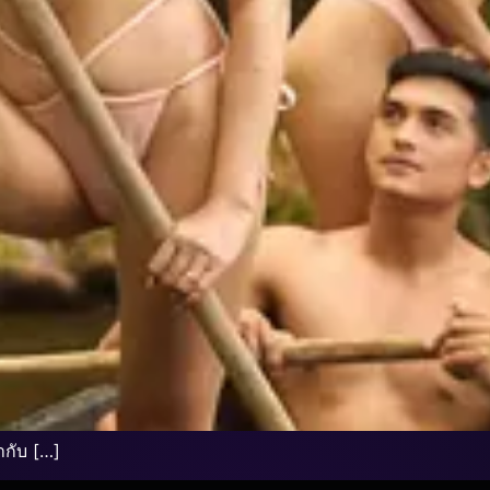
ำกับ […]