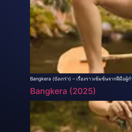
Bangkera (บังเกร่า) – เรื่องราวเข้มข้นจากฝีมือผู้ก
Bangkera (2025)