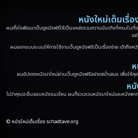
หนังใหม่เต็มเรื
ผมตั้งใจพัฒนาเว็บดูหนังฟรีให้เป็นแหล่งรวมความบันเทิงที่ครบในที่เ
อย่
ผมออกแบบระบบให้การใช้งานเว็บดูหนังฟรีเป็นเรื่องง่าย เข้าถึงหนั
ห
ผมอัปเดตหนังมาใหม่ผ่านเว็บดูหนังฟรีอย่างสม่ำเสมอ เพื่อให้คุ
หนั
ไม่ว่าคุณจะชื่นชอบหนังแนวไหน ผมก็รวบรวมหนังมาใหม่และหนังพากย์
© หนังใหม่เต็มเรื่อง schadtave.org