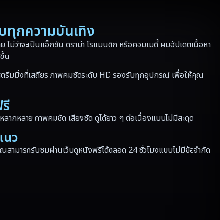
รบทุกความบันเทิง
 ไม่ว่าจะเป็นแอ็กชัน ดราม่า โรแมนติก หรือคอมเมดี้ ผมอัปเดตเนื้อหา
ขึ้น
ตรีมมิ่งที่เสถียร ภาพคมชัดระดับ HD รองรับทุกอุปกรณ์ เพื่อให้คุณ
รี
หลากหลาย ภาพคมชัด เสียงชัด ดูได้ยาว ๆ ต่อเนื่องแบบไม่มีสะดุด
กแนว
สามารถรับชมผ่านเว็บดูหนังฟรีได้ตลอด 24 ชั่วโมงแบบไม่มีข้อจำกัด