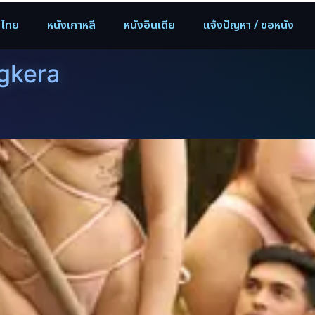
งไทย
หนังเกาหลี
หนังอินเดีย
แจ้งปัญหา / ขอหนัง
ngkera