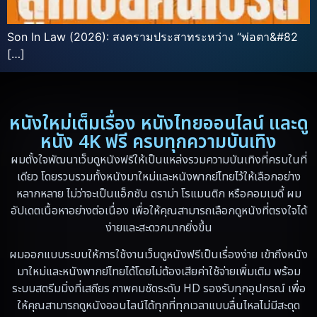
Son In Law (2026): สงครามประสาทระหว่าง “พ่อตา&#82
[…]
หนังใหม่เต็มเรื่อง หนังไทยออนไลน์ และดู
หนัง 4K ฟรี ครบทุกความบันเทิง
ผมตั้งใจพัฒนาเว็บดูหนังฟรีให้เป็นแหล่งรวมความบันเทิงที่ครบในที่
เดียว โดยรวบรวมทั้งหนังมาใหม่และหนังพากย์ไทยไว้ให้เลือกอย่าง
หลากหลาย ไม่ว่าจะเป็นแอ็กชัน ดราม่า โรแมนติก หรือคอมเมดี้ ผม
อัปเดตเนื้อหาอย่างต่อเนื่อง เพื่อให้คุณสามารถเลือกดูหนังที่ตรงใจได้
ง่ายและสะดวกมากยิ่งขึ้น
ผมออกแบบระบบให้การใช้งานเว็บดูหนังฟรีเป็นเรื่องง่าย เข้าถึงหนัง
มาใหม่และหนังพากย์ไทยได้โดยไม่ต้องเสียค่าใช้จ่ายเพิ่มเติม พร้อม
ระบบสตรีมมิ่งที่เสถียร ภาพคมชัดระดับ HD รองรับทุกอุปกรณ์ เพื่อ
ให้คุณสามารถดูหนังออนไลน์ได้ทุกที่ทุกเวลาแบบลื่นไหลไม่มีสะดุด