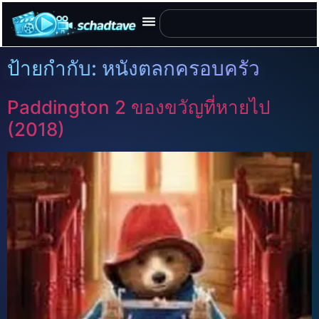
ป้ายกำกับ:
หนังตลกครอบครัว
Paddington 2 ของขวัญที่หายไป
(2018)