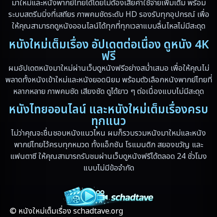
มาใหม่และหนังพากย์ไทยได้โดยไม่ต้องเสียค่าใช้จ่ายเพิ่มเติม พร้อม
ระบบสตรีมมิ่งที่เสถียร ภาพคมชัดระดับ HD รองรับทุกอุปกรณ์ เพื่อ
ให้คุณสามารถดูหนังออนไลน์ได้ทุกที่ทุกเวลาแบบลื่นไหลไม่มีสะดุด
หนังใหม่เต็มเรื่อง อัปเดตต่อเนื่อง ดูหนัง 4K
ฟรี
ผมอัปเดตหนังมาใหม่ผ่านเว็บดูหนังฟรีอย่างสม่ำเสมอ เพื่อให้คุณไม่
พลาดทั้งหนังเข้าใหม่และหนังยอดนิยม พร้อมตัวเลือกหนังพากย์ไทยที่
หลากหลาย ภาพคมชัด เสียงชัด ดูได้ยาว ๆ ต่อเนื่องแบบไม่มีสะดุด
หนังไทยออนไลน์ และหนังใหม่เต็มเรื่องครบ
ทุกแนว
ไม่ว่าคุณจะชื่นชอบหนังแนวไหน ผมก็รวบรวมหนังมาใหม่และหนัง
พากย์ไทยไว้ครบทุกหมวด ทั้งแอ็กชัน โรแมนติก สยองขวัญ และ
แฟนตาซี ให้คุณสามารถรับชมผ่านเว็บดูหนังฟรีได้ตลอด 24 ชั่วโมง
แบบไม่มีข้อจำกัด
© หนังใหม่เต็มเรื่อง schadtave.org