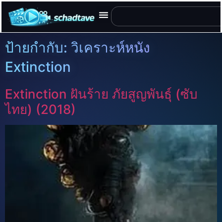
ป้ายกำกับ:
วิเคราะห์หนัง
Extinction
Extinction ฝันร้าย ภัยสูญพันธุ์ (ซับ
ไทย) (2018)