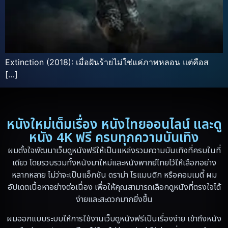
Extinction (2018): เมื่อฝันร้ายไม่ใช่แค่ภาพหลอน แต่คือส
[…]
หนังใหม่เต็มเรื่อง หนังไทยออนไลน์ และดู
หนัง 4K ฟรี ครบทุกความบันเทิง
ผมตั้งใจพัฒนาเว็บดูหนังฟรีให้เป็นแหล่งรวมความบันเทิงที่ครบในที่
เดียว โดยรวบรวมทั้งหนังมาใหม่และหนังพากย์ไทยไว้ให้เลือกอย่าง
หลากหลาย ไม่ว่าจะเป็นแอ็กชัน ดราม่า โรแมนติก หรือคอมเมดี้ ผม
อัปเดตเนื้อหาอย่างต่อเนื่อง เพื่อให้คุณสามารถเลือกดูหนังที่ตรงใจได้
ง่ายและสะดวกมากยิ่งขึ้น
ผมออกแบบระบบให้การใช้งานเว็บดูหนังฟรีเป็นเรื่องง่าย เข้าถึงหนัง