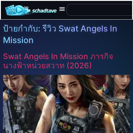
ป้ายกำกับ:
รีวิว Swat Angels In
Mission
Swat Angels In Mission ภารกิจ
นางฟ้าหน่วยสวาท (2026)