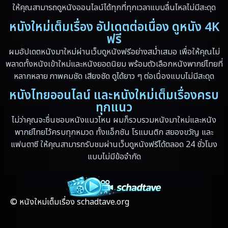
ให้คุณสามารถดูหนังออนไลน์ได้ทุกที่ทุกเวลาแบบลื่นไหลไม่มีสะดุด
หนังใหม่เต็มเรื่อง อัปเดตต่อเนื่อง ดูหนัง 4K
ฟรี
ผมอัปเดตหนังมาใหม่ผ่านเว็บดูหนังฟรีอย่างสม่ำเสมอ เพื่อให้คุณไม่
พลาดทั้งหนังเข้าใหม่และหนังยอดนิยม พร้อมตัวเลือกหนังพากย์ไทยที่
หลากหลาย ภาพคมชัด เสียงชัด ดูได้ยาว ๆ ต่อเนื่องแบบไม่มีสะดุด
หนังไทยออนไลน์ และหนังใหม่เต็มเรื่องครบ
ทุกแนว
ไม่ว่าคุณจะชื่นชอบหนังแนวไหน ผมก็รวบรวมหนังมาใหม่และหนัง
พากย์ไทยไว้ครบทุกหมวด ทั้งแอ็กชัน โรแมนติก สยองขวัญ และ
แฟนตาซี ให้คุณสามารถรับชมผ่านเว็บดูหนังฟรีได้ตลอด 24 ชั่วโมง
แบบไม่มีข้อจำกัด
© หนังใหม่เต็มเรื่อง schadtave.org