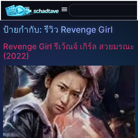
ป้ายกำกับ:
รีวิว Revenge Girl
Revenge Girl รีเว้ณจ์ เกิร์ล สวยมรณะ
(2022)