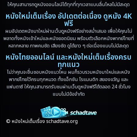
ให้คุณสามารถดูหนังออนไลน์ได้ทุกที่ทุกเวลาแบบลื่นไหลไม่มีสะดุด
หนังใหม่เต็มเรื่อง อัปเดตต่อเนื่อง ดูหนัง 4K
ฟรี
ผมอัปเดตหนังมาใหม่ผ่านเว็บดูหนังฟรีอย่างสม่ำเสมอ เพื่อให้คุณไม่
พลาดทั้งหนังเข้าใหม่และหนังยอดนิยม พร้อมตัวเลือกหนังพากย์ไทยที่
หลากหลาย ภาพคมชัด เสียงชัด ดูได้ยาว ๆ ต่อเนื่องแบบไม่มีสะดุด
หนังไทยออนไลน์ และหนังใหม่เต็มเรื่องครบ
ทุกแนว
ไม่ว่าคุณจะชื่นชอบหนังแนวไหน ผมก็รวบรวมหนังมาใหม่และหนัง
พากย์ไทยไว้ครบทุกหมวด ทั้งแอ็กชัน โรแมนติก สยองขวัญ และ
แฟนตาซี ให้คุณสามารถรับชมผ่านเว็บดูหนังฟรีได้ตลอด 24 ชั่วโมง
แบบไม่มีข้อจำกัด
© หนังใหม่เต็มเรื่อง schadtave.org