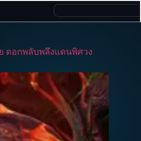
ี๋ย ดอกพลับพลึงแดนพิศวง