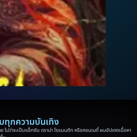
รบทุกความบันเทิง
 ไม่ว่าจะเป็นแอ็กชัน ดราม่า โรแมนติก หรือคอมเมดี้ ผมอัปเดตเนื้อหา