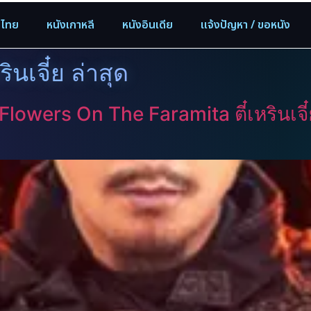
งไทย
หนังเกาหลี
หนังอินเดีย
แจ้งปัญหา / ขอหนัง
หรินเจี๋ย ล่าสุด
 Flowers On The Faramita ตี๋เหรินเจ