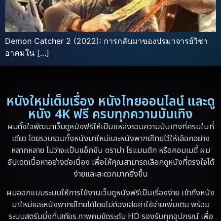
Demon Catcher 2 (2022): การกลับมาของปรมาจารย์วิชา
อาคมใน […]
หนังใหม่เต็มเรื่อง หนังไทยออนไลน์ และดู
หนัง 4K ฟรี ครบทุกความบันเทิง
ผมตั้งใจพัฒนาเว็บดูหนังฟรีให้เป็นแหล่งรวมความบันเทิงที่ครบในที่
เดียว โดยรวบรวมทั้งหนังมาใหม่และหนังพากย์ไทยไว้ให้เลือกอย่าง
หลากหลาย ไม่ว่าจะเป็นแอ็กชัน ดราม่า โรแมนติก หรือคอมเมดี้ ผม
อัปเดตเนื้อหาอย่างต่อเนื่อง เพื่อให้คุณสามารถเลือกดูหนังที่ตรงใจได้
ง่ายและสะดวกมากยิ่งขึ้น
ผมออกแบบระบบให้การใช้งานเว็บดูหนังฟรีเป็นเรื่องง่าย เข้าถึงหนัง
มาใหม่และหนังพากย์ไทยได้โดยไม่ต้องเสียค่าใช้จ่ายเพิ่มเติม พร้อม
ระบบสตรีมมิ่งที่เสถียร ภาพคมชัดระดับ HD รองรับทุกอุปกรณ์ เพื่อ