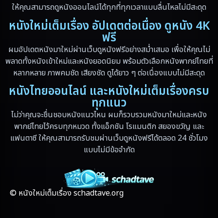
ให้คุณสามารถดูหนังออนไลน์ได้ทุกที่ทุกเวลาแบบลื่นไหลไม่มีสะดุด
หนังใหม่เต็มเรื่อง อัปเดตต่อเนื่อง ดูหนัง 4K
ฟรี
ผมอัปเดตหนังมาใหม่ผ่านเว็บดูหนังฟรีอย่างสม่ำเสมอ เพื่อให้คุณไม่
พลาดทั้งหนังเข้าใหม่และหนังยอดนิยม พร้อมตัวเลือกหนังพากย์ไทยที่
หลากหลาย ภาพคมชัด เสียงชัด ดูได้ยาว ๆ ต่อเนื่องแบบไม่มีสะดุด
หนังไทยออนไลน์ และหนังใหม่เต็มเรื่องครบ
ทุกแนว
ไม่ว่าคุณจะชื่นชอบหนังแนวไหน ผมก็รวบรวมหนังมาใหม่และหนัง
พากย์ไทยไว้ครบทุกหมวด ทั้งแอ็กชัน โรแมนติก สยองขวัญ และ
แฟนตาซี ให้คุณสามารถรับชมผ่านเว็บดูหนังฟรีได้ตลอด 24 ชั่วโมง
แบบไม่มีข้อจำกัด
© หนังใหม่เต็มเรื่อง schadtave.org