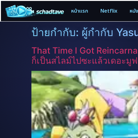
หน้าแรก
Netflix
หนั
ป้ายกำกับ:
ผู้กำกับ Yas
That Time I Got Reincarnat
ก็เป็นสไลม์ไปซะแล้วเดอะมู