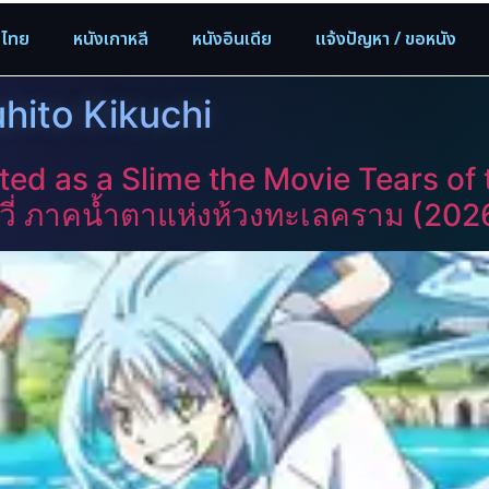
งไทย
หนังเกาหลี
หนังอินเดีย
แจ้งปัญหา / ขอหนัง
uhito Kikuchi
ed as a Slime the Movie Tears of th
ฟวี่ ภาคน้ำตาแห่งห้วงทะเลคราม (202