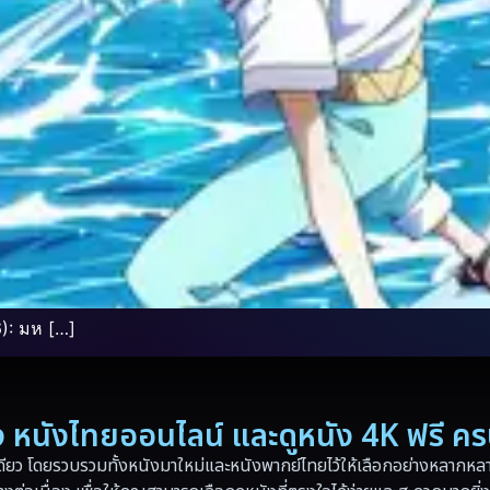
6): มห […]
่อง หนังไทยออนไลน์ และดูหนัง 4K ฟรี ค
ดียว โดยรวบรวมทั้งหนังมาใหม่และหนังพากย์ไทยไว้ให้เลือกอย่างหลากหลาย