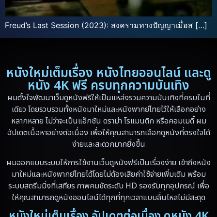
Freud’s Last Session (2023): สงครามทางปัญญาเมื่อส […]
หนังใหม่เต็มเรื่อง หนังไทยออนไลน์ และดู
หนัง 4K ฟรี ครบทุกความบันเทิง
ผมตั้งใจพัฒนาเว็บดูหนังฟรีให้เป็นแหล่งรวมความบันเทิงที่ครบในที่
เดียว โดยรวบรวมทั้งหนังมาใหม่และหนังพากย์ไทยไว้ให้เลือกอย่าง
หลากหลาย ไม่ว่าจะเป็นแอ็กชัน ดราม่า โรแมนติก หรือคอมเมดี้ ผม
อัปเดตเนื้อหาอย่างต่อเนื่อง เพื่อให้คุณสามารถเลือกดูหนังที่ตรงใจได้
ง่ายและสะดวกมากยิ่งขึ้น
ผมออกแบบระบบให้การใช้งานเว็บดูหนังฟรีเป็นเรื่องง่าย เข้าถึงหนัง
มาใหม่และหนังพากย์ไทยได้โดยไม่ต้องเสียค่าใช้จ่ายเพิ่มเติม พร้อม
ระบบสตรีมมิ่งที่เสถียร ภาพคมชัดระดับ HD รองรับทุกอุปกรณ์ เพื่อ
ให้คุณสามารถดูหนังออนไลน์ได้ทุกที่ทุกเวลาแบบลื่นไหลไม่มีสะดุด
หนังใหม่เต็มเรื่อง อัปเดตต่อเนื่อง ดูหนัง 4K