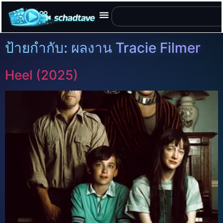
ป้ายกำกับ:
ผลงาน Tracie Filmer
Heel (2025)