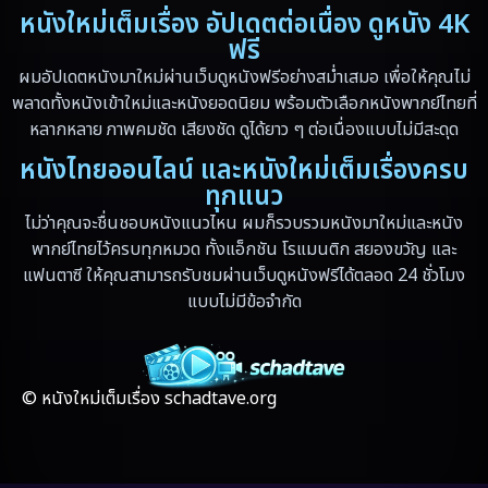
หนังใหม่เต็มเรื่อง อัปเดตต่อเนื่อง ดูหนัง 4K
ฟรี
ผมอัปเดตหนังมาใหม่ผ่านเว็บดูหนังฟรีอย่างสม่ำเสมอ เพื่อให้คุณไม่
พลาดทั้งหนังเข้าใหม่และหนังยอดนิยม พร้อมตัวเลือกหนังพากย์ไทยที่
หลากหลาย ภาพคมชัด เสียงชัด ดูได้ยาว ๆ ต่อเนื่องแบบไม่มีสะดุด
หนังไทยออนไลน์ และหนังใหม่เต็มเรื่องครบ
ทุกแนว
ไม่ว่าคุณจะชื่นชอบหนังแนวไหน ผมก็รวบรวมหนังมาใหม่และหนัง
พากย์ไทยไว้ครบทุกหมวด ทั้งแอ็กชัน โรแมนติก สยองขวัญ และ
แฟนตาซี ให้คุณสามารถรับชมผ่านเว็บดูหนังฟรีได้ตลอด 24 ชั่วโมง
แบบไม่มีข้อจำกัด
© หนังใหม่เต็มเรื่อง schadtave.org