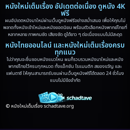
หนังใหม่เต็มเรื่อง อัปเดตต่อเนื่อง ดูหนัง 4K
ฟรี
ผมอัปเดตหนังมาใหม่ผ่านเว็บดูหนังฟรีอย่างสม่ำเสมอ เพื่อให้คุณไม่
พลาดทั้งหนังเข้าใหม่และหนังยอดนิยม พร้อมตัวเลือกหนังพากย์ไทยที่
หลากหลาย ภาพคมชัด เสียงชัด ดูได้ยาว ๆ ต่อเนื่องแบบไม่มีสะดุด
หนังไทยออนไลน์ และหนังใหม่เต็มเรื่องครบ
ทุกแนว
ไม่ว่าคุณจะชื่นชอบหนังแนวไหน ผมก็รวบรวมหนังมาใหม่และหนัง
พากย์ไทยไว้ครบทุกหมวด ทั้งแอ็กชัน โรแมนติก สยองขวัญ และ
แฟนตาซี ให้คุณสามารถรับชมผ่านเว็บดูหนังฟรีได้ตลอด 24 ชั่วโมง
แบบไม่มีข้อจำกัด
© หนังใหม่เต็มเรื่อง schadtave.org