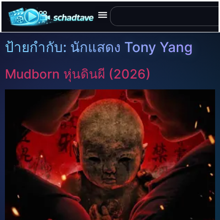
ป้ายกำกับ:
นักแสดง Tony Yang
Mudborn หุ่นดินผี (2026)