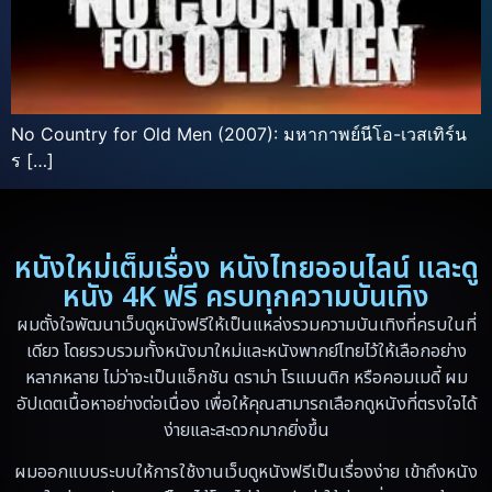
No Country for Old Men (2007): มหากาพย์นีโอ-เวสเทิร์น
ร […]
หนังใหม่เต็มเรื่อง หนังไทยออนไลน์ และดู
หนัง 4K ฟรี ครบทุกความบันเทิง
ผมตั้งใจพัฒนาเว็บดูหนังฟรีให้เป็นแหล่งรวมความบันเทิงที่ครบในที่
เดียว โดยรวบรวมทั้งหนังมาใหม่และหนังพากย์ไทยไว้ให้เลือกอย่าง
หลากหลาย ไม่ว่าจะเป็นแอ็กชัน ดราม่า โรแมนติก หรือคอมเมดี้ ผม
อัปเดตเนื้อหาอย่างต่อเนื่อง เพื่อให้คุณสามารถเลือกดูหนังที่ตรงใจได้
ง่ายและสะดวกมากยิ่งขึ้น
ผมออกแบบระบบให้การใช้งานเว็บดูหนังฟรีเป็นเรื่องง่าย เข้าถึงหนัง