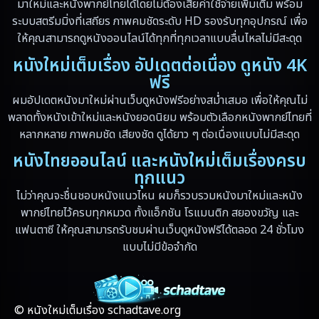
มาใหม่และหนังพากย์ไทยได้โดยไม่ต้องเสียค่าใช้จ่ายเพิ่มเติม พร้อม
ระบบสตรีมมิ่งที่เสถียร ภาพคมชัดระดับ HD รองรับทุกอุปกรณ์ เพื่อ
ให้คุณสามารถดูหนังออนไลน์ได้ทุกที่ทุกเวลาแบบลื่นไหลไม่มีสะดุด
หนังใหม่เต็มเรื่อง อัปเดตต่อเนื่อง ดูหนัง 4K
ฟรี
ผมอัปเดตหนังมาใหม่ผ่านเว็บดูหนังฟรีอย่างสม่ำเสมอ เพื่อให้คุณไม่
พลาดทั้งหนังเข้าใหม่และหนังยอดนิยม พร้อมตัวเลือกหนังพากย์ไทยที่
หลากหลาย ภาพคมชัด เสียงชัด ดูได้ยาว ๆ ต่อเนื่องแบบไม่มีสะดุด
หนังไทยออนไลน์ และหนังใหม่เต็มเรื่องครบ
ทุกแนว
ไม่ว่าคุณจะชื่นชอบหนังแนวไหน ผมก็รวบรวมหนังมาใหม่และหนัง
พากย์ไทยไว้ครบทุกหมวด ทั้งแอ็กชัน โรแมนติก สยองขวัญ และ
แฟนตาซี ให้คุณสามารถรับชมผ่านเว็บดูหนังฟรีได้ตลอด 24 ชั่วโมง
แบบไม่มีข้อจำกัด
© หนังใหม่เต็มเรื่อง schadtave.org