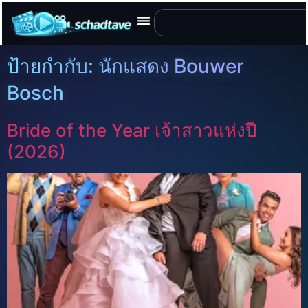
ป้ายกำกับ:
นักแสดง Bouwer
Bosch
Bride of the Year เจ้าสาวแห่งปี
(2026)